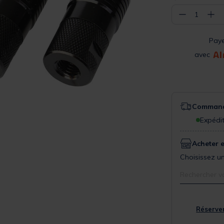
−
+
1
Pay
avec
Commande
Expédit
Acheter 
Choisissez un
Rechercher v
Réserver