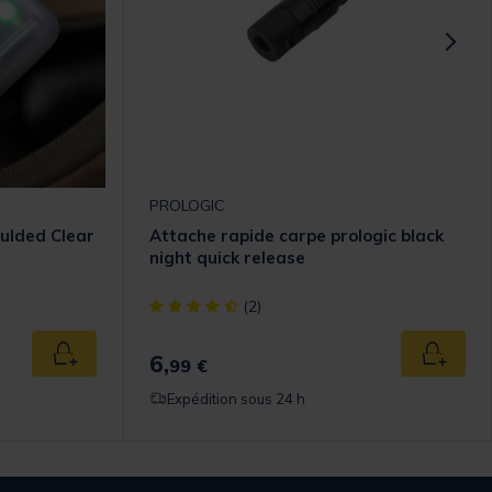
PROLOGIC
oulded Clear
Attache rapide carpe prologic black
night quick release
[object Object] out of 5 Customer Rating
(2)
6,
Ajouter au panier
Ajouter
99 €
Expédition sous 24 h