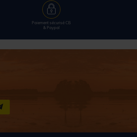
Paiement sécurisé CB
& Paypal
S''INSCRIRE