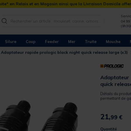
ite* en Relais et en Magasin ainsi que la Livraison Domicile offe
Servic
04 99 
(9h30
Silure
Coup
Feeder
Mer
Truite
Mouche
Adaptateur rapide prologic black night quick release large (x3)
Adaptateur r
quick releas
Détails du produi
permettant de gag
21,
99 €
Quantité