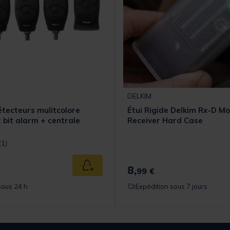
DELKIM
étecteurs mulitcolore
Étui Rigide Delkim Rx-D M
t bit alarm + centrale
Receiver Hard Case
t] out of 5 Customer Rating
(1)
8,
Ajouter au panier
99 €
sous 24 h
Expédition sous 7 jours