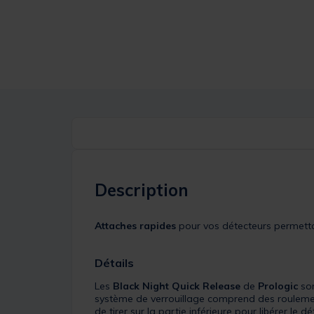
Description
Attaches rapides
pour vos détecteurs permett
Détails
Les
Black Night Quick Release
de
Prologic
so
système de verrouillage comprend des roulemen
de tirer sur la partie inférieure pour libérer le dé