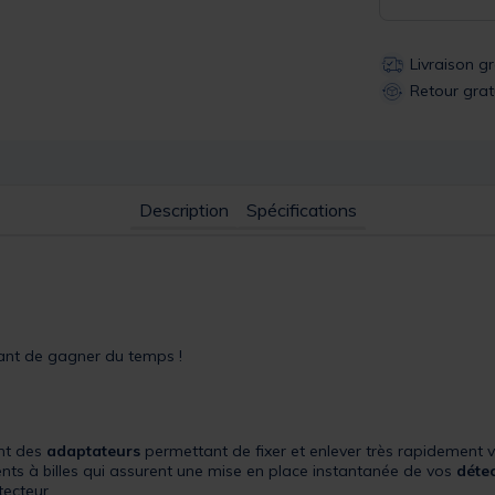
Livraison g
Retour grat
Description
Spécifications
ant de gagner du temps !
nt des
adaptateurs
permettant de fixer et enlever très rapidement v
ts à billes qui assurent une mise en place instantanée de vos
déte
tecteur.