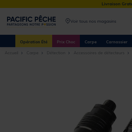
Livraison Gratu
Voir tous nos magasins
Opération Été
Prix Choc
Carpe
Carnassier
Accueil
Carpe
Détection
Accessoires de détecteurs