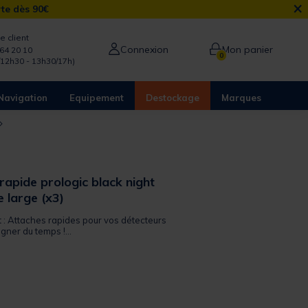
×
rte dès 90€
e client
Connexion
Mon panier
64 20 10
0
/12h30 - 13h30/17h)
Navigation
Equipement
Destockage
Marques
apide prologic black night
e large (x3)
t : Attaches rapides pour vos détecteurs
ner du temps !...