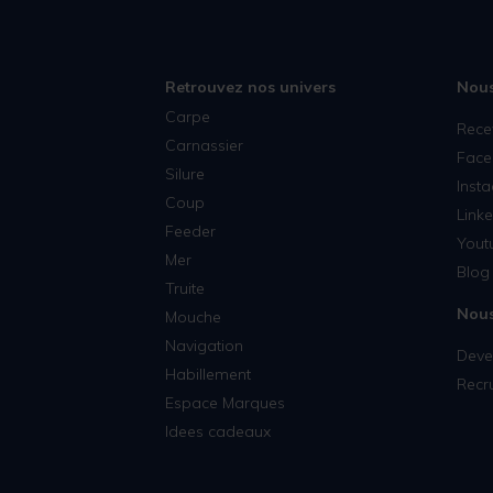
Retrouvez nos univers
Nous
Carpe
Rece
Carnassier
Face
Silure
Inst
Coup
Linke
Feeder
Yout
Mer
Blog 
Truite
Nous
Mouche
Navigation
Deven
Habillement
Recr
Espace Marques
Idees cadeaux