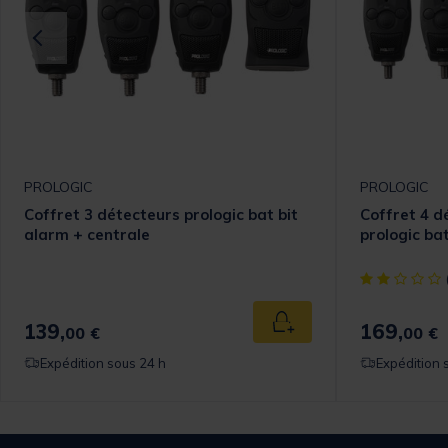
PROLOGIC
PROLOGIC
Coffret 3 détecteurs prologic bat bit
Coffret 4 d
alarm + centrale
prologic ba
[object Objec
139,
169,
 au panier
Ajouter au panier
00 €
00 €
Expédition sous 24 h
Expédition 