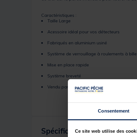
Caractéristiques :
Taille Large
Acessoire idéal pour vos détecteurs
Fabriqués en aluminium usiné
Système de verrouillage à roulements à bille
Mise en place rapide
Système breveté
Vendu par 3
Consentement
Spécifications
Ce site web utilise des cook