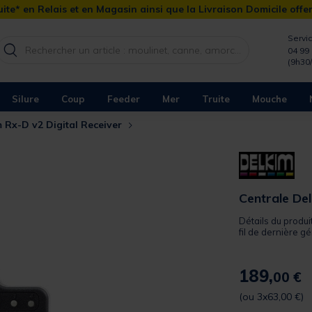
ite* en Relais et en Magasin ainsi que la Livraison Domicile offe
Servic
04 99 
(9h30
Silure
Coup
Feeder
Mer
Truite
Mouche
m Rx-D v2 Digital Receiver
Centrale Del
Détails du produi
fil de dernière gé
189,
00 €
(ou 3x63,00 €)