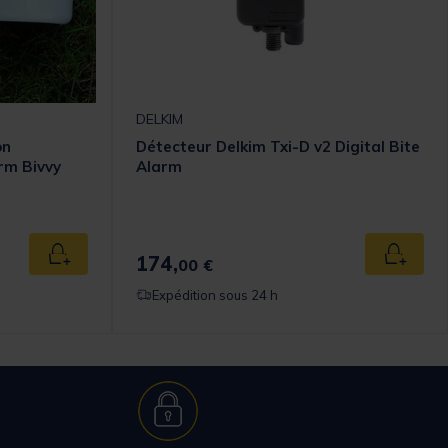
DELKIM
on
Détecteur Delkim Txi-D v2 Digital Bite
arm Bivvy
Alarm
omer Rating
174,
Ajouter au panier
Ajouter
00 €
Expédition sous 24 h