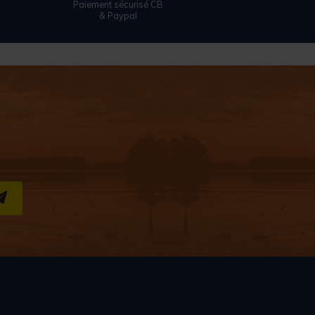
Paiement sécurisé CB
& Paypal
S''INSCRIRE