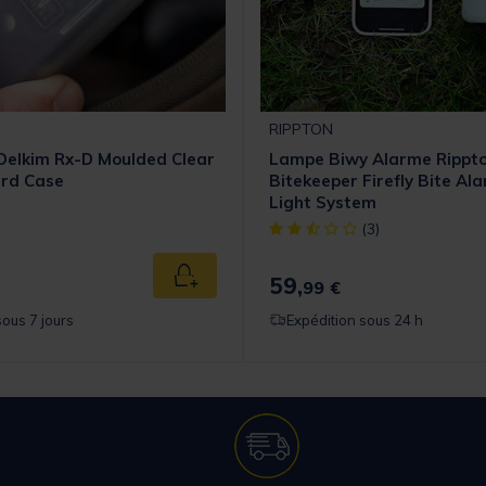
RIPPTON
 Delkim Rx-D Moulded Clear
Lampe Biwy Alarme Rippt
ard Case
Bitekeeper Firefly Bite Al
Light System
[object Object] out of 5 Cust
(3)
59,
Ajouter au panier
99 €
sous 7 jours
Expédition sous 24 h