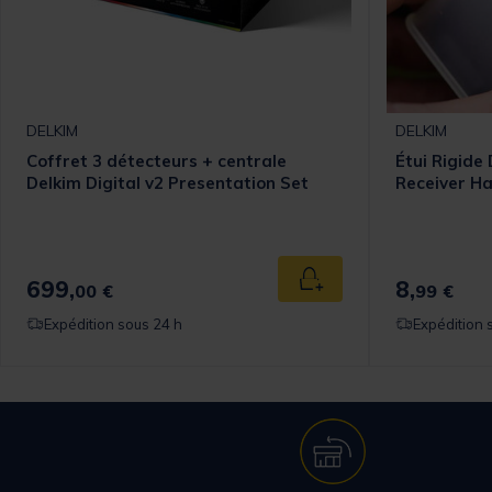
DELKIM
DELKIM
Coffret 3 détecteurs + centrale
Étui Rigide
Delkim Digital v2 Presentation Set
Receiver H
699,
8,
 au panier
Ajouter au panier
00 €
99 €
Expédition sous 24 h
Expédition 