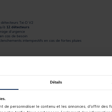
 détecteurs Txi-D V2
squ’à
12 détecteurs
irage d’urgence
en cas de besoin
clenchements intempestifs en cas de fortes pluies
rie faible
Détails
ies.
 de personnaliser le contenu et les annonces, d'offrir des fo
242454-1