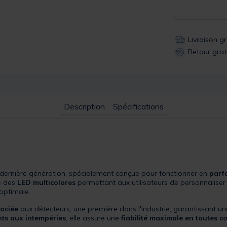
Livraison g
Retour grat
Description
Spécifications
e dernière génération, spécialement conçue pour fonctionner en
parfa
re des
LED multicolores
permettant aux utilisateurs de personnaliser 
 optimale.
ociée
aux détecteurs, une première dans l'industrie, garantissant un
nts aux intempéries
, elle assure une
fiabilité maximale en toutes c