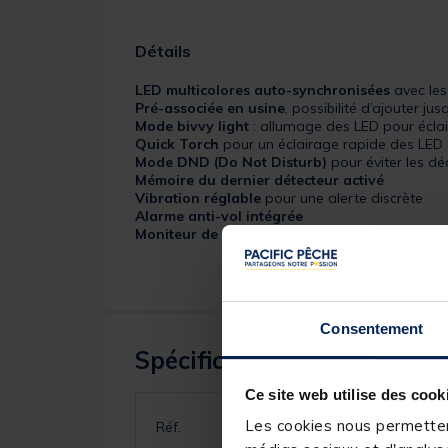
Détails
LED multicolores auto-synchronisées
avec les
Pré-associée en usine
, possibilité d’ajouter ju
Mode bivvy light
: allumage des LED pour écla
Quick Torch
pour un éclairage rapide des LED 
Mode DND (Do Not Disturb)
pour éviter les dé
Mémoire du dernier détecteur activé
Vibration réglable
pour une alerte discrète
Alarme anti-vol intégrée
Moniteur de niveau de batterie
et
alerte batte
Consentement
Spécifications
Ce site web utilise des cook
Les cookies nous permettent
Réf.