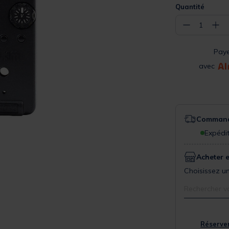
Quantité
−
+
1
Pay
avec
Commande
Expédit
Acheter 
Choisissez un
Rechercher v
Réserver