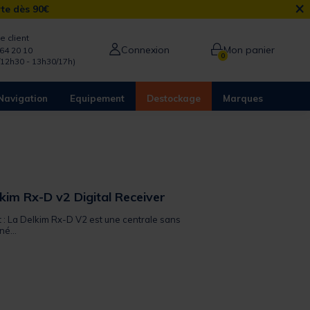
×
rte dès 90€
e client
Connexion
Mon panier
64 20 10
0
/12h30 - 13h30/17h)
Navigation
Equipement
Destockage
Marques
kim Rx-D v2 Digital Receiver
t : La Delkim Rx-D V2 est une centrale sans
né...