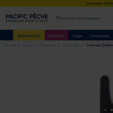
Livraison Gratu
Voir tous nos magasins
Opération Été
Prix Choc
Carpe
Carnassier
Accueil
Carpe
Détection
Centrales
Centrale Delki