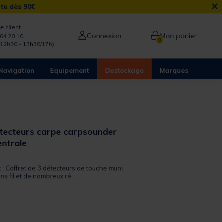
×
rte dès 90€
e client
Connexion
Mon panier
64 20 10
0
/12h30 - 13h30/17h)
Navigation
Equipement
Destockage
Marques
étecteurs carpe carpsounder
entrale
 out of 5 Customer Rating
t : Coffret de 3 détecteurs de touche muni
ns fil et de nombreux ré...