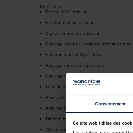
Détecteurs :
Boitier 100% étanche
Excellente tenue de canne
Signal sonore très puissant
Réglage volume 9 positions (fonction mute)
Réglage tonalité 9 positions
Réglage sensibilité 5 positions
Réglage de la couleur des diodes (rouge, jaun
Leds de position nocturne (on-off)
Prise jack de 2.5mm pour vos balanciers lum
Consentement
Indiaction de l'état de la pile
Différentiation des touches retour
Ce site web utilise des cook
Alimentation par 1 pile CR123
Les cookies nous permettent