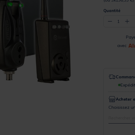
(ou 3x136,33 €)
Quantité
−
+
1
Pay
avec
Commande
Expédit
Acheter 
Choisissez un
Rechercher v