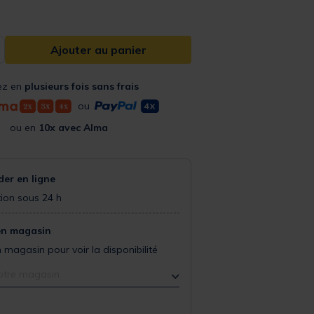
Ajouter au panier
ez en
plusieurs fois sans frais
ou
ou en
10x avec Alma
r en ligne
ion sous 24 h
en magasin
 magasin pour voir la disponibilité
otre magasin