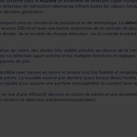
u système sans fil
AGEone
un ensemble de détection super-compact
au détecteur de fabrication allemande offrent toutes les valeurs fo
 dernière génération.
ompact sont un condensé de puissance et de technologie. La
détec
à environ 250 m) et avec une bonne autonomie de la centrale de plu
e diodes, de la tonalité de chaque détecteur, sur la centrale le pê
tenue de canne, des diodes très visibles placées au-dessus de la can
vec sa détection super-précise et les multiples fonctions et réglages
 gamme de prix.
tible avec tresses et nylons et assure à la fois fiabilité et longév
de pêche. La nouvelle visserie par derrière (sans écrous libres) facili
e rigidité pour assurer une parfaite homogénéité du contact avec le
é en vue d’une efficacité absolue en action de pêche et une durabilit
et rendent ce détecteur extrêmement polyvalent.