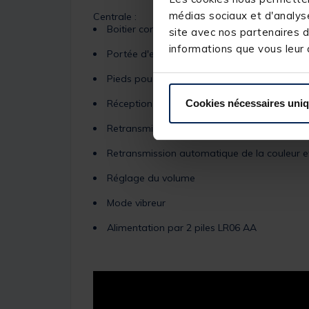
médias sociaux et d'analyse
Centrale :
Boitier compact & étanche
site avec nos partenaires d
informations que vous leur a
Portée d'environ 250 m
Pieds pour tenir la surface plane
Réception précise des touches
Cookies nécessaires uni
Retransmission des touches retour
Retransmission automatique de la couleur et
Réglage du volume
Mode vibreur
Alimentation par 2 piles LR06 AA