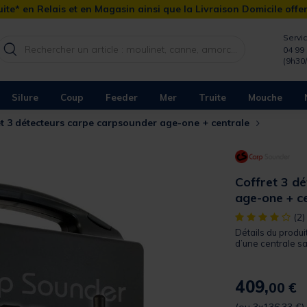
ite* en Relais et en Magasin ainsi que la Livraison Domicile offe
Servic
04 99 
(9h30
Silure
Coup
Feeder
Mer
Truite
Mouche
et 3 détecteurs carpe carpsounder age-one + centrale
Coffret 3 d
age-one + c
[object Object]
(2)
Détails du produi
d’une centrale sa
409,
00 €