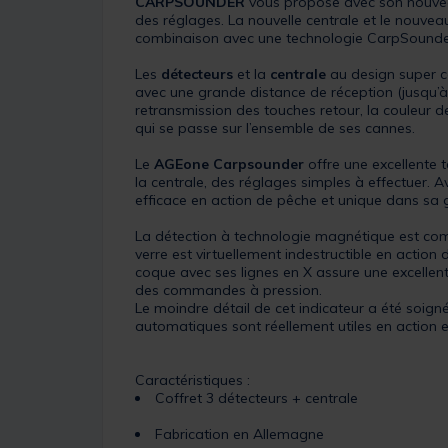
CARPSOUNDER
vous propose avec son nouvea
des réglages. La nouvelle centrale et le nouve
combinaison avec une technologie CarpSounder
Les
détecteurs
et la
centrale
au design super c
avec une grande distance de réception (jusqu’
retransmission des touches retour, la couleur d
qui se passe sur l’ensemble de ses cannes.
Le
AGEone Carpsounder
offre une excellente 
la centrale, des réglages simples à effectuer. A
efficace en action de pêche et unique dans sa
La détection à technologie magnétique est compa
verre est virtuellement indestructible en action 
coque avec ses lignes en X assure une excellent
des commandes à pression.
Le moindre détail de cet indicateur a été soign
automatiques sont réellement utiles en action 
Caractéristiques :
Coffret 3 détecteurs + centrale
Fabrication en Allemagne