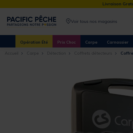
Livraison Gratu
Voir tous nos magasins
Opération Été
Prix Choc
Carpe
Carnassier
Accueil
Carpe
Détection
Coffrets détecteurs
Coffr