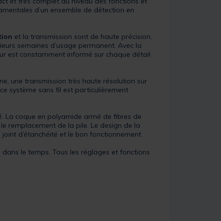
 et très complet au niveau des fonctions et
ndamentales d’un ensemble de détection en
tion
et la transmission sont de haute précision,
sieurs semaines d’usage permanent. Avec la
cheur est constamment informé sur chaque détail
ne, une transmission très haute résolution sur
 ce système sans fil est particulièrement
ité. La coque en polyamide armé de fibres de
te le remplacement de la pile. Le design de la
 joint d’étanchéité et le bon fonctionnement
é dans le temps. Tous les réglages et fonctions