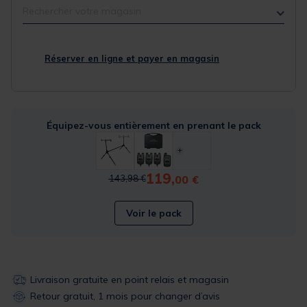
Rechercher votre magasin
Réserver en ligne et payer en magasin
Équipez-vous entièrement en prenant le pack
119,
Price reduced from
to
00 €
143,98 €
Voir le pack
Livraison gratuite en point relais et magasin
Retour gratuit, 1 mois pour changer d’avis