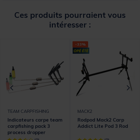
Ces produits pourraient vous
intéresser :
-33%
TEAM CARPFISHING
MACK2
Indicateurs carpe team
Rodpod Mack2 Carp
carpfishing pack 3
Addict Lite Pod 3 Rod
process dropper
[object Object] out of 5 Customer Rating
[object Object] out of 5 Cust