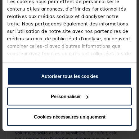
Les cookies nous permettent de personnaliser le
contenu et les annonces, d'offrir des fonctionnalités
relatives aux médias sociaux et d'analyser notre
Description
Spécifications
trafic. Nous partageons également des informations
sur l'utilisation de notre site avec nos partenaires de
Description & détails
médias sociaux, de publicité et d'analyse, qui peuvent
combiner celles-ci avec d'autres informations que
Description
vous leur avez fournies ou qu'ils ont collectées lors de
votre utilisation de leurs services.
Coffret regroupant 3 détecteurs de touche avec
centrale doté de trois types de réglage vous
permettant de palier à toutes les situations.
Autoriser tous les cookies
Détails
Le
Coffret Process VX 3+1
de chez
Team
Personnaliser
Carpfishing
est un coffret de 3 détecteurs avec une
centrale sans fil. Pratique avec la centrale, cela vous
permettra ainsi de pouvoir être averti même en cas
d'éloignement de vos cannes ou bien de pratiquer
Cookies nécessaires uniquement
votre passion lors de pêches nocturnes. Chaque
détecteur du coffret est doté d'un réglage du
volume, tonalité et de la sensibilité. De ce fait, cela
vous permettra d'adapter le réglage que vous