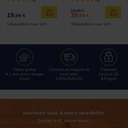
(9)
(9)
Price reduced from
to
59,99 €
19,
39,
 au panier
Ajouter au panier
Ajouter
99 €
99 €
Expédition sous 24 h
Expédition sous 24 h
Retour gratuit
Livraison en magasin et
Paiement
& 1 mois pour changer
point relais
sécurisé CB
d'avis
100% GRATUITE
& Paypal
Inscrivez-vous à notre newsletter
Gardez le fil, suivez-nous !