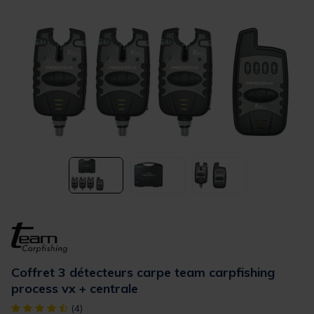
Coffret 3 détecteurs carpe team carpfishing
process vx + centrale
[object Object] out of 5 Customer Rating
(4)