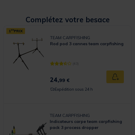
Complétez votre besace
1
ER
PRIX
TEAM CARPFISHING
Rod pod 3 cannes team carpfishing
(43)
[object Object] out of 5 Customer Rating
24,
Ajouter a
99 €
Expédition sous 24 h
TEAM CARPFISHING
Indicateurs carpe team carpfishing
pack 3 process dropper