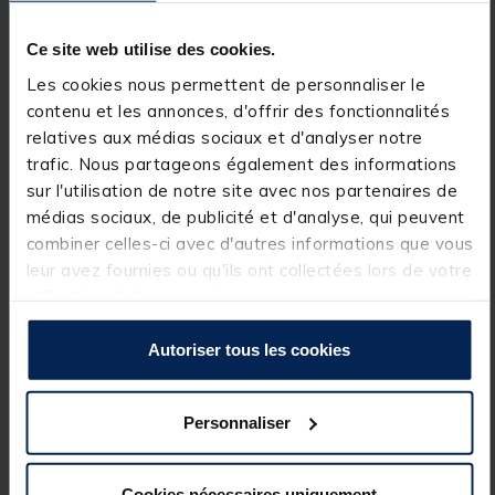
Les
LED multicolores personnalisables
assurent
Ce site web utilise des cookies.
une excellente visibilité, de jour comme de nuit, et
facilitent l’identification rapide de la canne
Les cookies nous permettent de personnaliser le
concernée lors d’une touche.
contenu et les annonces, d'offrir des fonctionnalités
relatives aux médias sociaux et d'analyser notre
trafic. Nous partageons également des informations
Pour plus de sécurité, le système est également
sur l'utilisation de notre site avec nos partenaires de
équipé d’une
fonction anti-vol
, qui déclenche une
alerte en cas de déplacement anormal de la canne.
médias sociaux, de publicité et d'analyse, qui peuvent
combiner celles-ci avec d'autres informations que vous
leur avez fournies ou qu'ils ont collectées lors de votre
La
centrale compacte et intuitive
est équipée d’un
utilisation de leurs services.
haut-parleur puissant
, d’un
mode vibration
et d’un
volume réglable
, garantissant une réception claire
des touches quelles que soient les conditions.
Autoriser tous les cookies
Détails
Personnaliser
3 détecteurs + 1 centrale sans fil
Portée sans fil
: plus de
200 mètres
Cookies nécessaires uniquement