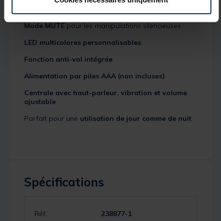
Réglage de la
sensibilité
,
tonalité
et
volume
Mode MUTE
pour les manipulations silencieuses
LED multicolores personnalisables
Fonction anti-vol intégrée
Alimentation par piles AAA (non incluses)
Centrale avec haut-parleur, vibration et volume
ajustable
Parfait pour une
utilisation de jour comme de nuit
Spécifications
Réf.
238877-1