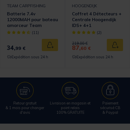
TEAM CARPFISHING
HOOGENDIJK
Batterie 7.4v
Coffret 4 Détecteurs +
12000MAH pour bateau
Centrale Hoogendijk
amorceur Team
IDS+ 4+1
Carpfishing
[object Object] out of 5 Customer Rating
[object Object] out of 5 Cust
(11)
(2)
Price reduced from
to
219,00 €
34,
87,
 au panier
Ajouter au panier
Ajouter
99 €
60 €
Expédition sous 24 h
Expédition sous 24 h
Retour gratuit
Livraison en magasin et
Paiement
& 1 mois pour changer
point relais
sécurisé CB
d'avis
100% GRATUITE
& Paypal