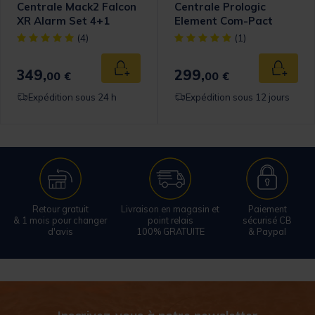
Centrale Mack2 Falcon
Centrale Prologic
XR Alarm Set 4+1
Element Com-Pact
Alarm Set 4+1
omer Rating
[object Object] out of 5 Customer Rating
[object Object] out of 5 Cust
(4)
(1)
349,
299,
 au panier
Ajouter au panier
Ajouter
00 €
00 €
Expédition sous 24 h
Expédition sous 12 jours
Retour gratuit
Livraison en magasin et
Paiement
& 1 mois pour changer
point relais
sécurisé CB
d'avis
100% GRATUITE
& Paypal