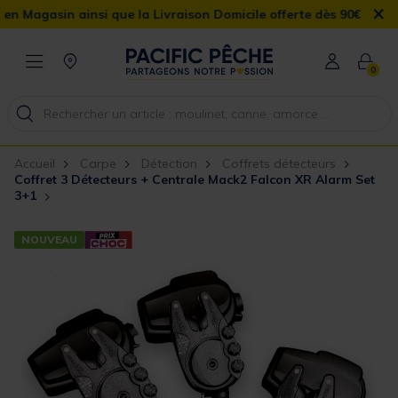
×
sin ainsi que la Livraison Domicile offerte dès 90€
0
Accueil
Carpe
Détection
Coffrets détecteurs
Coffret 3 Détecteurs + Centrale Mack2 Falcon XR Alarm Set
3+1
NOUVEAU