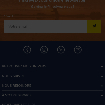
Inscrivez-vous à notre newsletter
Gardez le fil, suivez-nous !
* Email
S''I
RETROUVEZ NOS UNIVERS
NOUS SUIVRE
NOUS REJOINDRE
À VOTRE SERVICE
MENTIONS LÉGALES