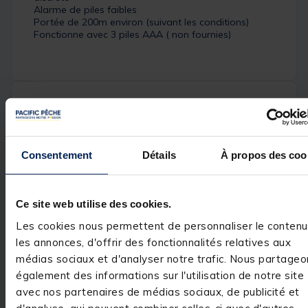
Alarme de piles faibles
Portée de 200m environ (suivant les conditions)
Fonctionne avec 3 piles AAA ( non fournies)
Spécifications
Consentement
Détails
À propos des coo
Réf.
204278-1
Marque
MACK2
Ce site web utilise des cookies.
Les cookies nous permettent de personnaliser le contenu
les annonces, d'offrir des fonctionnalités relatives aux
Avis des pêcheurs
médias sociaux et d'analyser notre trafic. Nous partageo
également des informations sur l'utilisation de notre site
5
/
5
avec nos partenaires de médias sociaux, de publicité et
Avis vérifié
d'analyse, qui peuvent combiner celles-ci avec d'autres