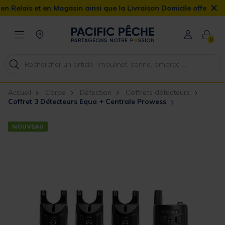
×
sin ainsi que la Livraison Domicile offerte dès 90€
0
Accueil
Carpe
Détection
Coffrets détecteurs
Coffret 3 Détecteurs Equa + Centrale Prowess
NOUVEAU