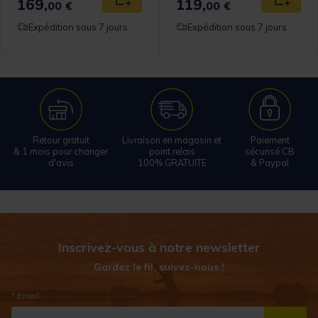
169,
119,
 au panier
Ajouter au panier
Ajouter
00 €
00 €
Expédition sous 7 jours
Expédition sous 7 jours
Retour gratuit
Livraison en magasin et
Paiement
& 1 mois pour changer
point relais
sécurisé CB
d'avis
100% GRATUITE
& Paypal
Inscrivez-vous à notre newsletter
Gardez le fil, suivez-nous !
* Email