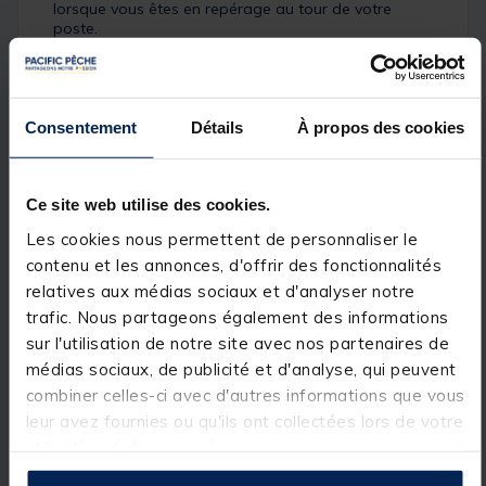
lorsque vous êtes en repérage au tour de votre
poste.
Détails
Caractéristiques:
Consentement
Détails
À propos des cookies
Détecteurs équipés d'émetteur avec centrale
Portée de 300m
Haut-parleur haute qualité "tru-tones" assurant un
Ce site web utilise des cookies.
son clair et parfait
Double LED haute visibilité
Les cookies nous permettent de personnaliser le
Réglage du volume , tonalité et sensibilité
contenu et les annonces, d'offrir des fonctionnalités
Son touche retourdifférent
Avertisseur de batterie faible
relatives aux médias sociaux et d'analyser notre
Système anti-vol
trafic. Nous partageons également des informations
Test de portée et de bonne réception
sur l'utilisation de notre site avec nos partenaires de
Mode silence pendant 30 secondes
Prise accessoire lumineux
médias sociaux, de publicité et d'analyse, qui peuvent
Temporisation de led après une touche de 20
combiner celles-ci avec d'autres informations que vous
secondes
leur avez fournies ou qu'ils ont collectées lors de votre
Veilleuse de nuit
Mode vibration sur la centrale
utilisation de leurs services.
Mémorisation du dernier départ
Coque de protection individuelle