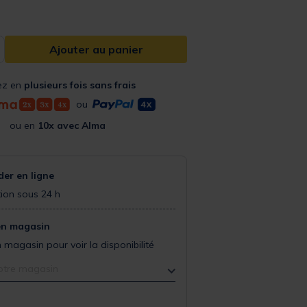
Ajouter au panier
ez en
plusieurs fois sans frais
ou
ou en
10x avec Alma
r en ligne
ion sous 24 h
en magasin
 magasin pour voir la disponibilité
otre magasin