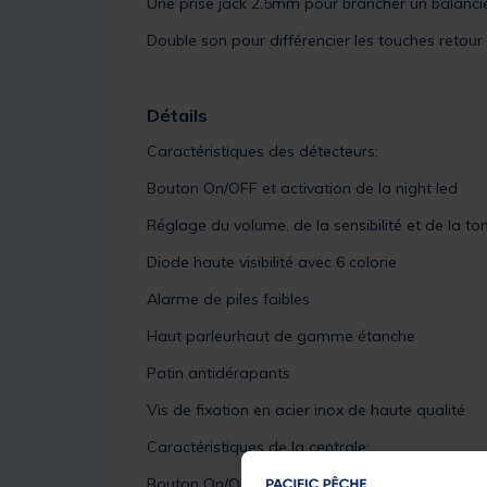
Une prise jack 2.5mm pour brancher un balancie
Double son pour différencier les touches retour
Détails
Caractéristiques des détecteurs:
Bouton On/OFF et activation de la night led
Réglage du volume, de la sensibilité et de la ton
Diode haute visibilité avec 6 colorie
Alarme de piles faibles
Haut parleurhaut de gamme étanche
Patin antidérapants
Vis de fixation en acier inox de haute qualité
Caractéristiques de la centrale:
Bouton On/OFF et vibration