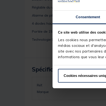
Réglable du volume et de la tonalité
Alarme de piles faibles
Consentement
4 diodes haute visibilité (jaune, rouge, vert et bl
Portée de 150m environs
Ce site web utilise des cook
Technologie Digitale
Les cookies nous permettent
médias sociaux et d'analyse
site avec nos partenaires d
informations que vous leur a
Spécifications
Cookies nécessaires uni
Réf.
Marque