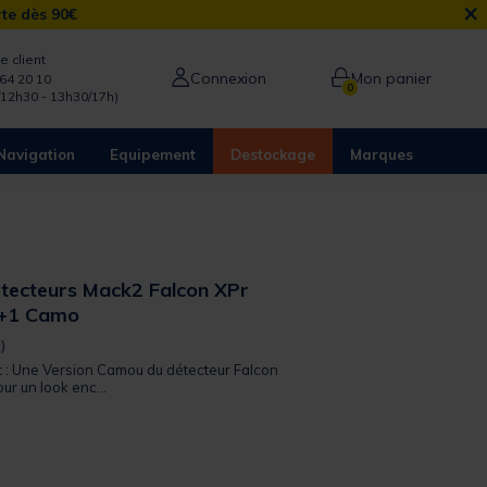
×
rte dès 90€
e client
Connexion
Mon panier
64 20 10
0
/12h30 - 13h30/17h)
Navigation
Equipement
Destockage
Marques
étecteurs Mack2 Falcon XPr
3+1 Camo
 out of 5 Customer Rating
)
it : Une Version Camou du détecteur Falcon
r un look enc...