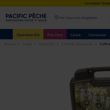
Livraison Gratu
Voir tous nos magasins
Opération Été
Prix Choc
Carpe
Carnassier
Accueil
Carpe
Détection
Coffrets détecteurs
Coffr