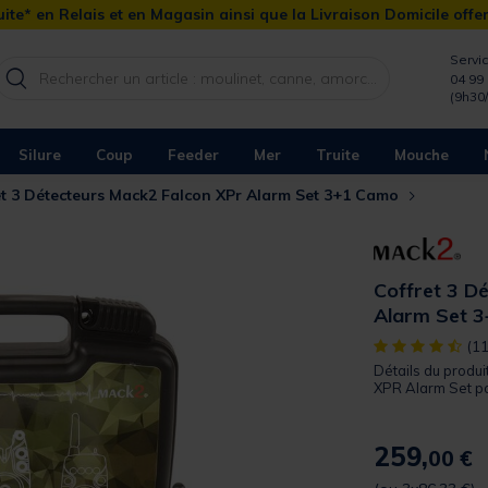
ite* en Relais et en Magasin ainsi que la Livraison Domicile offe
Servic
04 99 
(9h30
Silure
Coup
Feeder
Mer
Truite
Mouche
et 3 Détecteurs Mack2 Falcon XPr Alarm Set 3+1 Camo
Coffret 3 D
Alarm Set 
[object Object]
(11
Détails du produ
XPR Alarm Set pou
259,
00 €