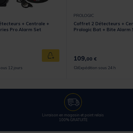
PROLOGIC
étecteurs + Centrale +
Coffret 2 Détecteurs + Ce
ries Pro Alarm Set
Prologic Bat + Bite Alarm 
109,
Ajouter au panier
00 €
sous 12 jours
Expédition sous 24 h
Livraison en magasin et point relais
100% GRATUITE