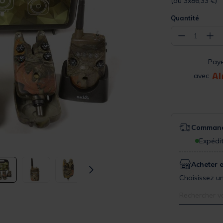
(ou 3x86,33 €)
Quantité
−
+
1
Pay
avec
Commande
Expédit
Acheter 
Choisissez un
Rechercher v