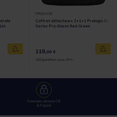
PROLOGIC
ntrale
Coffret détecteurs 2+1+1 Prologic C-
Set
Series Pro Alarm Red Green
119,
Ajouter au panier
Ajouter
00 €
Expédition sous 24 h
Paiement sécurisé CB
& Paypal