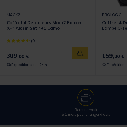
MACK2
PROLOGIC
Coffret 4 Détecteurs Mack2 Falcon
Coffret 4 D
XPr Alarm Set 4+1 Camo
Lampe C-se
[object Object] out of 5 Customer Rating
(9)
309,
159,
 au panier
Ajouter au panier
00 €
00 €
Expédition sous 24 h
Expédition 
Retour gratuit
& 1 mois pour changer d'avis