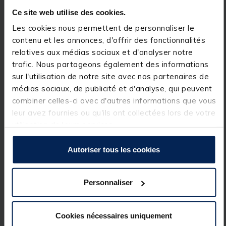
l’activité sur la ligne.
Ce site web utilise des cookies.
Les cookies nous permettent de personnaliser le
Les réglages se font simplement grâce aux
quatre
contenu et les annonces, d'offrir des fonctionnalités
boutons dédiés
, rendant l’utilisation du système
relatives aux médias sociaux et d'analyser notre
rapide et intuitive. Une
prise jack intégrée
permet
également de connecter facilement des accessoires
trafic. Nous partageons également des informations
lumineux tels que des indicateurs ou swingers.
sur l'utilisation de notre site avec nos partenaires de
médias sociaux, de publicité et d'analyse, qui peuvent
Détails
combiner celles-ci avec d'autres informations que vous
•
Technologie digitale
leur avez fournies ou qu'ils ont collectées lors de votre
•
100 % étanche
utilisation de leurs services.
•
7 niveaux de volume
, dont un mode silencieux
•
6 niveaux de sensibilité
Autoriser tous les cookies
•
6 tonalités différentes
•
Diodes haute visibilité
• LED centrale pouvant rester
allumée en mode
Personnaliser
nuit
•
2 diodes latérales
: détection de touche et
temporisation
Cookies nécessaires uniquement
• Système de détection par
roulette aimantée