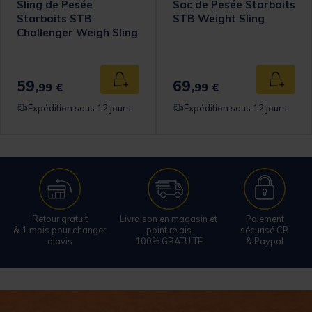
Sling de Pesée
Sac de Pesée Starbaits
Starbaits STB
STB Weight Sling
Challenger Weigh Sling
59,
69,
 au panier
Ajouter au panier
Ajouter
99 €
99 €
Expédition sous 12 jours
Expédition sous 12 jours
Retour gratuit
Livraison en magasin et
Paiement
& 1 mois pour changer
point relais
sécurisé CB
d'avis
100% GRATUITE
& Paypal