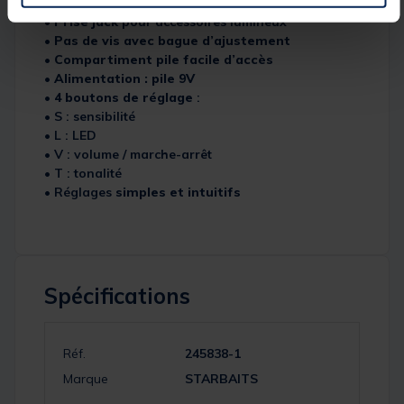
avec joint de contact
•
Prise jack
pour accessoires lumineux
•
Pas de vis avec bague d’ajustement
•
Compartiment pile facile d’accès
•
Alimentation : pile 9V
•
4 boutons de réglage
:
• S : sensibilité
• L : LED
• V : volume / marche-arrêt
• T : tonalité
• Réglages
simples et intuitifs
Spécifications
Réf.
245838-1
Marque
STARBAITS