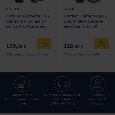
PROLOGIC
SONIK
Coffret 4 Détecteurs +
Coffret 3 détecteurs +
Centrale + Lampe C-
1 centrale + 1 lampe
series Pro Alarm Set
bivvy Sonik HeroX
omer Rating
159,
119,
 au panier
Ajouter au panier
Ajouter
00 €
00 €
Expédition sous 12 jours
Expédition sous 24 h
Retour gratuit
Livraison en magasin et
Paiement
& 1 mois pour changer
point relais
sécurisé CB
d'avis
100% GRATUITE
& Paypal