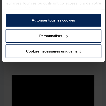
Pas de vis inoxydable
leur avez fournies ou qu'ils ont collectées lors de votre
utilisation de leurs services.
Boitier étanche
Mode son / vibreur (centrale)
Autoriser tous les cookies
6 canaux / diodes témoin (centrale)
Compartiment pile séparé
Personnaliser
Fonctionne avec une pile de 9 V (non fournie)
Cookies nécessaires uniquement
Fréquence de transmission sans fil : 433 MHz