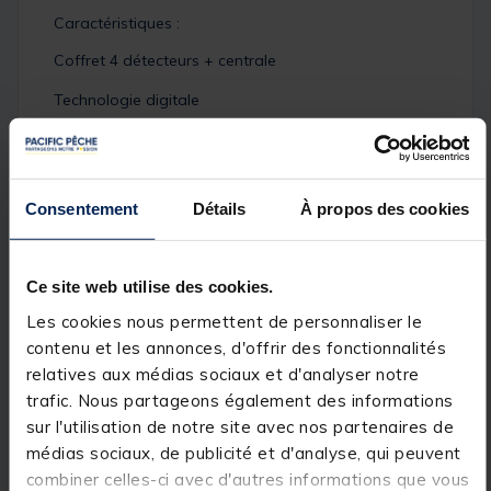
Caractéristiques :
Coffret 4 détecteurs + centrale
Technologie digitale
Système anti-éjection, amovible
Interrupteur de mise sous tension
Consentement
Détails
À propos des cookies
Réglage du volume, de la tonalité et de la sensibilité
Diodes haute visibilité
Ce site web utilise des cookies.
Temporisation lumineuse de 20 secondes
Les cookies nous permettent de personnaliser le
Diode veille de nuit
contenu et les annonces, d'offrir des fonctionnalités
relatives aux médias sociaux et d'analyser notre
Prise pour accessoires lumineux
trafic. Nous partageons également des informations
Fonction antivol
sur l'utilisation de notre site avec nos partenaires de
médias sociaux, de publicité et d'analyse, qui peuvent
Différentiation touche retour
combiner celles-ci avec d'autres informations que vous