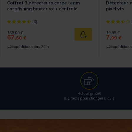
Coffret 3 détecteurs carpe team
Détecteur c
carpfishing baxter vx + centrale
pixel vts
[object Object] out of 5 Customer Rating
[object Objec
(6)
Price reduced from
to
Price reduced
to
169,00 €
19,99 €
67,
7,
 au panier
Ajouter au panier
60 €
99 €
Expédition sous 24 h
Expédition 
Retour gratuit
& 1 mois pour changer d'avis