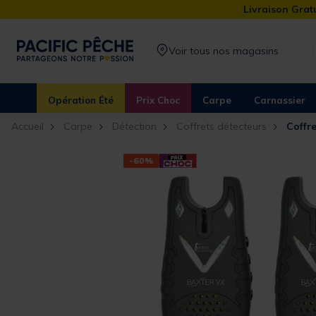
Livraison Gratu
Voir tous nos magasins
Opération Été
Prix Choc
Carpe
Carnassier
Accueil
Carpe
Détection
Coffrets détecteurs
Coffre
-60%