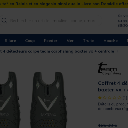
ite* en Relais et en Magasin ainsi que la Livraison Domicile offe
Servic
04 99 
(9h30
Silure
Coup
Feeder
Mer
Truite
Mouche
t 4 détecteurs carpe team carpfishing baxter vx + centrale
Coffret 4 d
baxter vx + 
[object Object]
(1)
Détails du produi
de nombreux régl
Price reduced 
to
189,00 €