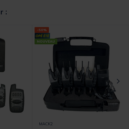
r :
-50%
NOUVEAU
MACK2