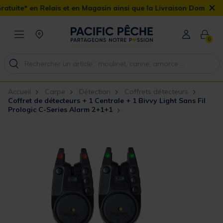
×
ais et en Magasin ainsi que la Livraison Domicile offerte dès 90€
0
Accueil
Carpe
Détection
Coffrets détecteurs
Coffret de détecteurs + 1 Centrale + 1 Bivvy Light Sans Fil
Prologic C-Series Alarm 2+1+1