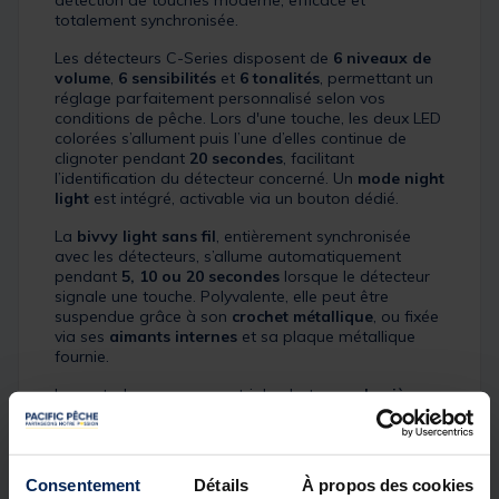
détection de touches moderne, efficace et
totalement synchronisée.
Les détecteurs C-Series disposent de
6 niveaux de
volume
,
6 sensibilités
et
6 tonalités
, permettant un
réglage parfaitement personnalisé selon vos
conditions de pêche. Lors d'une touche, les deux LED
colorées s’allument puis l’une d’elles continue de
clignoter pendant
20 secondes
, facilitant
l’identification du détecteur concerné. Un
mode night
light
est intégré, activable via un bouton dédié.
La
bivvy light sans fil
, entièrement synchronisée
avec les détecteurs, s’allume automatiquement
pendant
5, 10 ou 20 secondes
lorsque le détecteur
signale une touche. Polyvalente, elle peut être
suspendue grâce à son
crochet métallique
, ou fixée
via ses
aimants internes
et sa plaque métallique
fournie.
La centrale propose une triple alerte
son, lumière,
vibration
et assure une portée allant jusqu’à
100
mètres
selon le terrain. Le système est certifié
CE
,
résistant aux intempéries et équipé d’une prise
2.5
mm
pour les swingers ou hangers lumineux.
Consentement
Détails
À propos des cookies