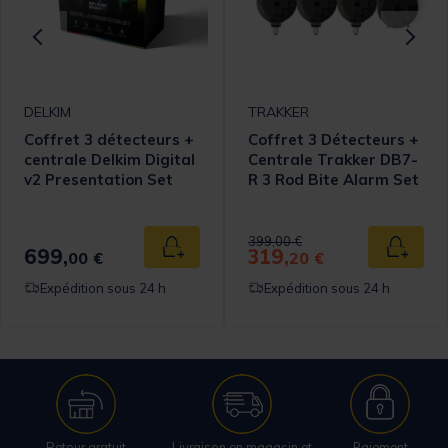
DELKIM
TRAKKER
Coffret 3 détecteurs +
Coffret 3 Détecteurs +
centrale Delkim Digital
Centrale Trakker DB7-
v2 Presentation Set
R 3 Rod Bite Alarm Set
Price reduced from
to
399,00 €
699,
319,
 au panier
Ajouter au panier
Ajouter
00 €
20 €
Expédition sous 24 h
Expédition sous 24 h
Retour gratuit
Livraison en magasin et
Paiement