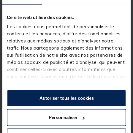
Un set complet, fiable, esthétique, et parfaitement
adapté aux carpistes modernes recherchant un
ensemble de détection performant clé en main.
Ce site web utilise des cookies.
Les cookies nous permettent de personnaliser le
Détails
contenu et les annonces, d'offrir des fonctionnalités
Ensemble complet :
2 détecteurs + 1 centrale+ 1
relatives aux médias sociaux et d'analyser notre
bivvy light sans fil
trafic. Nous partageons également des informations
Réglages des détecteurs :
sur l'utilisation de notre site avec nos partenaires de
médias sociaux, de publicité et d'analyse, qui peuvent
6 volumes
combiner celles-ci avec d'autres informations que
6 sensibilités
vous leur avez fournies ou qu'ils ont collectées lors de
votre utilisation de leurs services.
6 tonalités
Autoriser tous les cookies
Mode
Night Light
intégré
Double LED à touche +
LED mémoire 20 secondes
Personnaliser
Centrale: alertes
son / lumière / vibration
(option
vibration)