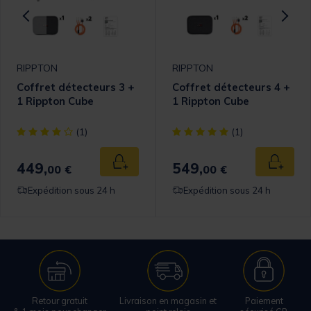
RIPPTON
RIPPTON
Coffret détecteurs 3 +
Coffret détecteurs 4 +
1 Rippton Cube
1 Rippton Cube
[object Object] out of 5 Customer Rating
[object Object] out of 5 Cust
(1)
(1)
449,
549,
 au panier
Ajouter au panier
Ajouter
00 €
00 €
Expédition sous 24 h
Expédition sous 24 h
Retour gratuit
Livraison en magasin et
Paiement