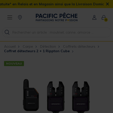
×
s et en Magasin ainsi que la Livraison Domicile offerte dès 90€
0
Accueil
Carpe
Détection
Coffrets détecteurs
Coffret détecteurs 2 + 1 Rippton Cube
NOUVEAU