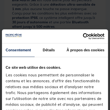
Bite Alarm Set
est l’outil ultime pour les pêcheurs
exigeants. Grâce à une
détection ultra-sensible de
1 mm
, plus aucune touche ne passe inaperçue.
Conçu pour les conditions les plus extrêmes avec sa
protection IP66
, ce système intelligent offre jusqu’à
30 jours d’autonomie
et une portée
Bluetooth
allant jusqu’à 500 mètres
.
Avec ses
LED multicolores
, ses
alarmes
personnalisables sur 10 niveaux
, son
contrôle via
Consentement
Détails
À propos des cookies
application mobile
et des fonctions avancées
comme le
mode drift
et le
drop-back différentiel
, il
vous permet de pêcher
plus intelligemment
, que ce
soit pour la carpe ou d'autres espèces.
Compact,
Ce site web utilise des cookies.
fiable et durable
, il s'adapte parfaitement à toutes
vos cannes grâce à ses
inserts en caoutchouc
.
Les cookies nous permettent de personnaliser le
contenu et les annonces, d'offrir des fonctionnalités
Détails
relatives aux médias sociaux et d'analyser notre
trafic. Nous partageons également des informations
Portée Bluetooth longue distance
: jusqu’à
500
sur l'utilisation de notre site avec nos partenaires de
mètres
médias sociaux, de publicité et d'analyse, qui peuvent
Détection ultra-sensible
à partir de
1 mm