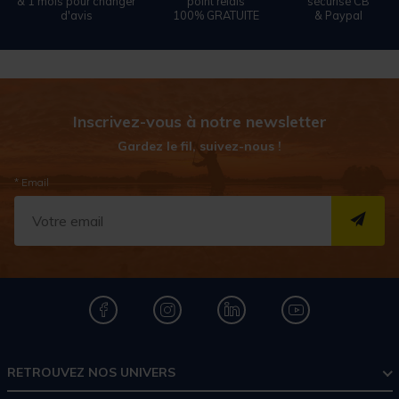
& 1 mois pour changer
point relais
sécurisé CB
d'avis
100% GRATUITE
& Paypal
Inscrivez-vous à notre newsletter
Gardez le fil, suivez-nous !
* Email
S''I
RETROUVEZ NOS UNIVERS