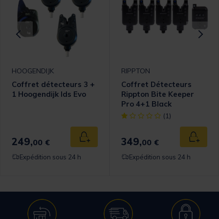
HOOGENDIJK
RIPPTON
Coffret détecteurs 3 +
Coffret Détecteurs
1 Hoogendijk Ids Evo
Rippton Bite Keeper
Pro 4+1 Black
[object Object] out of 5 Cust
(1)
249,
349,
 au panier
Ajouter au panier
Ajouter
00 €
00 €
Expédition sous 24 h
Expédition sous 24 h