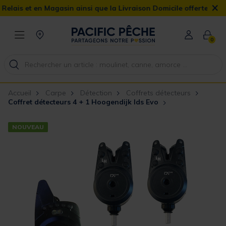
×
 et en Magasin ainsi que la Livraison Domicile offerte dès 90€
0
Accueil
Carpe
Détection
Coffrets détecteurs
Coffret détecteurs 4 + 1 Hoogendijk Ids Evo
NOUVEAU