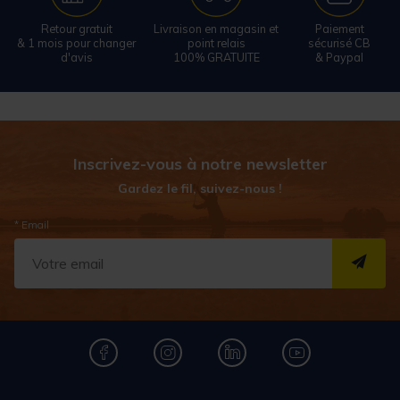
Retour gratuit
Livraison en magasin et
Paiement
& 1 mois pour changer
point relais
sécurisé CB
d'avis
100% GRATUITE
& Paypal
Inscrivez-vous à notre newsletter
Gardez le fil, suivez-nous !
* Email
S''I