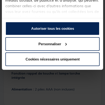
médias sociaux, de publicité et d'analyse, qui peuvent
combiner celles-ci avec d'autres informations que
Volume et tonalité ajustables
vous leur avez fournies ou qu'ils ont collectées lors de
Test de portée intégré
votre utilisation de leurs services.
Avertisseur de batterie faible
Autoriser tous les cookies
Construction robuste
en ABS haute résistance
Caractéristiques de la centrale :
Personnaliser
Portée de 250 à 350 mètres
8 niveaux de volume réglables
Cookies nécessaires uniquement
Retour LED lors des touches
Fonction rappel de touche
et
lampe torche
intégrée
Alimentation :
2 piles AAA (non incluses)