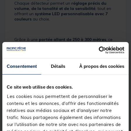
Chaque détecteur permet un
réglage précis du
volume, de la tonalité et de la sensibilité
, tout en
offrant un
système LED personnalisable avec 7
couleurs
au choix.
Grâce à une
portée allant de 250 à 300 mètres
, ce
set garantit une
fiabilité optimale
, même à
distance.
Consentement
Détails
À propos des cookies
Disponible en version
3+1
et
4+1
, ce set est livré avec
une centrale puissante, dotée d’indications
lumineuses de retour, d’un mode veille et d’une
fonction lampe intégrée.
Ce site web utilise des cookies.
Les cookies nous permettent de personnaliser le
Détails
contenu et les annonces, d'offrir des fonctionnalités
Caractéristiques des détecteurs :
relatives aux médias sociaux et d'analyser notre
trafic. Nous partageons également des informations
LED multicolores réglables
(7 couleurs au choix)
sur l'utilisation de notre site avec nos partenaires de
Alerte sonore puissante
pour une détection efficace