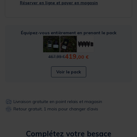
Réserver en ligne et payer en magasin
Équipez-vous entièrement en prenant le pack
419,
Price reduced from
to
00 €
467,99 €
Voir le pack
Livraison gratuite en point relais et magasin
Retour gratuit, 1 mois pour changer d’avis
Complétez votre besace