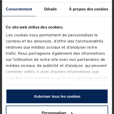
Durée de vie de la batterie plus longue !
Consentement
Détails
À propos des cookies
Votre décteur BITEKEEPER peut passer jusqu'à 6
Ce site web utilise des cookies.
nuits blanches d'affilée et dure jusqu'à 10 jours en
mode veille ! Dormez bien dans votre biwy
Les cookies nous permettent de personnaliser le
confortable et ne vous inquiétez pas d'une batterie à
contenu et les annonces, d'offrir des fonctionnalités
plat !
relatives aux médias sociaux et d'analyser notre
trafic. Nous partageons également des informations
sur l'utilisation de notre site avec nos partenaires de
médias sociaux, de publicité et d'analyse, qui peuvent
combiner celles-ci avec d'autres informations que
vous leur avez fournies ou qu'ils ont collectées lors de
votre utilisation de leurs services.
Autoriser tous les cookies
Personnaliser