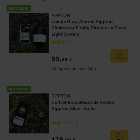
NOUVEAU
RIPPTON
Lampe Biwy Alarme Rippton
Bitekeeper Firefly Bite Alarm Bivvy
Light System
(3)
[object Object] out of 5 Customer Rating
59,
Ajouter a
99 €
Expédition sous 24 h
NOUVEAU
RIPPTON
Coffret Indicateurs de touche
Rippton Silver Bullet
(1)
[object Object] out of 5 Customer Rating
129,
Ajouter a