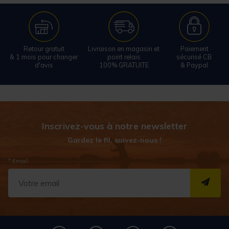
Retour gratuit
Livraison en magasin et
Paiement
& 1 mois pour changer
point relais
sécurisé CB
d'avis
100% GRATUITE
& Paypal
Inscrivez-vous à notre newsletter
Gardez le fil, suivez-nous !
* Email
S''I