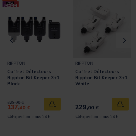
RIPPTON
RIPPTON
Coffret Détecteurs
Coffret Détecteurs
Rippton Bit Keeper 3+1
Rippton Bit Keeper 3+1
Black
White
Price reduced from
to
229,00 €
137,
229,
 au panier
Ajouter au panier
Ajouter
40 €
00 €
Expédition sous 24 h
Expédition sous 24 h