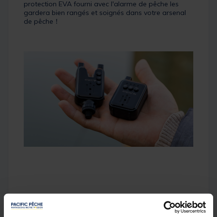
protection EVA fourni avec l'alarme de pêche les
gardera bien rangés et soignés dans votre arsenal
de pêche！
De longues séances ?