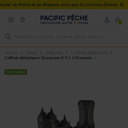
×
 et en Magasin ainsi que la Livraison Domicile offerte dès 90€
0
Accueil
Carpe
Détection
Coffrets détecteurs
Coffret détecteurs Scorpium X 3 + 1 Prowess
NOUVEAU