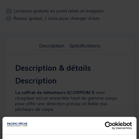
Livraison gratuite en point relais et magasin
Retour gratuit, 1 mois pour changer d’avis
Description
Spécifications
Description & détails
Description
Le coffret de détecteurs SCORPIUM X
avec
récepteur est un ensemble haut de gamme conçu
pour offrir une détection précise et fiable aux
pêcheurs de carpe.
Ce kit comprend trois détecteurs et une centrale,
assurant une communication sans faille et une