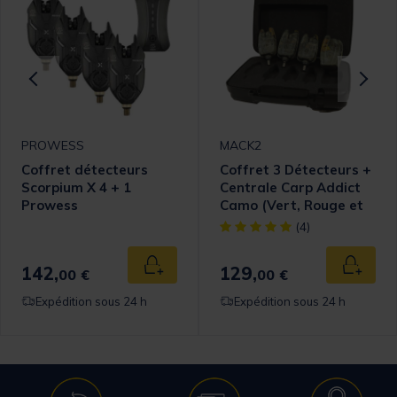
PROWESS
MACK2
Coffret détecteurs
Coffret 3 Détecteurs +
Scorpium X 4 + 1
Centrale Carp Addict
Prowess
Camo (Vert, Rouge et
Bleu)
omer Rating
[object Object] out of 5 Cust
(4)
142,
129,
 au panier
Ajouter au panier
Ajouter
00 €
00 €
Expédition sous 24 h
Expédition sous 24 h