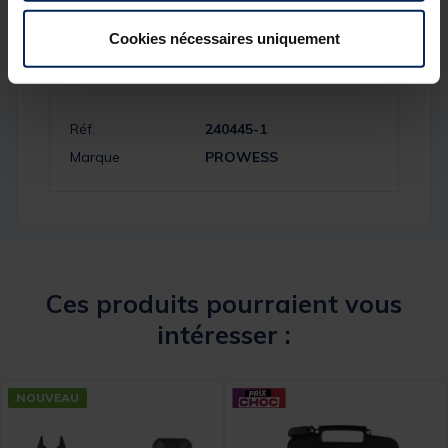
Cookies nécessaires uniquement
Spécifications
Réf.
240445-1
Marque
PROWESS
Ces produits pourraient vous
intéresser :
NOUVEAU