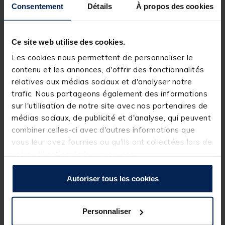
réactivité instantanée. Grâce à un système de
Consentement
Détails
À propos des cookies
transmission sans fil performant et à une conception
100% étanche, ces détecteurs fonctionnent
parfaitement même dans des conditions extrêmes.
Avec un volume réglable et une alimentation flexible,
Ce site web utilise des cookies.
ce coffret vous garantit une expérience de pêche
Les cookies nous permettent de personnaliser le
optimale.
contenu et les annonces, d'offrir des fonctionnalités
relatives aux médias sociaux et d'analyser notre
Détails
trafic. Nous partageons également des informations
Ensemble complet
: 3 détecteurs + 1 centrale
sur l'utilisation de notre site avec nos partenaires de
Transmission sans fil
pour une communication
médias sociaux, de publicité et d'analyse, qui peuvent
fluide et une portée étendue
Volume réglable
pour personnaliser les alertes
combiner celles-ci avec d'autres informations que
sonores selon vos préférences
vous leur avez fournies ou qu'ils ont collectées lors de
Conception 100% étanche
pour une fiabilité
votre utilisation de leurs services.
maximale, même par temps humide
Compatibilité
avec piles 9V et AAA (non fournies)
Facilité de remplacement des piles
pour une
Autoriser tous les cookies
utilisation continue lors de vos sessions
Réactivité immédiate
pour ne jamais manquer une
touche
Personnaliser