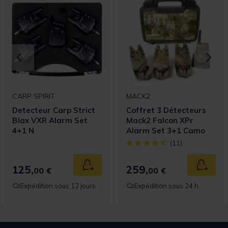
CARP SPIRIT
MACK2
Detecteur Carp Strict
Coffret 3 Détecteurs
Blax VXR Alarm Set
Mack2 Falcon XPr
4+1 N
Alarm Set 3+1 Camo
omer Rating
[object Object] out of 5 Cust
(11)
125,
259,
 au panier
Ajouter au panier
Ajouter
00 €
00 €
Expédition sous 12 jours
Expédition sous 24 h