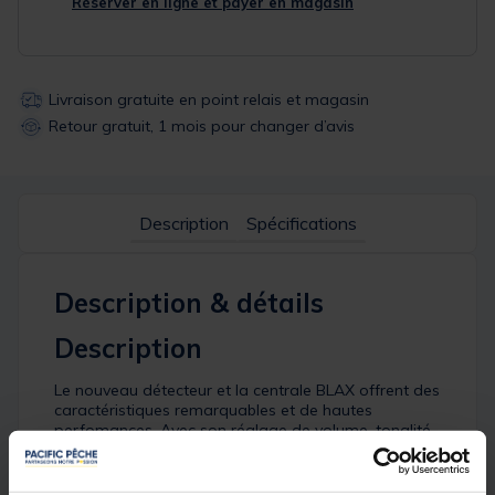
Réserver en ligne et payer en magasin
Livraison gratuite en point relais et magasin
Retour gratuit, 1 mois pour changer d’avis
Description
Spécifications
Description & détails
Description
Le nouveau détecteur et la centrale BLAX offrent des
caractéristiques remarquables et de hautes
perfomances. Avec son réglage de volume, tonalité
et sensibilité ainsi que son mode de nuit manuel et
un choix de 7 coloris de LED, le détecteur BLAX
possède toutes les caractéristiques d’un détecteur