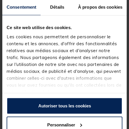
haut de gamme
Consentement
Détails
À propos des cookies
Détails
Détecteurs:
Ce site web utilise des cookies.
LED de fonctionnement et de verrouillage.
Les cookies nous permettent de personnaliser le
Insert antidérapant en caoutchouc souple.
contenu et les annonces, d'offrir des fonctionnalités
Diode bleue pour une meilleure visibilité en mode
relatives aux médias sociaux et d'analyser notre
nuit.
Bouton d’alimentation avec réglage du volume.
trafic. Nous partageons également des informations
Bouton T pour le réglage de la tonalité.
sur l'utilisation de notre site avec nos partenaires de
Bouton S pour l’ajustement de la sensibilité.
médias sociaux, de publicité et d'analyse, qui peuvent
Bouton L permettant la sélection de la couleur de la
LED.
combiner celles-ci avec d'autres informations que
Vis de fixation en métal pour une meilleure solidité.
vous leur avez fournies ou qu'ils ont collectées lors de
votre utilisation de leurs services.
Centrale:
outon P: Marche/Arrêt.
Autoriser tous les cookies
Bouton V: Volume/Vibration.
Bouton T: Tonalité.
LED 4 coloris.
Antenne.
Personnaliser