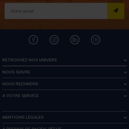
S''I
RETROUVEZ NOS UNIVERS
NOUS SUIVRE
NOUS REJOINDRE
À VOTRE SERVICE
MENTIONS LÉGALES
À PROPOS DE PACIFIC PÊCHE