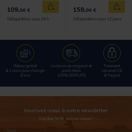
109,
159,
 au panier
Ajouter au panier
Ajouter
00 €
00 €
Expédition sous 24 h
Expédition sous 12 jours
Retour gratuit
Livraison en magasin et
Paiement
& 1 mois pour changer
point relais
sécurisé CB
d'avis
100% GRATUITE
& Paypal
Inscrivez-vous à notre newsletter
Gardez le fil, suivez-nous !
* Email