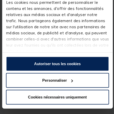
Les cookies nous permettent de personnaliser le
Détails
contenu et les annonces, d'offrir des fonctionnalités
relatives aux médias sociaux et d'analyser notre
Réglage du
volume, du ton et de la sensibilité
trafic. Nous partageons également des informations
Sensibilités disponibles
: 3, 5, 7, 14, 28 et 56 mm
sur l'utilisation de notre site avec nos partenaires de
médias sociaux, de publicité et d'analyse, qui peuvent
6 niveaux de volume
+
6 tonalités
combiner celles-ci avec d'autres informations que vous
Prise 2,5 mm
pour hanger ou swinger lumineux
leur avez fournies ou qu'ils ont collectées lors de votre
Batteries internes Li-Ion
haute capacité
utilisation de leurs services.
Très faible consommation
d’énergie
Autoriser tous les cookies
Alerte batterie faible
Recharge possible
pendant l’utilisation
Personnaliser
Câble de charge
1 mètre
(60 cm + quatre têtes de
40 cm)
Cookies nécessaires uniquement
LED multicolore
sur les alarmes
Portée minimum de
100 m
(selon terrain)