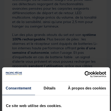
ces détecteurs regorgent de fonctionnalités
avancées pensées pour les carpistes exigeants :
différenciation de départ et de retour, LED
multicolore, réglage précis du volume, de la tonalité
et de la sensibilité, ainsi qu’une prise 2,5 mm pour
hanger ou swinger lumineux.
L’un des plus grands atouts du set est son
système
100% rechargeable
. Plus besoin de piles : les
alarmes et le récepteur sont équipés de batteries Li-
Ion internes haute performance offrant
près d’une
semaine d’autonomie
, selon l’usage. Et pas
d’inquiétude en cas de batterie faible : un signal
d’alerte vous prévient et vous pouvez recharger les
appareils
pendant l’utilisation
, grâce aux câbles
extra-longs fournis.
Conçus pour rester en place toute l’année, les
détecteurs bénéficient d’une structure robuste,
totalement étanche (IP66), résistante à la poussière
Consentement
Détails
À propos des cookies
et aux intempéries. Que ce soit pour une session
planifiée ou un départ de dernière minute, vos
alarms ELEMENT COM-PACT seront toujours prêtes
à pêcher.
Ce site web utilise des cookies.