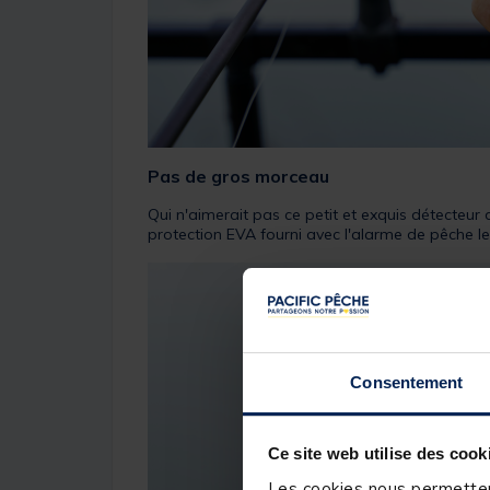
Pas de gros morceau
Qui n'aimerait pas ce petit et exquis détecteur
protection EVA fourni avec l'alarme de pêche 
Consentement
Ce site web utilise des cook
Les cookies nous permettent