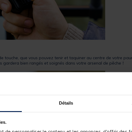
 de touche, que vous pouvez tenir et taquiner au centre de votre pa
les gardera bien rangés et soignés dans votre arsenal de pêche！
Détails
ies.
 de personnaliser le contenu et les annonces, d'offrir des fo