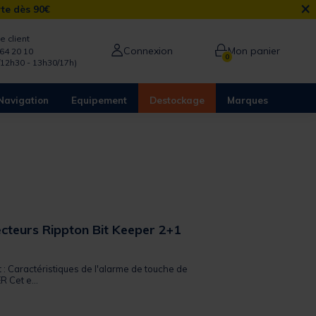
×
rte dès 90€
e client
Connexion
Mon panier
64 20 10
0
/12h30 - 13h30/17h)
Navigation
Equipement
Destockage
Marques
ecteurs Rippton Bit Keeper 2+1
t : Caractéristiques de l'alarme de touche de
 Cet e...