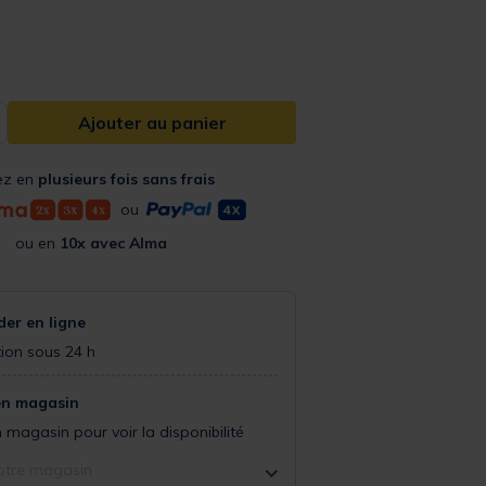
Ajouter au panier
ez en
plusieurs fois sans frais
ou
ou en
10x avec Alma
r en ligne
ion sous 24 h
en magasin
 magasin pour voir la disponibilité
otre magasin