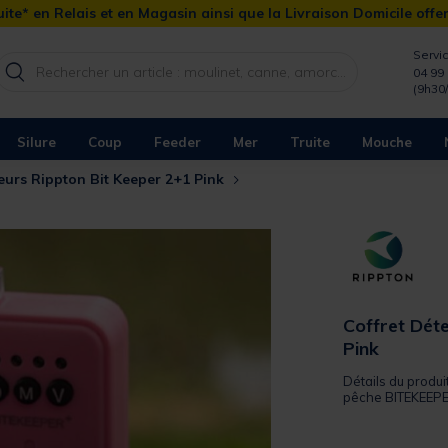
ite* en Relais et en Magasin ainsi que la Livraison Domicile offe
Servic
04 99 
(9h30
Silure
Coup
Feeder
Mer
Truite
Mouche
teurs Rippton Bit Keeper 2+1 Pink
Coffret Dét
Pink
Détails du produi
pêche BITEKEEPER