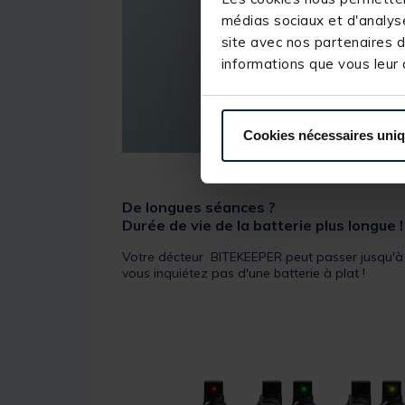
médias sociaux et d'analyse
site avec nos partenaires d
informations que vous leur a
Cookies nécessaires uni
De longues séances ?
Durée de vie de la batterie plus longue !
Votre décteur BITEKEEPER peut passer jusqu'à 6
vous inquiétez pas d'une batterie à plat !