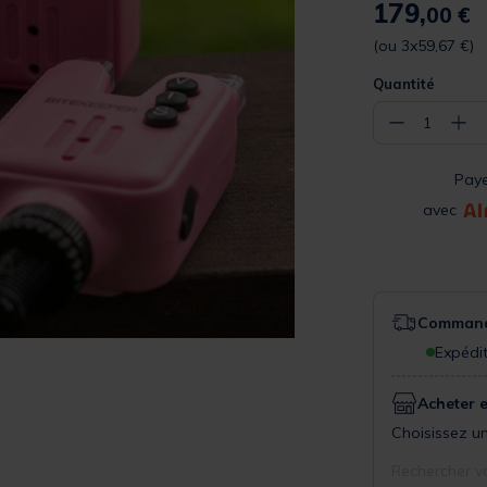
179,
00 €
(ou 3x59,67 €)
Quantité
−
+
1
Pay
avec
Commande
Expédit
Acheter 
Choisissez un
Rechercher v