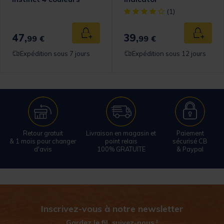
[object Object] out of 5 Cust
(1)
47,
39,
 au panier
Ajouter au panier
Ajouter
99 €
99 €
Expédition sous 7 jours
Expédition sous 12 jours
Retour gratuit
Livraison en magasin et
Paiement
& 1 mois pour changer
point relais
sécurisé CB
d'avis
100% GRATUITE
& Paypal
Inscrivez-vous à notre newsletter
Gardez le fil, suivez-nous !