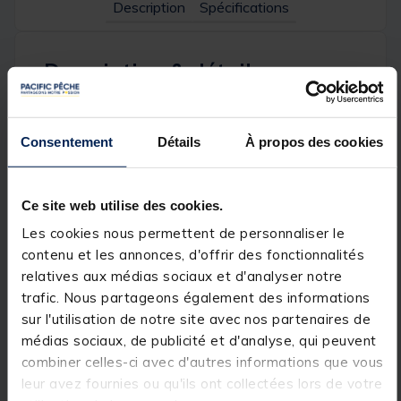
Description
Spécifications
Description & détails
Description
Consentement
Détails
À propos des cookies
L’indicateur
PRO TECH MINI INDICATOR
détectera
parfaitement les départs comme les touches retour
quel que soit la distance de pêche.
Il est muni d'une masselotte coulissante qui vous
Ce site web utilise des cookies.
permettra de régler facilement la tension sur la ligne
Les cookies nous permettent de personnaliser le
et ainsi de parfaitement s’adapter aux conditions de
pêche rencontrées.
contenu et les annonces, d'offrir des fonctionnalités
relatives aux médias sociaux et d'analyser notre
Le clip fil rapide maintient parfaitement la ligne qui
trafic. Nous partageons également des informations
se libèrera facilement lors du ferrage.
sur l'utilisation de notre site avec nos partenaires de
Lumineux pour une meilleure visibilité des touches la
médias sociaux, de publicité et d'analyse, qui peuvent
nuit, il s'adapte à tous les détecteurs pourvus d'une
combiner celles-ci avec d'autres informations que vous
prise 2.5mm "accessoire lumineux"
leur avez fournies ou qu'ils ont collectées lors de votre