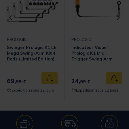
PROLOGIC
PROLOGIC
Swinger Prologic K1 LE
Indicateur Visuel
Mega Swing-Arm Kit 4
Prologic K1 Midi
Rods (Limited Edition)
Trigger Swing Arm
Jaune
69,
24,
 au panier
Ajouter au panier
Ajouter
99 €
99 €
Expédition sous 12 jours
Expédition sous 12 jours