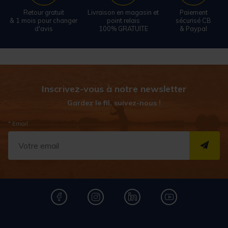
Retour gratuit
Livraison en magasin et
Paiement
& 1 mois pour changer
point relais
sécurisé CB
d'avis
100% GRATUITE
& Paypal
Inscrivez-vous à notre newsletter
Gardez le fil, suivez-nous !
* Email
S''I