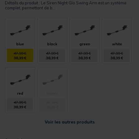
Détails du produit : Le Siren Night Glo Swing Arm est un système
complet, permettant de b...
blue
black
green
white
47,99 €
47,99 €
47,99 €
47,99 €
38,39 €
38,39 €
38,39 €
38,39 €
red
purple
47,99 €
47,99 €
38,39 €
38,39 €
Voir les autres produits