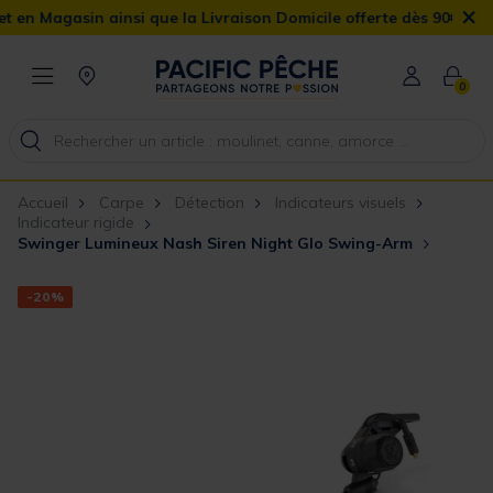
×
agasin ainsi que la Livraison Domicile offerte dès 90€
0
Accueil
Carpe
Détection
Indicateurs visuels
Indicateur rigide
Swinger Lumineux Nash Siren Night Glo Swing-Arm
-20%