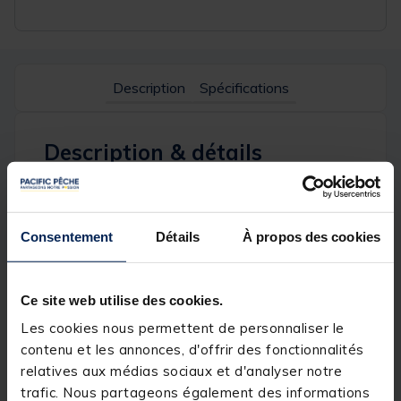
Description
Spécifications
Description & détails
Description
Le Siren Night Glo Swing Arm est un système
Consentement
Détails
À propos des cookies
complet, permettant de basculer instantanément du
fonctionnement traditionnel du swinger au système
de tension à ressort rendu célèbre de l'indicateur
wasp
Ce site web utilise des cookies.
Les cookies nous permettent de personnaliser le
Une molette permet d'ajuster la tension grâce à 4
contenu et les annonces, d'offrir des fonctionnalités
réglages distincts en fonction de la tension que l'on
relatives aux médias sociaux et d'analyser notre
souhaite appliquer sur la ligne.
trafic. Nous partageons également des informations