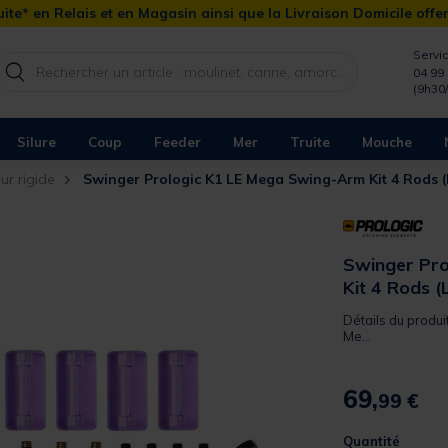
ite* en Relais et en Magasin ainsi que la Livraison Domicile offe
Servic
04 99 
(9h30
Silure
Coup
Feeder
Mer
Truite
Mouche
ur rigide
Swinger Prologic K1 LE Mega Swing-Arm Kit 4 Rods (
Swinger Pr
Kit 4 Rods (
Détails du produi
Me...
69,
99 €
Quantité