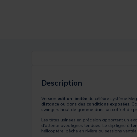
Description
Version
édition limitée
du célèbre système Mega
distance
ou dans des
conditions exposées
. C
swingers haut de gamme dans un coffret de pr
Les têtes usinées en précision apportent un exce
d’attente avec lignes tendues. Le clip ligne à
te
hélicoptère, pêche en rivière ou sessions ventée