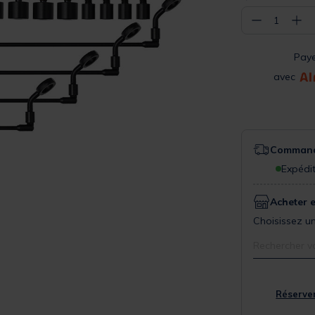
−
+
1
Pay
avec
Commande
Expédit
Acheter 
Choisissez un
Rechercher v
Réserver