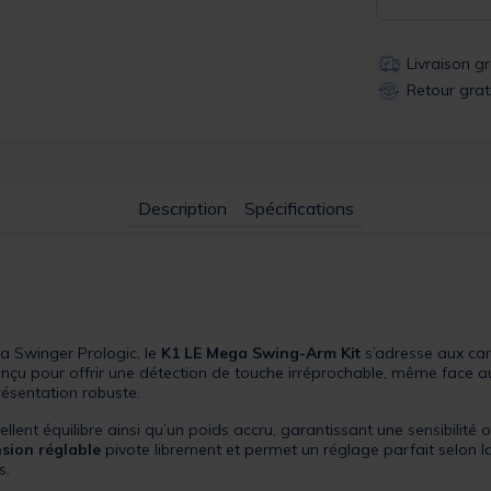
Livraison g
Retour grat
Description
Spécifications
 Swinger Prologic, le
K1 LE Mega Swing-Arm Kit
s’adresse aux car
onçu pour offrir une détection de touche irréprochable, même face a
ésentation robuste.
llent équilibre ainsi qu’un poids accru, garantissant une sensibilité
nsion réglable
pivote librement et permet un réglage parfait selon l
s.