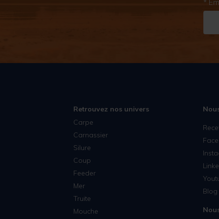
* Em
Retrouvez nos univers
Nous
Carpe
Rece
Carnassier
Face
Silure
Inst
Coup
Linke
Feeder
Yout
Mer
Blog 
Truite
Nous
Mouche