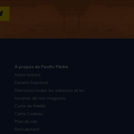
S''INSCRIRE
À propos de Pacific Pêche
Notre histoire
Devenir franchisé
Retrouvez toutes les adresses et les
horaires de nos magasins
Carte de fidelité
Carte Cadeau
Plan du site
Recrutement