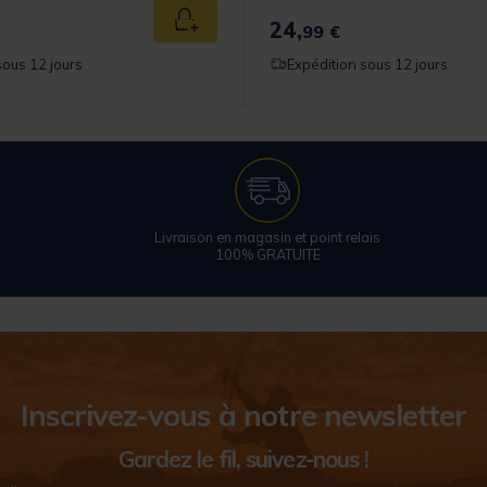
24,
Ajouter au panier
99 €
sous 12 jours
Expédition sous 12 jours
Livraison en magasin et point relais
100% GRATUITE
Inscrivez-vous à notre newsletter
Gardez le fil, suivez-nous !