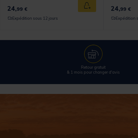
24,
24,
 au panier
Ajouter au panier
99 €
99 €
Expédition sous 12 jours
Expédition 
Retour gratuit
& 1 mois pour changer d'avis