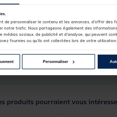
ies.
 de personnaliser le contenu et les annonces, d'offrir des fo
r notre trafic. Nous partageons également des informations s
e médias sociaux, de publicité et d'analyse, qui peuvent comb
vez fournies ou qu'ils ont collectées lors de votre utilisation
245327-1
PROLOGIC
quement
Personnaliser
Aut
s produits pourraient vous intéresse