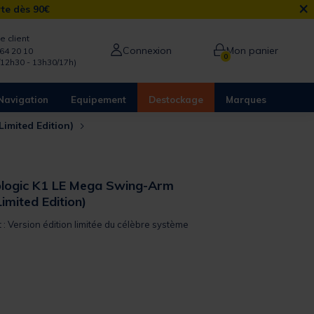
×
rte dès 90€
e client
Connexion
Mon panier
64 20 10
0
/12h30 - 13h30/17h)
Navigation
Equipement
Destockage
Marques
Limited Edition)
ologic K1 LE Mega Swing-Arm
Limited Edition)
t : Version édition limitée du célèbre système