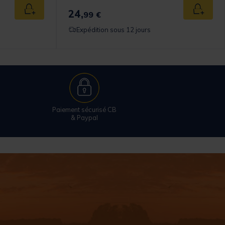
24,
Ajouter au panier
Ajouter
99 €
Expédition sous 12 jours
Paiement sécurisé CB
& Paypal