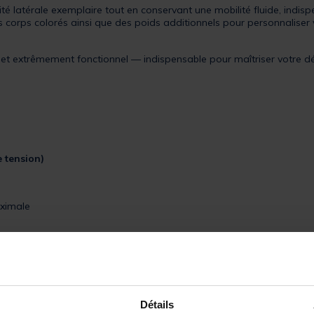
ité latérale exemplaire tout en conservant une mobilité fluide, indi
 corps colorés ainsi que des poids additionnels pour personnaliser v
t extrêmement fonctionnel — indispensable pour maîtriser votre dé
e tension)
aximale
s
ds et piques du marché
aniser vos swingers
Détails