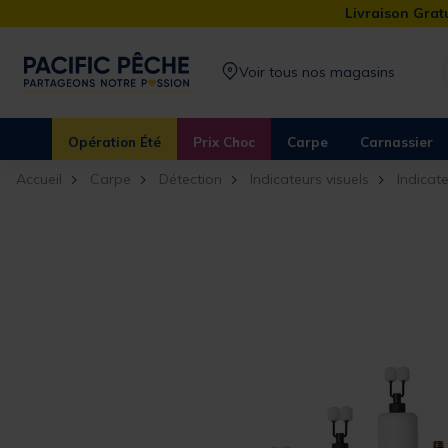
Livraison Gratu
Voir tous nos magasins
Opération Été
Prix Choc
Carpe
Carnassier
Accueil
Carpe
Détection
Indicateurs visuels
Indicate