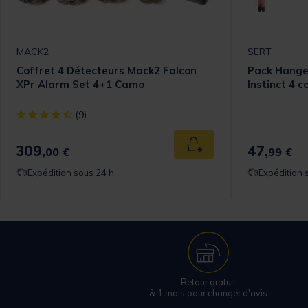
MACK2
SERT
Coffret 4 Détecteurs Mack2 Falcon
Pack Hange
XPr Alarm Set 4+1 Camo
Instinct 4 c
[object Object] out of 5 Customer Rating
(9)
309,
47,
Ajouter au panier
00 €
99 €
Expédition sous 24 h
Expédition 
Retour gratuit
& 1 mois pour changer d'avis