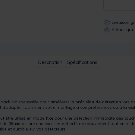
Livraison g
Retour grat
Description
Spécifications
 pack indispensable pour améliorer la
précision de détection
lors d
et d’adapter facilement votre montage à vos préférences ou à la visib
ut être utilisé en mode
fixe
pour une détection immédiate des touc
ne de
15 cm
assure une excellente liberté de mouvement tout en resta
able et durable sur vos détecteurs.