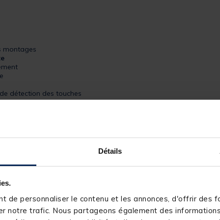
os montages
te
vement
de
de détection des touches
Détails
ies.
249696-1
 de personnaliser le contenu et les annonces, d'offrir des fo
SERT
r notre trafic. Nous partageons également des informations s