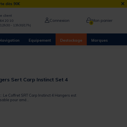
×
rte dès 90€
e client
Connexion
Mon panier
64 20 10
0
/12h30 - 13h30/17h)
Navigation
Equipement
Destockage
Marques
ers Sert Carp Instinct Set 4
t : Le Coffret SRT Carp Instinct 4 Hangers est
sable pour amé...