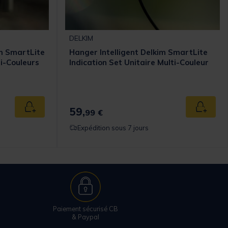
DELKIM
im SmartLite
Hanger Intelligent Delkim SmartLite
ti-Couleurs
Indication Set Unitaire Multi-Couleur
59,
Ajouter au panier
Ajouter
99 €
Expédition sous 7 jours
Paiement sécurisé CB
& Paypal