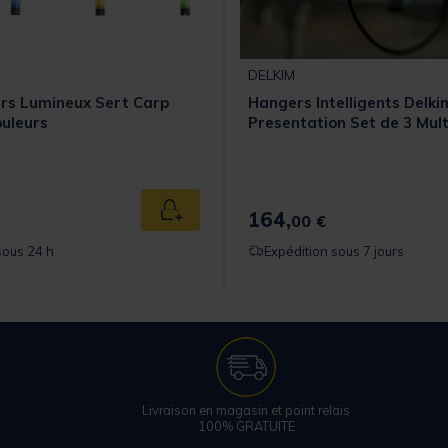
DELKIM
rs Lumineux Sert Carp
Hangers Intelligents Delk
ouleurs
Presentation Set de 3 Mul
164,
Ajouter au panier
00 €
sous 24 h
Expédition sous 7 jours
Livraison en magasin et point relais
100% GRATUITE