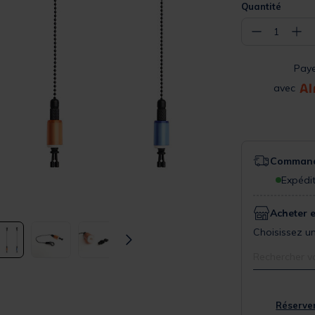
Quantité
−
+
1
Pay
avec
Commande
Expédit
Acheter 
Choisissez un
Rechercher v
Réserver