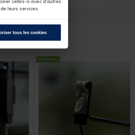
iner celles-ci avec d'autres
 de leurs services.
oriser tous les cookies
r :
NOUVEAU