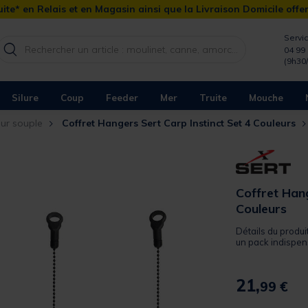
ite* en Relais et en Magasin ainsi que la Livraison Domicile offe
Servic
04 99 
(9h30
Silure
Coup
Feeder
Mer
Truite
Mouche
eur souple
Coffret Hangers Sert Carp Instinct Set 4 Couleurs
Coffret Hang
Couleurs
Détails du produi
un pack indispen
21,
99 €