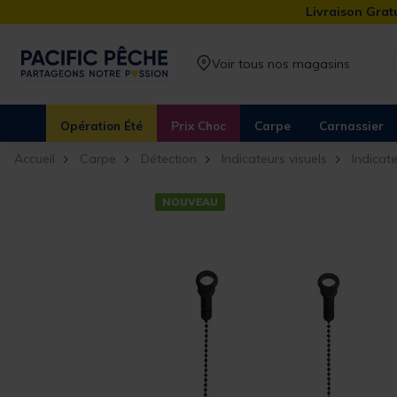
Livraison Gratu
Voir tous nos magasins
Opération Été
Prix Choc
Carpe
Carnassier
Accueil
Carpe
Détection
Indicateurs visuels
Indicat
NOUVEAU