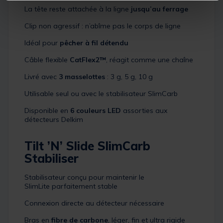
La tête reste attachée à la ligne
jusqu’au ferrage
Clip non agressif : n’abîme pas le corps de ligne
Idéal pour
pêcher à fil détendu
Câble flexible
CatFlex2™
, réagit comme une chaîne
Livré avec
3 masselottes
: 3 g, 5 g, 10 g
Utilisable seul ou avec le stabilisateur SlimCarb
Disponible en
6 couleurs LED
assorties aux
détecteurs Delkim
Tilt ’N’ Slide SlimCarb
Stabiliser
Stabilisateur conçu pour maintenir le
SlimLite parfaitement stable
Connexion directe au détecteur nécessaire
Bras en
fibre de carbone
, léger, fin et ultra rigide