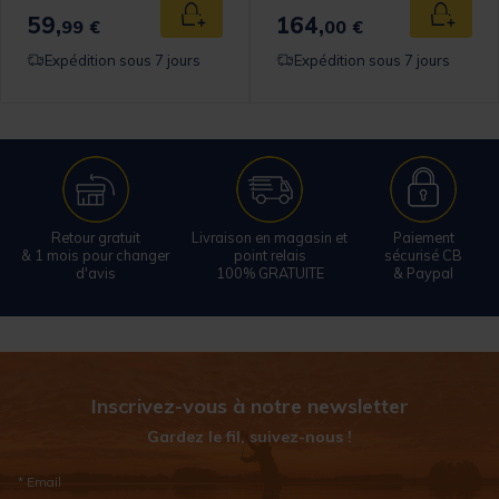
59,
164,
 au panier
Ajouter au panier
Ajouter
99 €
00 €
Expédition sous 7 jours
Expédition sous 7 jours
Retour gratuit
Livraison en magasin et
Paiement
& 1 mois pour changer
point relais
sécurisé CB
d'avis
100% GRATUITE
& Paypal
Inscrivez-vous à notre newsletter
Gardez le fil, suivez-nous !
* Email