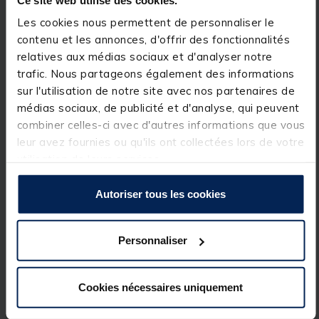
Détails
Les cookies nous permettent de personnaliser le
SlimLite Hanger Clear
contenu et les annonces, d'offrir des fonctionnalités
relatives aux médias sociaux et d'analyser notre
Compatible
uniquement
avec les détecteurs
Delkim
trafic. Nous partageons également des informations
Plus et TXI Plus
sur l'utilisation de notre site avec nos partenaires de
Corps
transparent haute visibilité
, légèrement
médias sociaux, de publicité et d'analyse, qui peuvent
opacifié pour une meilleure diffusion lumineuse
combiner celles-ci avec d'autres informations que vous
LED intégrée
, reproduit parfaitement toutes les
leur avez fournies ou qu'ils ont collectées lors de votre
fonctions LED du détecteur
utilisation de leurs services.
Fonctionne
sans pile
, alimenté par la prise
accessoire
Autoriser tous les cookies
Aucune Betalight nécessaire
Technologie magnétique
Dual Line
:
Personnaliser
Clip magnétique classique
Système
Tilt ’N’ Slide
pour un mouvement fluide et
Cookies nécessaires uniquement
sans restriction