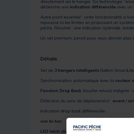
directement via le hanger. Sa technologie “smart
déclenche une
indication différenciée
avec un
Autre point essentiel : cette fonctionnalité a
repousse ici les limites en proposant un systèm
pêche. Résultat : une indication optimale, total
Un set premium, pensé pour vous donner plus d
Détails
Set de
3 hangers intelligents
Delkim SmartLite 
Synchronisation automatique avec la
couleur 
Fonction Drop Back
(touche retour) intégrée :
Détection du sens de déplacement :
avant / ar
Indication drop back différenciée :
son bi-ton
LED latch clignotante