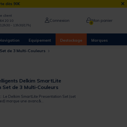
×
rte dès 90€
e client
Connexion
Mon panier
64 20 10
0
/12h30 - 13h30/17h)
Navigation
Equipement
Destockage
Marques
 Set de 3 Multi-Couleurs
lligents Delkim SmartLite
 Set de 3 Multi-Couleurs
t : Le Delkim SmartLite Presentation Set (set
red) marque une avanc&...