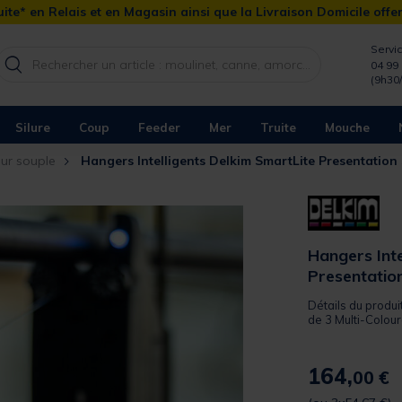
ite* en Relais et en Magasin ainsi que la Livraison Domicile offe
Servic
04 99 
(9h30
Silure
Coup
Feeder
Mer
Truite
Mouche
eur souple
Hangers Intelligents Delkim SmartLite Presentation
Hangers Inte
Presentation
Détails du produi
de 3 Multi-Colou
164,
00 €