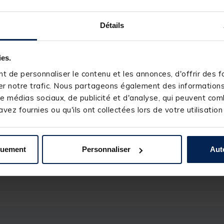
x-D v2
Détails
selon les conditions
sion de la détection
ies.
 de personnaliser le contenu et les annonces, d'offrir des fo
r notre trafic. Nous partageons également des informations s
e médias sociaux, de publicité et d'analyse, qui peuvent comb
vez fournies ou qu'ils ont collectées lors de votre utilisation
quement
Personnaliser
Aut
249702-1
DELKIM