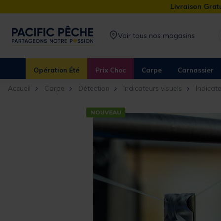
Livraison Gratu
Voir tous nos magasins
Opération Été
Prix Choc
Carpe
Carnassier
Accueil
Carpe
Détection
Indicateurs visuels
Indicat
NOUVEAU