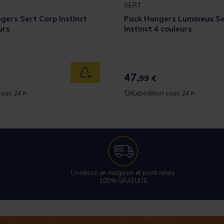
SERT
gers Sert Carp Instinct
Pack Hangers Lumineux Se
urs
Instinct 4 couleurs
47,
Ajouter au panier
99 €
sous 24 h
Expédition sous 24 h
Livraison en magasin et point relais
100% GRATUITE