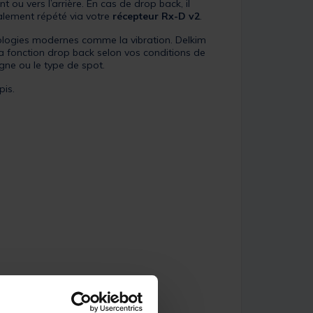
ou vers l’arrière. En cas de drop back, il
galement répété via votre
récepteur Rx-D v2
.
nologies modernes comme la vibration. Delkim
a fonction drop back selon vos conditions de
igne ou le type de spot.
pis.