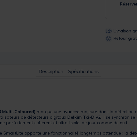
Réserver
Livraison g
Retour grat
Description
Spécifications
3 Multi-Coloured)
marque une avancée majeure dans la détection de
tilisateurs de détecteurs digitaux
Delkim Txi-D v2
, il se synchroni
ème parfaitement cohérent et ultra lisible, de jour comme de nuit.
, le SmartLite apporte une fonctionnalité longtemps attendue : la
dét