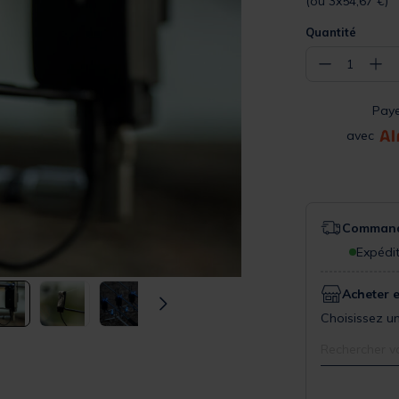
(ou 3x54,67 €)
Quantité
−
+
1
Pay
avec
Commande
Expédit
Acheter 
Choisissez un
Rechercher v