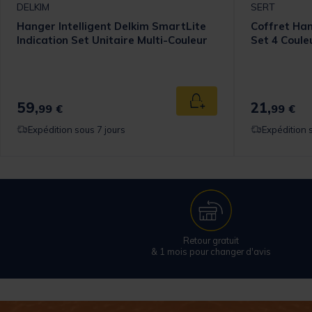
DELKIM
SERT
Hanger Intelligent Delkim SmartLite
Coffret Han
Indication Set Unitaire Multi-Couleur
Set 4 Coule
59,
21,
Ajouter au panier
99 €
99 €
Expédition sous 7 jours
Expédition 
Retour gratuit
& 1 mois pour changer d'avis