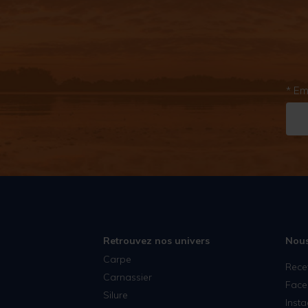
* Em
Retrouvez nos univers
Nous
Carpe
Rece
Carnassier
Face
Silure
Inst