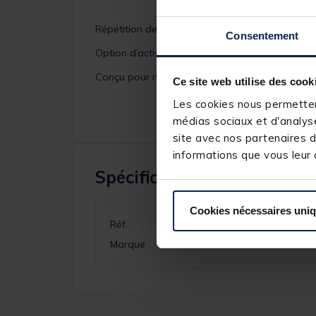
Répétition des informations sur le
récepteur R
Consentement
Option d’activation/désactivation du drop back 
Conçu pour maximiser l’adaptabilité et la préci
Ce site web utilise des cook
Les cookies nous permettent
médias sociaux et d'analyse
site avec nos partenaires d
informations que vous leur a
Spécifications
Cookies nécessaires uni
Réf.
Marque