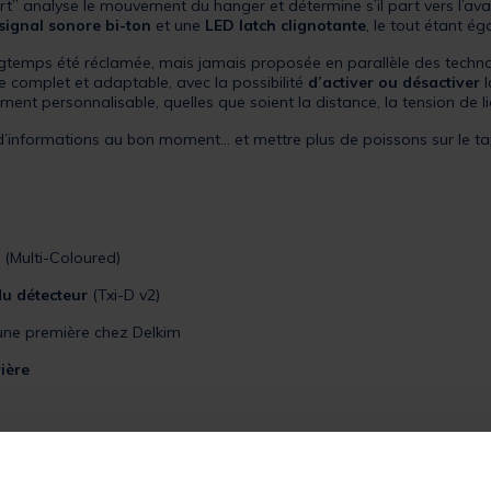
” analyse le mouvement du hanger et détermine s’il part vers l’avant 
signal sonore bi-ton
et une
LED latch clignotante
, le tout étant é
 longtemps été réclamée, mais jamais proposée en parallèle des tech
e complet et adaptable, avec la possibilité
d’activer ou désactiver
l
ement personnalisable, quelles que soient la distance, la tension de l
’informations au bon moment… et mettre plus de poissons sur le ta
(Multi-Coloured)
du détecteur
(Txi-D v2)
 une première chez Delkim
rière