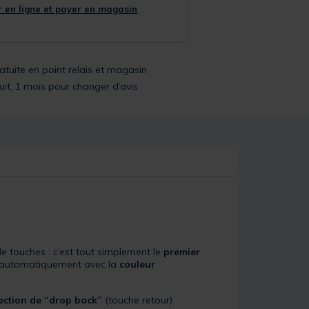
 en ligne et payer en magasin
ratuite en point relais et magasin
uit, 1 mois pour changer d’avis
 touches : c’est tout simplement le
premier
se automatiquement avec la
couleur
ection de “drop back”
(touche retour)