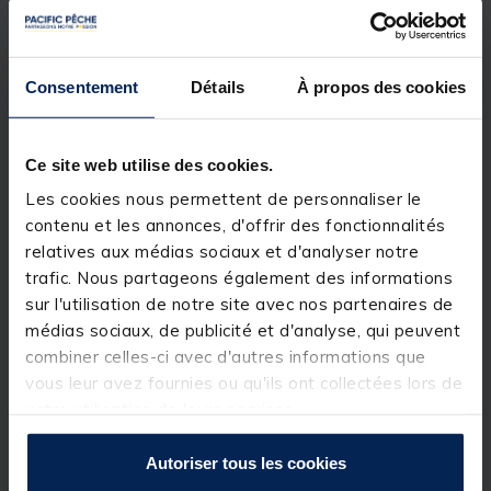
Notre gamme dédiée d'indicateurs pour les
pêches à proche et moyenne distance. Plus
robuste de profil que nos autres têtes, la "Dumpy"
Consentement
Détails
À propos des cookies
est aussi performante qu'elle en a l'air.
Détails
Ce site web utilise des cookies.
CARACTÉRISTIQUES DU PRODUIT:
Les cookies nous permettent de personnaliser le
• Indicateur de touche dédié à la pêche
proche du bord et à moyenne distance
contenu et les annonces, d'offrir des fonctionnalités
relatives aux médias sociaux et d'analyser notre
• Forme trapue Classique
trafic. Nous partageons également des informations
• Disponible en : vert, bleu et blanc
sur l'utilisation de notre site avec nos partenaires de
• Fourni avec une tête trapue, un clip
médias sociaux, de publicité et d'analyse, qui peuvent
Kippa, une chaîne à billes Clinga noire de 15,2
combiner celles-ci avec d'autres informations que
cm et un maillon Clinga noir
vous leur avez fournies ou qu'ils ont collectées lors de
SPECIFICATIONS TECHNIQUES:
votre utilisation de leurs services.
• Dimensions: Tête d’environ 2.2 (L) x 1.5
(W) cm Fente isotopique 1 (L) x 0.3 (W) cm
Autoriser tous les cookies
• Poids: Approx 5g Acrylique, 7g PTFE