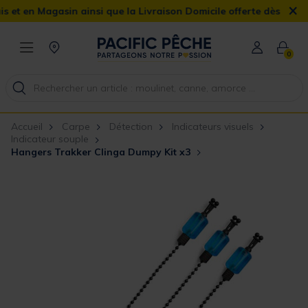
×
en Magasin ainsi que la Livraison Domicile offerte dès 90€
0
Accueil
Carpe
Détection
Indicateurs visuels
Indicateur souple
Hangers Trakker Clinga Dumpy Kit x3