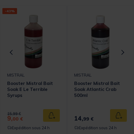
-43%
MISTRAL
MISTRAL
Booster Mistral Bait
Booster Mistral Bait
Soak E Le Terrible
Soak Atlantic Crab
Syrups
500ml
Price reduced from
to
15,99 €
9,
14,
 au panier
Ajouter au panier
Ajouter
00 €
99 €
Expédition sous 24 h
Expédition sous 24 h