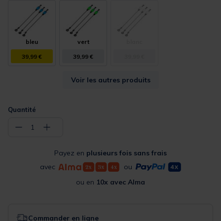
bleu
vert
blanc
39,99 €
39,99 €
39,99 €
Voir les autres produits
Quantité
−
+
1
Payez en
plusieurs fois sans frais
avec
ou
ou en
10x avec Alma
Commander en ligne