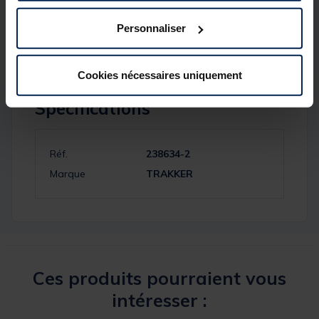
• Matériau: Acrylique vert et bleu; PTFE
blanc
Personnaliser
Cookies nécessaires uniquement
Spécifications
Réf.
238634-2
Marque
TRAKKER
Ces produits pourraient vous
intéresser :