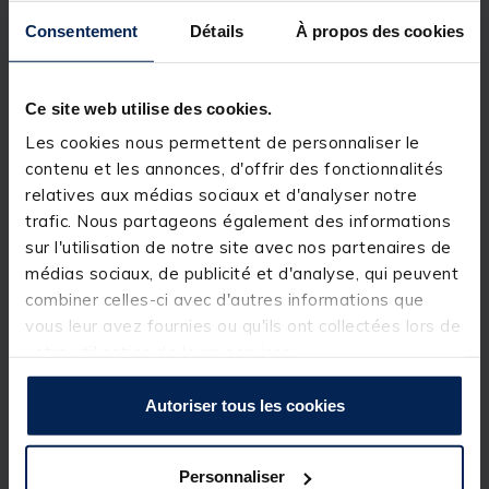
CARACTÉRISTIQUES DU PRODUIT:
Consentement
Détails
À propos des cookies
Indicateur de touche traditionnel et ultra-léger, dédié
à la pêche ligne détendue
Ce site web utilise des cookies.
Conçu pour pendre de votre ligne sans la tendre
Les cookies nous permettent de personnaliser le
Disponible en : vert, rouge, bleu et blanc
contenu et les annonces, d'offrir des fonctionnalités
Fourni avec une tête Old Skool, un clip Kippa, une
relatives aux médias sociaux et d'analyser notre
chaîne à billes Clinga noire de 15,2 cm et un maillon
trafic. Nous partageons également des informations
Clinga noir
sur l'utilisation de notre site avec nos partenaires de
médias sociaux, de publicité et d'analyse, qui peuvent
combiner celles-ci avec d'autres informations que
SPECIFICATIONS TECHNIQUES:
vous leur avez fournies ou qu'ils ont collectées lors de
votre utilisation de leurs services.
Dimensions: Tête d’environ 2.2 (L) x 1 (W) cm Fente
isotopique 1 (L) x 0.3 (W) cm
Autoriser tous les cookies
Poids: Approx 2g Acrylique, 3g PTFE
Matériau: Acrylique vert, rouge et bleu; PTFE blanc
Personnaliser