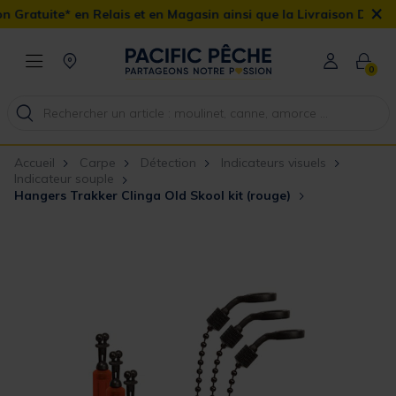
×
n Relais et en Magasin ainsi que la Livraison Domicile offerte dès
0
Accueil
Carpe
Détection
Indicateurs visuels
Indicateur souple
Hangers Trakker Clinga Old Skool kit (rouge)