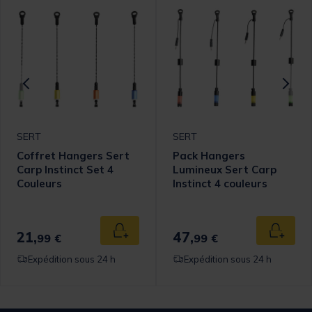
SERT
SERT
Coffret Hangers Sert
Pack Hangers
Carp Instinct Set 4
Lumineux Sert Carp
Couleurs
Instinct 4 couleurs
21,
47,
 au panier
Ajouter au panier
Ajouter
99 €
99 €
Expédition sous 24 h
Expédition sous 24 h