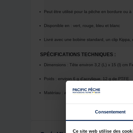
Peut être utilisé pour la pêche en bordure ou à
Disponible en : vert, rouge, bleu et blanc
Livré avec une bobine standard, un clip Kippa, 
SPÉCIFICATIONS TECHNIQUES :
Dimensions : Tête environ 3,2 (L) x 15 (l) cm Fe
Poids : environ 6 g d'acrylique, 12 g de PTFE
Matériau : acrylique vert, rouge et bleu ; PTFE 
Consentement
Ce site web utilise des cook