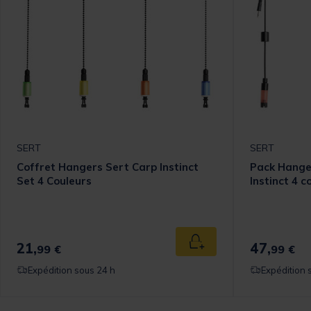
SERT
SERT
Coffret Hangers Sert Carp Instinct
Pack Hange
Set 4 Couleurs
Instinct 4 c
21,
47,
Ajouter au panier
99 €
99 €
Expédition sous 24 h
Expédition 