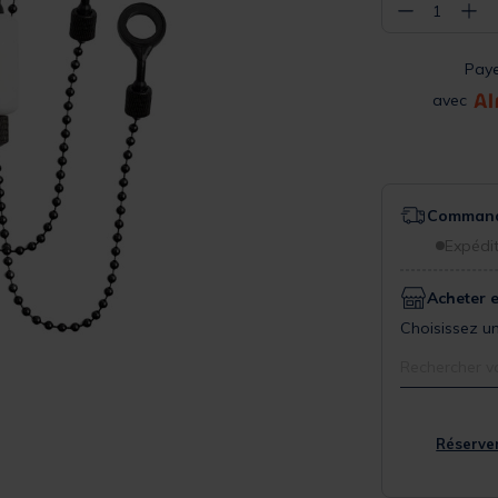
−
+
1
Pay
avec
Commande
Expédit
Acheter 
Choisissez un
Rechercher v
Réserver