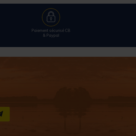
Paiement sécurisé CB
& Paypal
S''INSCRIRE