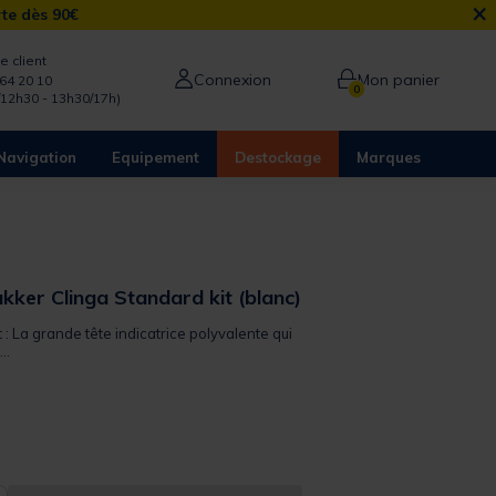
×
rte dès 90€
e client
Connexion
Mon panier
64 20 10
0
/12h30 - 13h30/17h)
Navigation
Equipement
Destockage
Marques
kker Clinga Standard kit (blanc)
t : La grande tête indicatrice polyvalente qui
..