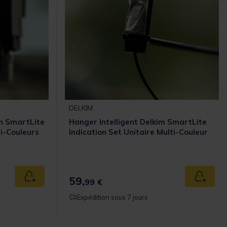
DELKIM
im SmartLite
Hanger Intelligent Delkim SmartLite
ti-Couleurs
Indication Set Unitaire Multi-Couleur
59,
Ajouter au panier
Ajouter
99 €
Expédition sous 7 jours