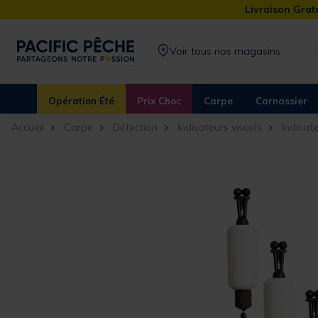
Livraison Gratu
Voir tous nos magasins
Opération Été
Prix Choc
Carpe
Carnassier
Accueil
Carpe
Détection
Indicateurs visuels
Indicat