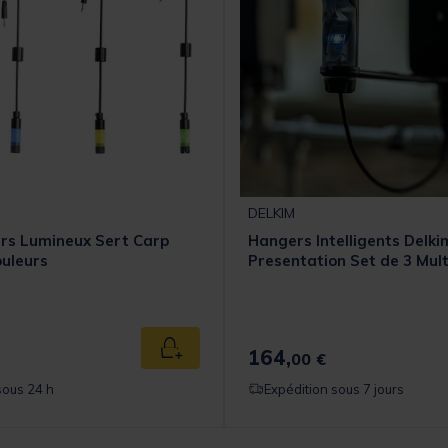
DELKIM
rs Lumineux Sert Carp
Hangers Intelligents Delk
ouleurs
Presentation Set de 3 Mul
164,
Ajouter au panier
00 €
sous 24 h
Expédition sous 7 jours