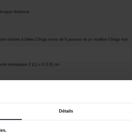
 longue distance
une chaîne à billes Clinga noire de 6 pouces et un maillon Clinga noir
nte isotopique 2 (L) x 0,3 (l) cm
blanc
Détails
ies.