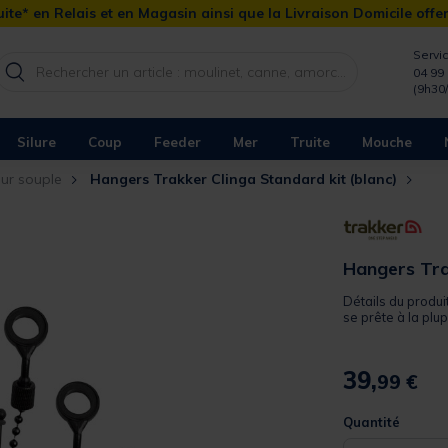
ite* en Relais et en Magasin ainsi que la Livraison Domicile offe
Servic
04 99 
(9h30
Silure
Coup
Feeder
Mer
Truite
Mouche
eur souple
Hangers Trakker Clinga Standard kit (blanc)
Hangers Tra
Détails du produi
se prête à la plup.
39,
99 €
Quantité