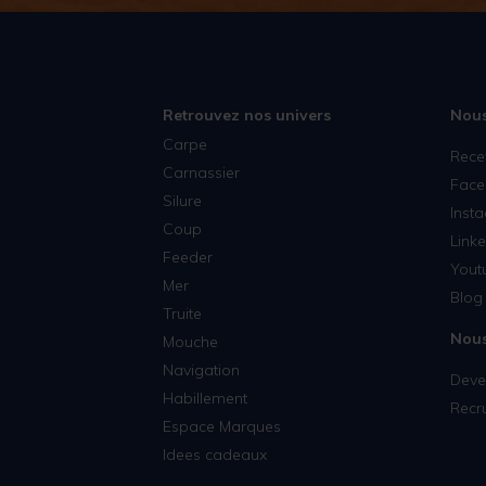
Retrouvez nos univers
Nous
Carpe
Rece
Carnassier
Face
Silure
Inst
Coup
Linke
Feeder
Yout
Mer
Blog 
Truite
Nous
Mouche
Navigation
Deven
Habillement
Recr
Espace Marques
Idees cadeaux