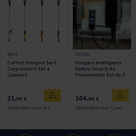
SERT
DELKIM
Coffret Hangers Sert
Hangers Intelligents
Carp Instinct Set 4
Delkim SmartLite
Couleurs
Presentation Set de 3
Multi-Couleurs
21,
164,
 au panier
Ajouter au panier
Ajouter
99 €
00 €
Expédition sous 24 h
Expédition sous 7 jours