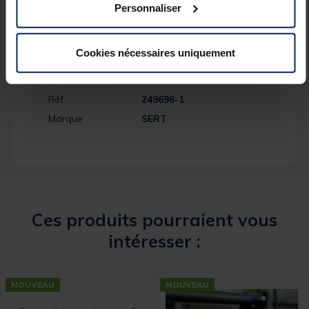
Personnaliser
Spécifications
Cookies nécessaires uniquement
Réf.
249698-1
Marque
SERT
Ces produits pourraient vous
intéresser :
NOUVEAU
NOUVEAU