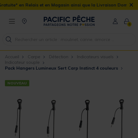
×
lais et en Magasin ainsi que la Livraison Domicile offerte dès 90
0
Accueil
Carpe
Détection
Indicateurs visuels
Indicateur souple
Pack Hangers Lumineux Sert Carp Instinct 4 couleurs
NOUVEAU