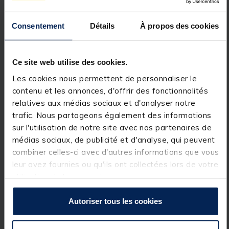
complément des détecteurs
Carp Instinct
, ce pack
de
4 hangers lumineux
permet de repérer
Consentement
Détails
À propos des cookies
instantanément les touches, même dans des
conditions de faible luminosité.
Grâce à leur conception fiable et simple d’utilisation,
ces hangers améliorent la
sensibilité
de vos
Ce site web utilise des cookies.
montages tout en assurant une excellente lisibilité
lors des départs, pour des sessions plus efficaces et
Les cookies nous permettent de personnaliser le
confortables.
contenu et les annonces, d'offrir des fonctionnalités
relatives aux médias sociaux et d'analyser notre
Détails
trafic. Nous partageons également des informations
•
Pack de 4 hangers lumineux
sur l'utilisation de notre site avec nos partenaires de
• Conçus pour une
détection visuelle renforcée
,
idéale de nuit
médias sociaux, de publicité et d'analyse, qui peuvent
• Compatibles avec les
détecteurs de touche
combiner celles-ci avec d'autres informations que vous
équipés d’une prise jack
leur avez fournies ou qu'ils ont collectées lors de votre
• Améliorent la
sensibilité
et la lecture des touches
• Utilisation simple et rapide
utilisation de leurs services.
• Parfaitement adaptés aux détecteurs
SRT Carp
Instinct
Autoriser tous les cookies
• Accessoires indispensables pour optimiser vos
montages carpe