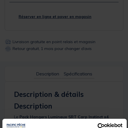
Réserver en ligne et payer en magasin
Livraison gratuite en point relais et magasin
Retour gratuit, 1 mois pour changer d’avis
Description
Spécifications
Description & détails
Description
Le
Pack Hangers Lumineux SRT Carp Instinct x4
est conçu pour offrir une
détection visuelle
optimale
, de jour comme de nuit. Idéal en