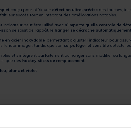
mplet
conçu pour offrir une
détection ultra-précise
des touches, ins
fait leur succès tout en intégrant des améliorations notables.
et indicateur peut être utilisé avec
n’importe quelle centrale de dét
isson se saisit de l’appât, le
hanger se décroche automatiquemen
ne en acier inoxydable
, permettant d’ajuster l’indicateur pour assu
ans l’endommager, tandis que son
corps léger et sensible
détecte le
ibles et s’intègrent parfaitement au hanger sans modifier sa longue
insi que des
hockey sticks de remplacement
.
leu, blanc et violet
.
sse maximale