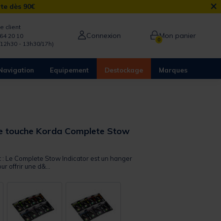
×
rte dès 90€
e client
Connexion
Mon panier
64 20 10
0
/12h30 - 13h30/17h)
Navigation
Equipement
Destockage
Marques
de touche Korda Complete Stow
t : Le Complete Stow Indicator est un hanger
r offrir une d&...