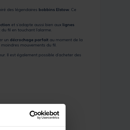
piré des légendaires
bobbins Elstow
. Ce
ection
et s’adapte aussi bien aux
lignes
t
du fil en touchant l’alarme.
rer un
décrochage parfait
au moment de la
s moindres mouvements du fil.
ur. Il est également possible d’acheter des