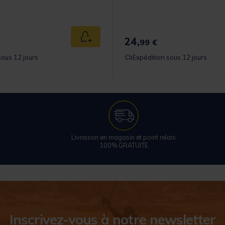
24,
Ajouter au panier
99 €
sous 12 jours
Expédition sous 12 jours
Livraison en magasin et point relais
100% GRATUITE
Inscrivez-vous à notre newsletter