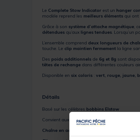
Le
Complete Stow Indicator
est un
hanger co
modèle reprend les
meilleurs éléments
qui ont 
Grâce à son
système d’attache magnétique
, c
détendues
qu’aux
lignes tendues
. Lorsqu’un po
L’ensemble comprend
deux longueurs de chaî
touche. Le
clip maintien fermement
la ligne s
Des
poids additionnels
de
6g et 8g
sont dispon
têtes de rechange
dans différentes couleurs a
Disponible en
six coloris
:
vert, rouge, jaune, b
Détails
Basé sur les célèbres
bobbins Elstow
Convient aux
lignes détendues et tendues
Chaîne en acier inoxydable
pour une robuste