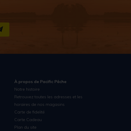
S''INSCRIRE
À propos de Pacific Pêche
Notre histoire
Retrouvez toutes les adresses et les
horaires de nos magasins
Carte de fidelité
Carte Cadeau
Plan du site