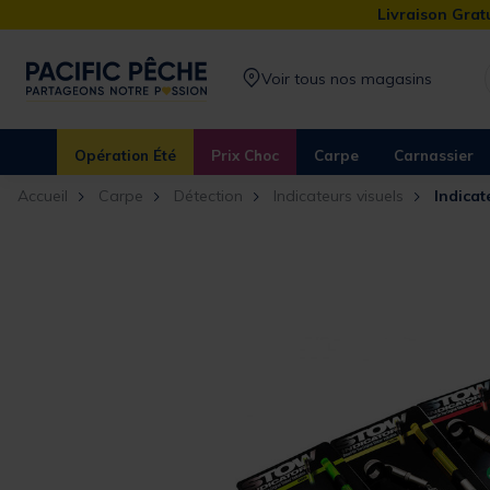
Livraison Gratu
Voir tous nos magasins
Opération Été
Prix Choc
Carpe
Carnassier
Accueil
Carpe
Détection
Indicateurs visuels
Indica