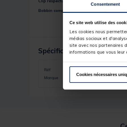
Clip respectueux du fil
, maintenant la ligne en 
Consentement
Bobbin complet
, prêt à l'emploi (hors isotope)
Ce site web utilise des cook
Les cookies nous permettent
médias sociaux et d'analyse
site avec nos partenaires d
Spécifications
informations que vous leur a
Réf.
Cookies nécessaires uni
Marque
Ce