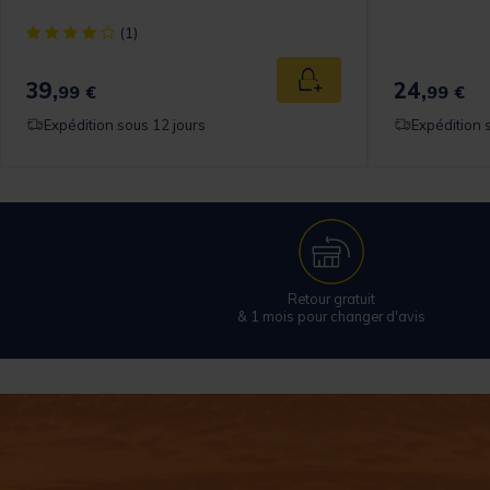
[object Object] out of 5 Customer Rating
(1)
39,
24,
 au panier
Ajouter au panier
99 €
99 €
Expédition sous 12 jours
Expédition 
Retour gratuit
& 1 mois pour changer d'avis