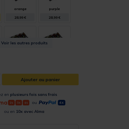
orange
purple
28,99 €
28,99 €
Voir les autres produits
blue
yellow
28,99 €
28,99 €
Ajouter au panier
ez en
plusieurs fois sans frais
ou
green
ou en
10x avec Alma
28,99 €