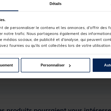
toute sécurité
Détails
ies.
 de personnaliser le contenu et les annonces, d'offrir des fo
r notre trafic. Nous partageons également des informations s
e médias sociaux, de publicité et d'analyse, qui peuvent comb
vez fournies ou qu'ils ont collectées lors de votre utilisation
242389-1
quement
Personnaliser
Aut
KORDA
s produits pourraient vous intéresse