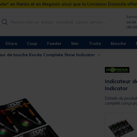
ite* en Relais et en Magasin ainsi que la Livraison Domicile offe
Servic
04 99 
(9h30
Silure
Coup
Feeder
Mer
Truite
Mouche
teur de touche Korda Complete Stow Indicator
Indicateur 
Indicator
Détails du produi
complet conçu pou