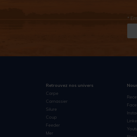
* Em
Retrouvez nos univers
Nous
Carpe
Rece
Carnassier
Face
Silure
Inst
Coup
Linke
Feeder
Yout
Mer
Blog 