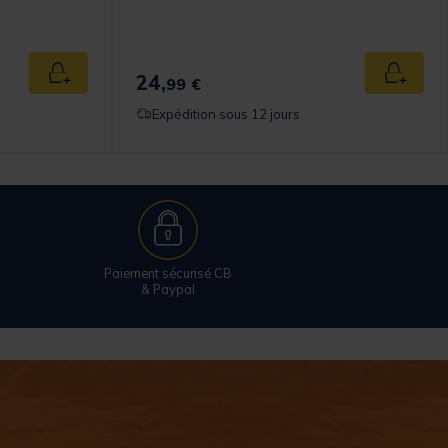
24,
Ajouter au panier
Ajouter
99 €
Expédition sous 12 jours
Paiement sécurisé CB
& Paypal