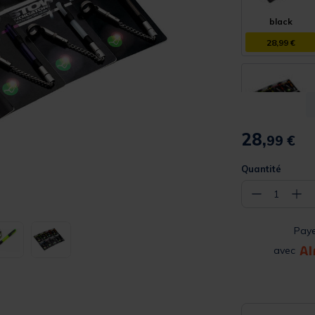
black
28,99 €
28,
99 €
white
28,99 €
Quantité
−
+
1
Pay
avec
red
28,99 €