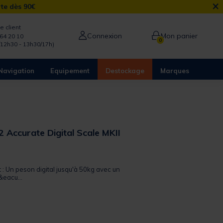
×
rte dès 90€
e client
Connexion
Mon panier
64 20 10
0
/12h30 - 13h30/17h)
Navigation
Equipement
Destockage
Marques
 Accurate Digital Scale MKII
 out of 5 Customer Rating
t : Un peson digital jusqu'à 50kg avec un
&eacu...
from