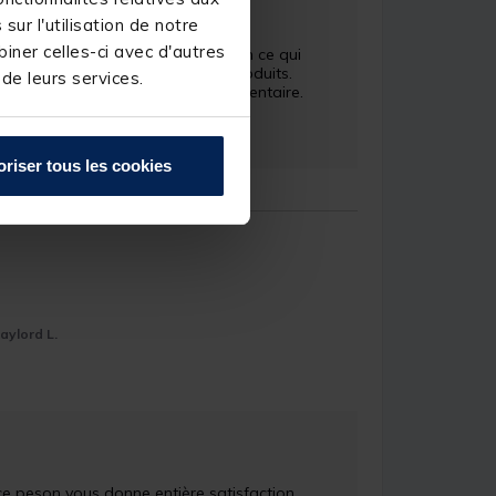
ur l'utilisation de notre
périence. Nous sommes désolés 
iner celles-ci avec d'autres
ent à vos attentes, notamment en ce qui 
nous permettra d'améliorer nos produits. 
 de leurs services.
n ou besoin d'assistance supplémentaire.

oriser tous les cookies
aylord L.
e peson vous donne entière satisfaction. 