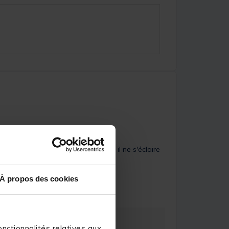
à ça le principal mais par contre il ne s'éclaire 
re)
incent S.
À propos des cookies
nctionnalités relatives aux