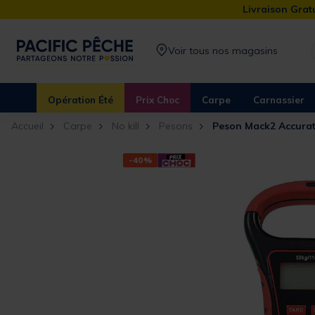
Livraison Gratu
Voir tous nos magasins
Opération Été
Prix Choc
Carpe
Carnassier
Accueil
Carpe
No kill
Pesons
Peson Mack2 Accurate
-40%