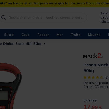
ite* en Relais et en Magasin ainsi que la Livraison Domicile offe
Servic
04 99 
(9h30
Silure
Coup
Feeder
Mer
Truite
Mouche
 Digital Scale MKII 50kg
Peson Mack2
50kg
[object Object]
(8)
Détails du produi
écran LCD éclair
Price reduced 
to
29,99 €
17,
99 €