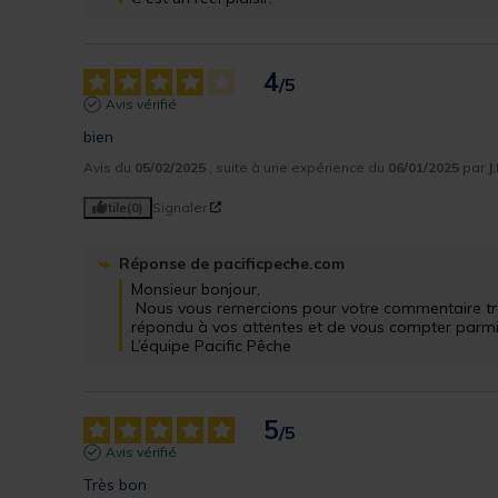
4
/
5
Avis vérifié
bien
Avis du
05/02/2025
, suite à une expérience du
06/01/2025
par
J.
Utile
(0)
Signaler
Réponse de
pacificpeche.com
Monsieur bonjour,

 Nous vous remercions pour votre commentaire très positif. Nous sommes ravis d'avoir 
répondu à vos attentes et de vous compter parmi nos
L’équipe Pacific Pêche
5
/
5
Avis vérifié
Très bon