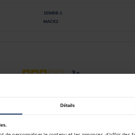
159458-1
MACK2
3
/
5
Avis vérifié
le peson ne fonctionne pas complètement. Il pèse c'est déj
pas ce qui peu poser problème de nuit(frontale obligatoi
Avis du
20/12/2025
, suite à une expérience du
18/11/2025
par
V
Détails
Utile
(1)
Signaler
5
ies.
Réponse de
pacificpeche.com
2
Bonjour,

 de personnaliser le contenu et les annonces, d'offrir des fo