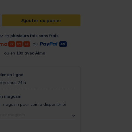
Ajouter au panier
ez en
plusieurs fois sans frais
ou
ou en
10x avec Alma
r en ligne
ion sous 24 h
en magasin
 magasin pour voir la disponibilité
otre magasin