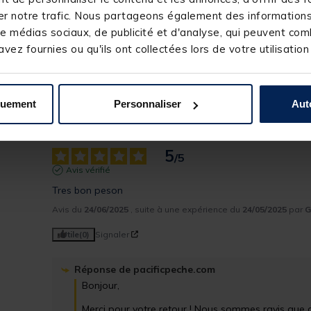
1
r notre trafic. Nous partageons également des informations s
Merci d'avoir pris le temps de partager votre ex
0
e médias sociaux, de publicité et d'analyse, qui peuvent comb
d'apprendre que le peson ne répond pas entièrem
0
concerne l'éclairage. Votre retour est précieux et 
vez fournies ou qu'ils ont collectées lors de votre utilisation
N'hésitez pas à nous contacter pour toute questio
Cordialement.

L’équipe pacificpeche
quement
Personnaliser
Aut
Afficher les commentaires
5
/
5
Avis vérifié
Tres bon peson
Avis du
24/06/2025
, suite à une expérience du
24/05/2025
par
G
Utile
(0)
Signaler
Réponse de
pacificpeche.com
Bonjour,

Merci pour votre retour ! Nous sommes ravis que c