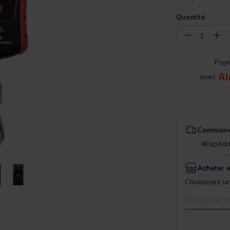
Quantité
−
+
1
Pay
avec
Commande
Expédit
Acheter 
Choisissez un
Rechercher v