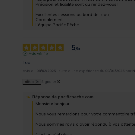
Précision et fiabilité sont au rendez-vous !

Excellentes sessions au bord de l’eau,

Cordialement,

L’équipe Pacific Pêche.
5
/
5
Avis vérifié
Top
Avis du
08/02/2025
, suite à une expérience du
09/01/2025
par
N
Utile
(0)
Signaler
Réponse de
pacificpeche.com
Monsieur bonjour,

Nous vous remercions pour votre commentaire très 
Nous sommes ravis d'avoir répondu à vos attentes
C'est un réel plaisir.