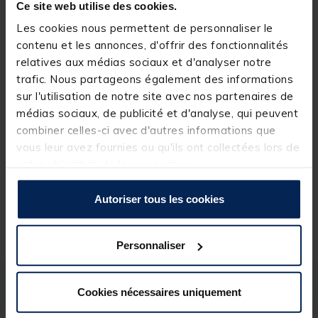
Ce site web utilise des cookies.
Expédition sous 24 h
Les cookies nous permettent de personnaliser le
contenu et les annonces, d'offrir des fonctionnalités
relatives aux médias sociaux et d'analyser notre
TEAM CARPFISHING
trafic. Nous partageons également des informations
Epuisette carpe team carpfishing
sur l'utilisation de notre site avec nos partenaires de
dark water landing net
médias sociaux, de publicité et d'analyse, qui peuvent
combiner celles-ci avec d'autres informations que
(42)
[object Object] out of 5 Customer Rating
vous leur avez fournies ou qu'ils ont collectées lors de
votre utilisation de leurs services.
29,
Ajouter a
99 €
Expédition sous 24 h
Autoriser tous les cookies
Personnaliser
Description
Spécifications
Cookies nécessaires uniquement