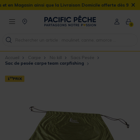
×
Magasin ainsi que la Livraison Domicile offerte dès 90€
0
Accueil
Carpe
No kill
Sacs Pesée
Sac de pesée carpe team carpfishing
1
ER
PRIX