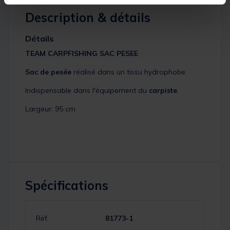
Description & détails
Détails
TEAM CARPFISHING SAC PESEE
Sac de pesée
réalisé dans un tissu hydrophobe.
Indispensable dans l'équipement du
carpiste
.
Largeur: 95 cm
Spécifications
Réf.
81773-1