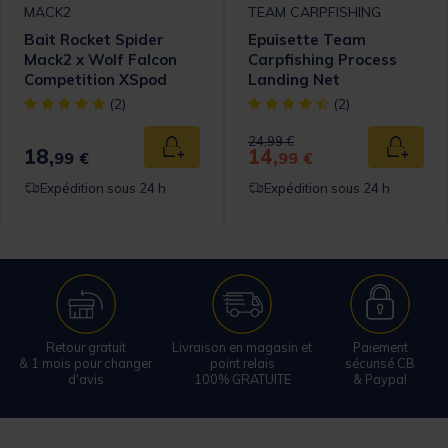
MACK2
TEAM CARPFISHING
Bait Rocket Spider
Epuisette Team
Mack2 x Wolf Falcon
Carpfishing Process
Competition XSpod
Landing Net
omer Rating
[object Object] out of 5 Customer Rating
[object Object] out of 5 Cust
(2)
(2)
Price reduced from
to
24,99 €
18,
14,
 au panier
Ajouter au panier
Ajouter
99 €
99 €
Expédition sous 24 h
Expédition sous 24 h
Retour gratuit
Livraison en magasin et
Paiement
& 1 mois pour changer
point relais
sécurisé CB
d'avis
100% GRATUITE
& Paypal