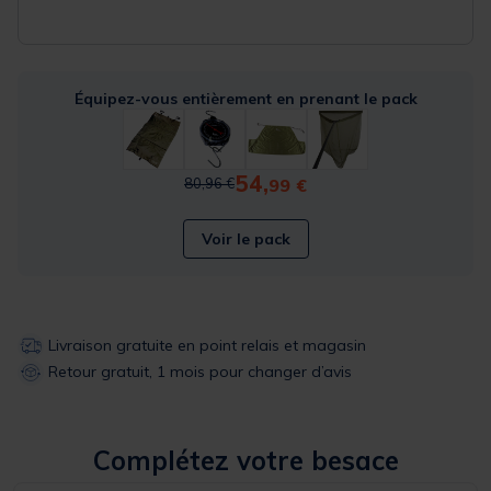
Équipez-vous entièrement en prenant le pack
54,
Price reduced from
to
99 €
80,96 €
Voir le pack
Livraison gratuite en point relais et magasin
Retour gratuit, 1 mois pour changer d’avis
Complétez votre besace