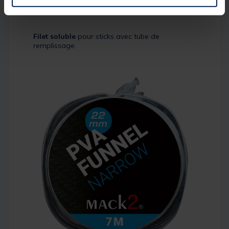
Description
Filet soluble
pour sticks avec tube de
remplissage.