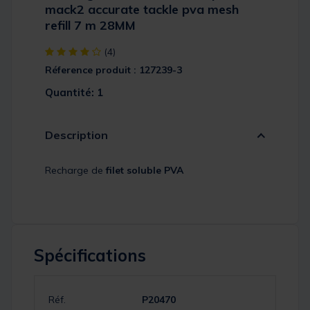
mack2 accurate tackle pva mesh
refill 7 m 28MM
[object Object] out of 5 Customer Rating
(4)
Réference produit : 127239-3
Quantité: 1
Description
Recharge de
filet soluble PVA
Spécifications
Réf.
P20470