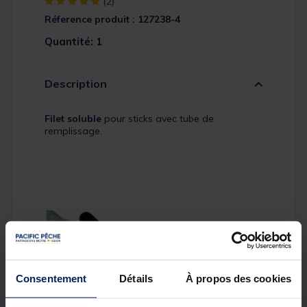
[object Object] out of 5 Customer Rating
(2)
Réference produit : 127238-4
Quantité: 1
Description
Filet soluble
pour sticks avec tube de
remplissage.
Consentement
Détails
À propos des cookies