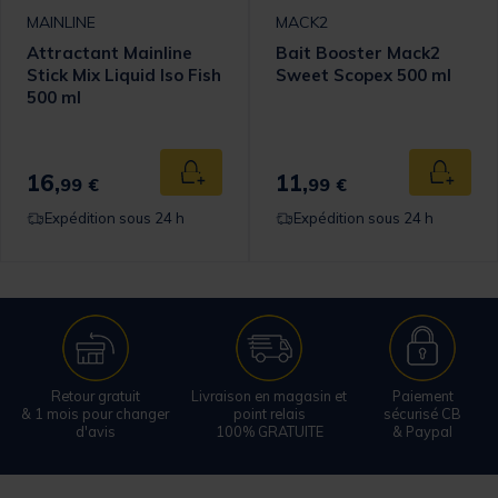
MAINLINE
MACK2
Attractant Mainline
Bait Booster Mack2
Stick Mix Liquid Iso Fish
Sweet Scopex 500 ml
500 ml
16,
11,
 au panier
Ajouter au panier
Ajouter
99 €
99 €
Expédition sous 24 h
Expédition sous 24 h
Retour gratuit
Livraison en magasin et
Paiement
& 1 mois pour changer
point relais
sécurisé CB
d'avis
100% GRATUITE
& Paypal