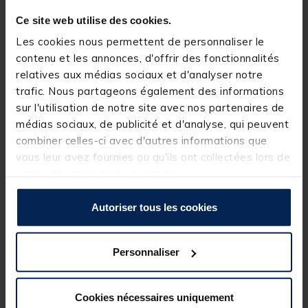
Ce site web utilise des cookies.
Les cookies nous permettent de personnaliser le
contenu et les annonces, d'offrir des fonctionnalités
relatives aux médias sociaux et d'analyser notre
trafic. Nous partageons également des informations
sur l'utilisation de notre site avec nos partenaires de
médias sociaux, de publicité et d'analyse, qui peuvent
combiner celles-ci avec d'autres informations que
vous leur avez fournies ou qu'ils ont collectées lors de
votre utilisation de leurs services.
Filet soluble carpe mack2 accurate
Autoriser tous les cookies
tackle pva mesh funnel 7 m 22MM
[object Object] out of 5 Customer Rating
(4)
Personnaliser
Réference produit : 127238-2
Quantité: 1
Cookies nécessaires uniquement