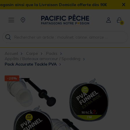
×
ue la Livraison Domicile offerte dès 90€
0
Accueil
Carpe
Packs
Appâts / Bateaux amorceur / Spodding
Pack Accurate Tackle PVA
-28%