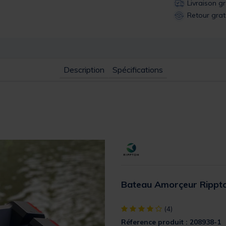
Livraison g
Retour grat
Description
Spécifications
Bateau Amorçeur Rippton
[object Object] out of 5 Custom
(4)
Réference produit : 208938-1