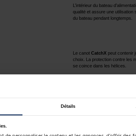
L’intérieur du bateau d’alimenta
qualité et assure une utilisation
du bateau pendant longtemps.
Le canot
CatchX
peut contenir 
choix. La protection contre les
se coince dans les hélices.
Pour faciliter la conduite sur d’a
Détails
vitesse est également disponibl
ies.
 de personnaliser le contenu et les annonces, d'offrir des fo