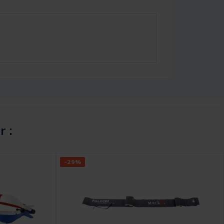
r :
-29%