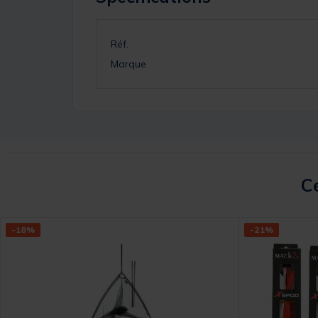
Réf.
Marque
Ce
-18%
-21%