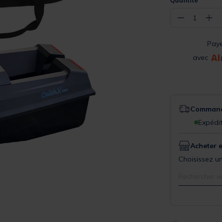
−
+
1
Pay
avec
Commande
Expédit
Acheter 
Choisissez un
Rechercher v