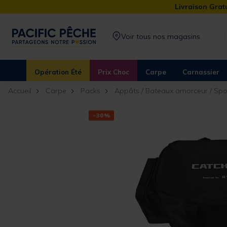
Livraison Gratu
Voir tous nos magasins
Opération Été
Prix Choc
Carpe
Carnassier
Accueil
Carpe
Packs
Appâts / Bateaux amorceur / Sp
-30%