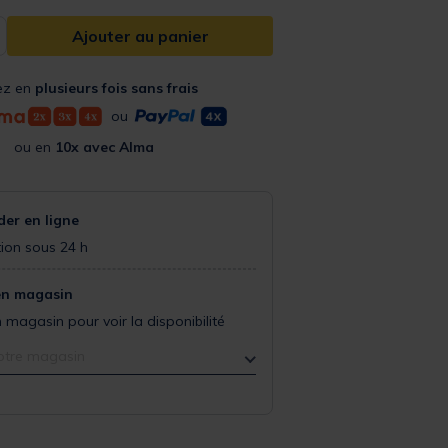
Ajouter au panier
ez en
plusieurs fois sans frais
ou
ou en
10x avec Alma
r en ligne
ion sous 24 h
en magasin
 magasin pour voir la disponibilité
otre magasin