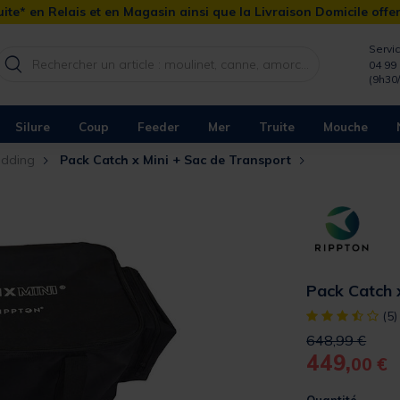
ite* en Relais et en Magasin ainsi que la Livraison Domicile offe
Servic
04 99 
(9h30
Silure
Coup
Feeder
Mer
Truite
Mouche
odding
Pack Catch x Mini + Sac de Transport
Pack Catch 
[object Object]
(5)
Price reduced 
to
648,99 €
449,
00 €
Quantité