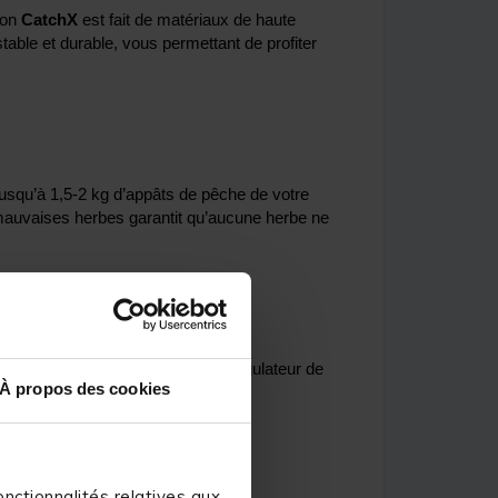
tion
CatchX
est fait de matériaux de haute
 stable et durable, vous permettant de profiter
jusqu’à 1,5-2 kg d’appâts de pêche de votre
 mauvaises herbes garantit qu’aucune herbe ne
utres itinéraires, une fonction de régulateur de
À propos des cookies
e en appuyant sur un bouton.
nctionnalités relatives aux