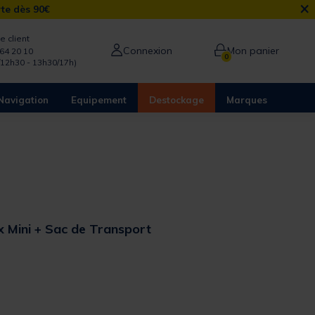
×
rte dès 90€
e client
Connexion
Mon panier
64 20 10
0
/12h30 - 13h30/17h)
Navigation
Equipement
Destockage
Marques
x Mini + Sac de Transport
 out of 5 Customer Rating
from