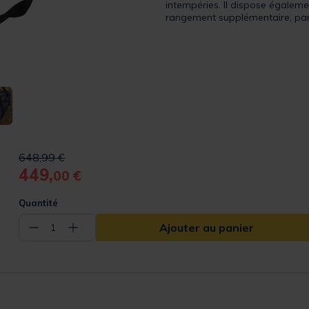
intempéries. Il dispose égalem
rangement supplémentaire, parf
Price reduced from
to
648,99 €
449,
00 €
Quantité
Ajouter au panier
−
+
1