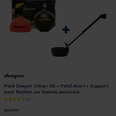
Pack Deeper Chirp+ 3D + Petzl Aria I + Support
pour fixation sur bateau amorceur
[object Object] out of 5 Customer Rating
(1)
Quantité