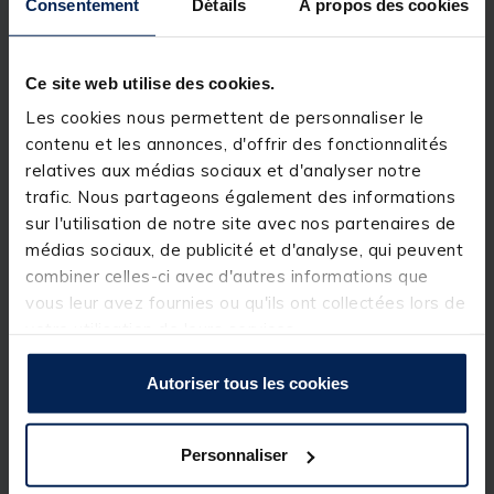
Consentement
Détails
À propos des cookies
Ce site web utilise des cookies.
Excellente séparation des cibles
Les cookies nous permettent de personnaliser le
contenu et les annonces, d'offrir des fonctionnalités
relatives aux médias sociaux et d'analyser notre
Avec une séparation ultra-précise des cibles de
trafic. Nous partageons également des informations
1 cm, CHIRP+ 3 vous permet de distinguer les
sur l'utilisation de notre site avec nos partenaires de
plus petits poissons des structures ou des
nuages d'appâts. Parfait pour repérer les cibles
médias sociaux, de publicité et d'analyse, qui peuvent
et maximiser l'efficacité de vos prises.
combiner celles-ci avec d'autres informations que
vous leur avez fournies ou qu'ils ont collectées lors de
votre utilisation de leurs services.
Technologie CHIRP à 3 faisceaux
Autoriser tous les cookies
Personnaliser
CHIRP+ 3 propose trois fréquences de faisceau,
ce qui vous permet d'adapter votre stratégie de