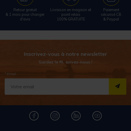
Retour gratuit
Livraison en magasin et
Paiement
& 1 mois pour changer
point relais
sécurisé CB
d'avis
100% GRATUITE
& Paypal
Inscrivez-vous à notre newsletter
Gardez le fil, suivez-nous !
* Email
S''I