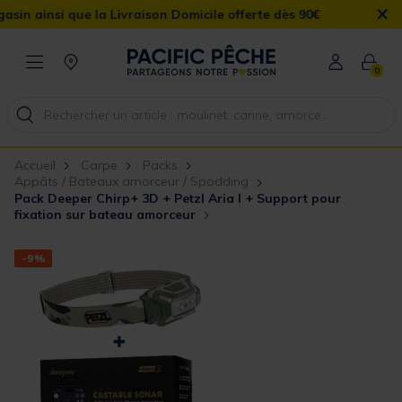
×
 que la Livraison Domicile offerte dès 90€
0
Accueil
Carpe
Packs
Appâts / Bateaux amorceur / Spodding
Pack Deeper Chirp+ 3D + Petzl Aria I + Support pour
fixation sur bateau amorceur
-9%