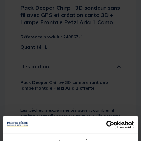
Pack Deeper Chirp+ 3D sondeur sans
fil avec GPS et création carto 3D +
Lampe Frontale Petzl Aria 1 Camo
Réference produit : 249867-1
Quantité: 1
Description
Pack Deeper Chirp+ 3D comprenant une
lampe frontale Petzl Aria 1 offerte.
Les pêcheurs expérimentés savent combien il
est importantd'apprendre tout ce qu'ils peuvent
sur leur lac préféré. C'est là que la bathymétrie
personnelle en 3D entre en jeu. Apprenez plus
rapidement à connaître la structure du fond, la
profondeur, les reliefs et les pentes.