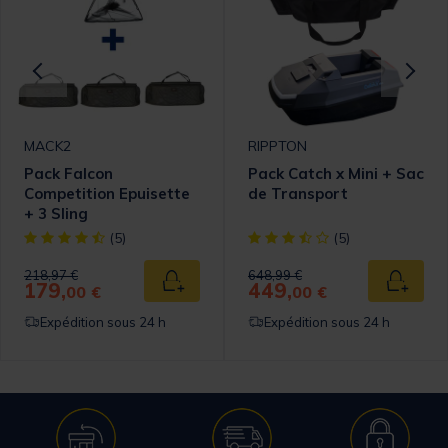
MACK2
RIPPTON
Pack Falcon
Pack Catch x Mini + Sac
Competition Epuisette
de Transport
+ 3 Sling
omer Rating
[object Object] out of 5 Customer Rating
[object Object] out of 5 Cust
(5)
(5)
Price reduced from
to
Price reduced from
to
218,97 €
648,99 €
179,
449,
 au panier
Ajouter au panier
Ajouter
00 €
00 €
Expédition sous 24 h
Expédition sous 24 h