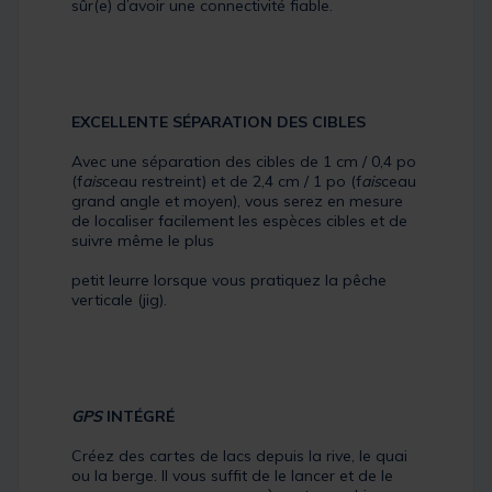
sûr(e) d’avoir une connectivité fiable.
EXCELLENTE SÉPARATION DES CIBLES
Avec une séparation des cibles de 1 cm / 0,4 po
(f
ais
ceau restreint) et de 2,4 cm / 1 po (f
ais
ceau
grand angle et moyen), vous serez en mesure
de localiser facilement les espèces cibles et de
suivre même le plus
petit leurre lorsque vous pratiquez la pêche
verticale (jig).
GPS
INTÉGRÉ
Créez des cartes de lacs depuis la rive, le quai
ou la berge. Il vous suffit de le lancer et de le