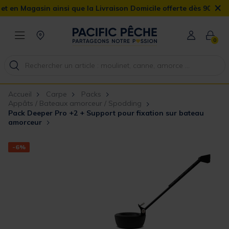
×
agasin ainsi que la Livraison Domicile offerte dès 90€
0
Accueil
Carpe
Packs
Appâts / Bateaux amorceur / Spodding
Pack Deeper Pro +2 + Support pour fixation sur bateau
amorceur
-6%