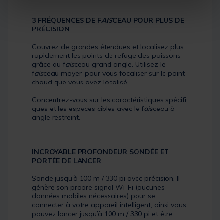
3 FRÉQUENCES DE F
AIS
CEAU POUR PLUS DE
PRÉCISION
Couvrez de grandes étendues et localisez plus
rapidement les points de refuge des poissons
grâce au f
ais
ceau grand angle. Utilisez le
f
ais
ceau moyen pour vous focaliser sur le point
chaud que vous avez localisé.
Concentrez-vous sur les caractéristiques spécifi
ques et les espèces cibles avec le f
ais
ceau à
angle restreint.
INCROYABLE PROFONDEUR SONDÉE ET
PORTÉE DE LANCER
Sonde jusqu’à 100 m / 330 pi avec précision. Il
génère son propre signal Wi-Fi (aucunes
données mobiles nécessaires) pour se
connecter à votre appareil intelligent, ainsi vous
pouvez lancer jusqu’à 100 m / 330 pi et être