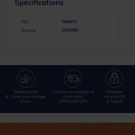
Spécifications
Réf.
P60470
Marque
DEEPER
Retour gratuit
Livraison en magasin et
Paiement
& 1 mois pour changer
point relais
sécurisé CB
d'avis
100% GRATUITE
& Paypal