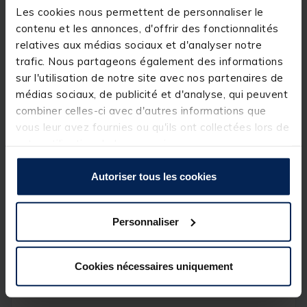
Les cookies nous permettent de personnaliser le
DEEPER PRO+ V2, sondeur sans fil
contenu et les annonces, d'offrir des fonctionnalités
avec GPS génération 2
relatives aux médias sociaux et d'analyser notre
[object Object] out of 5 Customer Rating
(1)
trafic. Nous partageons également des informations
sur l'utilisation de notre site avec nos partenaires de
Réference produit : 158591-1
médias sociaux, de publicité et d'analyse, qui peuvent
Quantité: 1
combiner celles-ci avec d'autres informations que
vous leur avez fournies ou qu'ils ont collectées lors de
Description
votre utilisation de leurs services.
Emportez le Deeper PRO+ 2 avec vous, quelle
Autoriser tous les cookies
que soit la s
ais
on ou le type de pêche. Ce
gadget de pêche léger et portable offre une
portée et une profondeur de sondages
Personnaliser
exceptionnelles. Obtenez des données précises
en temps réel sur votre écran avec l’application
Fish Deeper™. Planifiez, enregistrez et analysez
vos sorties de pêche, et créez vos propres
Cookies nécessaires uniquement
cartes bathymétriques. Accédez à vos données
depuis n’importe quel appareil.