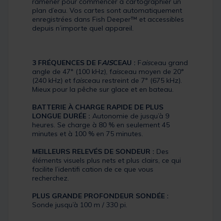
ramener pour commencer à cartographier un
plan d’eau. Vos cartes sont automatiquement
enregistrées dans Fish Deeper™ et accessibles
depuis n’importe quel appareil.
3 FRÉQUENCES DE F
AIS
CEAU :
F
ais
ceau grand
angle de 47° (100 kHz), f
ais
ceau moyen de 20°
(240 kHz) et f
ais
ceau restreint de 7° (675 kHz).
Mieux pour la pêche sur glace et en bateau.
BATTERIE À CHARGE RAPIDE DE PLUS
LONGUE DURÉE :
Autonomie de jusqu’à 9
heures. Se charge à 80 % en seulement 45
minutes et à 100 % en 75 minutes.
MEILLEURS RELEVÉS DE SONDEUR :
Des
éléments visuels plus nets et plus clairs, ce qui
facilite l’identifi cation de ce que vous
recherchez.
PLUS GRANDE PROFONDEUR SONDÉE :
Sonde jusqu’à 100 m / 330 pi.