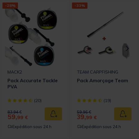
-28%
-33%
MACK2
TEAM CARPFISHING
Pack Accurate Tackle
Pack Amorçage Team
PVA
omer Rating
[object Object] out of 5 Customer Rating
[object Object] out of 5 Cust
(20)
(19)
Price reduced from
to
Price reduced from
to
83,94 €
59,96 €
59,
39,
 au panier
Ajouter au panier
Ajouter
99 €
99 €
Expédition sous 24 h
Expédition sous 24 h