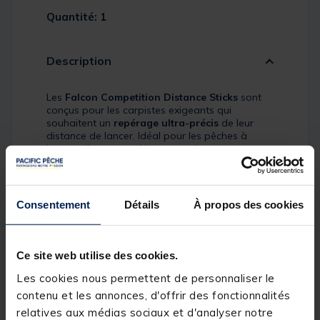
Quantité: 1
Description
Les
Falcon Competition Distance Sticks
sont
conçus pour les carpistes exigeants qui
souhaitent un
repérage ultra-précis
de leur
distance de lancer. Idéal pour les pêches à
longue distance, ce kit permet de mesurer
facilement la longueur de ligne à sortir pour un
positionnement identique à chaque lancer.
Consentement
Détails
À propos des cookies
Grâce à ses
deux piques solides
, une
corde de
mesure
avec anneau et
un étui de transport
, il
devient un outil indispensable pour optimiser
Ce site web utilise des cookies.
vos amorçages et atteindre vos spots à la
perfection.
Les cookies nous permettent de personnaliser le
contenu et les annonces, d'offrir des fonctionnalités
relatives aux médias sociaux et d'analyser notre