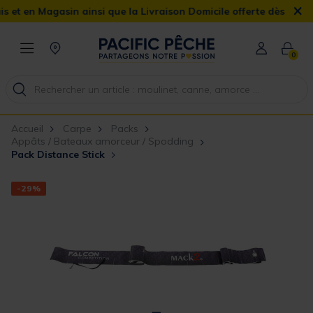
×
n Magasin ainsi que la Livraison Domicile offerte dès 90€
0
Accueil
Carpe
Packs
Appâts / Bateaux amorceur / Spodding
Pack Distance Stick
-29%