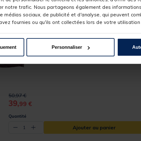
r notre trafic. Nous partageons également des informations s
e médias sociaux, de publicité et d'analyse, qui peuvent comb
Gant de lancer
pour droitiers 
vez fournies ou qu'ils ont collectées lors de votre utilisation
quement
Personnaliser
Aut
Price reduced from
to
50,97 €
39,
99 €
Quantité
Ajouter au panier
−
+
1