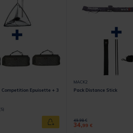
MACK2
 Competition Epuisette + 3
Pack Distance Stick
t] out of 5 Customer Rating
(5)
 from
Price reduced from
to
49,98 €
34,
Ajouter au panier
99 €