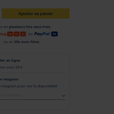
Ajouter au panier
ez en
plusieurs fois sans frais
ou
ou en
10x avec Alma
r en ligne
ion sous 24 h
en magasin
 magasin pour voir la disponibilité
otre magasin