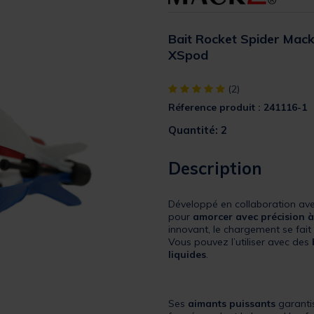
Bait Rocket Spider Mack
XSpod
[object Object] out of 5 Custom
(2)
Réference produit : 241116-1
Quantité: 2
Description
Développé en collaboration av
pour
amorcer avec précision 
innovant, le chargement se fait
Vous pouvez l’utiliser avec des
liquides
.
Ses
aimants puissants
garantis