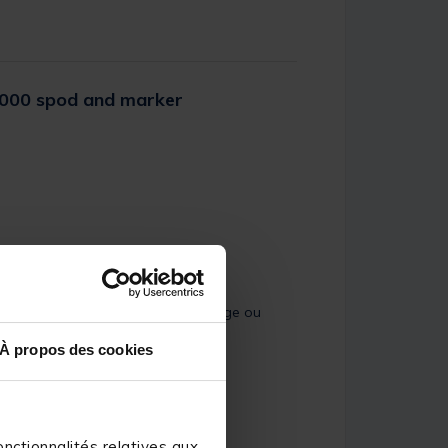
5000 spod and marker
er Rating
isé lors de chaque séance d'amorçage ou
À propos des cookies
nctionnalités relatives aux