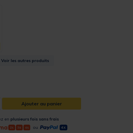
Voir les autres produits
from
Ajouter au panier
ez en
plusieurs fois sans frais
ou