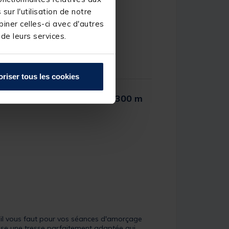
ur l'utilisation de notre
iner celles-ci avec d'autres
 de leurs services.
oriser tous les cookies
marker braid xlr 0.16 mm 300 m
er Rating
u'il vous faut pour vos séances d'amorçage
e une tresse parfaitement adaptée qui