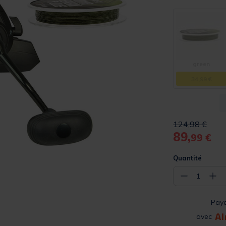
green
34,99 €
Price reduced 
to
124,98 €
89,
99 €
Quantité
−
+
1
Pay
avec