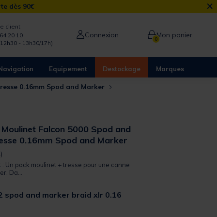
×
rte dès 90€
e client
Connexion
Mon panier
64 20 10
0
/12h30 - 13h30/17h)
Navigation
Equipement
Destockage
Marques
Tresse 0.16mm Spod and Marker
Moulinet Falcon 5000 Spod and
resse 0.16mm Spod and Marker
 out of 5 Customer Rating
)
t : Un pack moulinet + tresse pour une canne
r. Da...
 spod and marker braid xlr 0.16