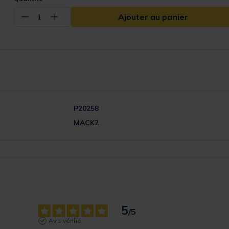
Ajouter au panier
−
+
1
P20258
MACK2
5
/
5
Avis vérifié