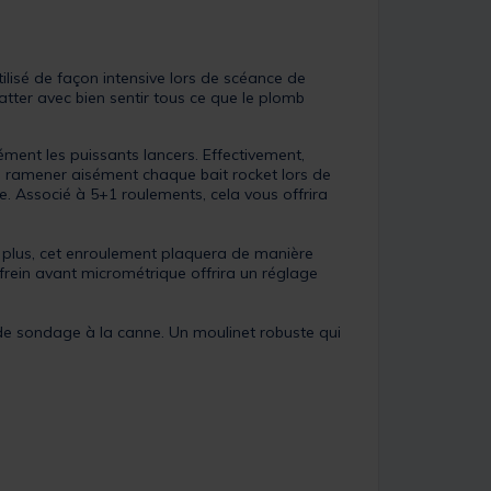
lisé de façon intensive lors de scéance de
atter avec bien sentir tous ce que le plomb
sément les puissants lancers. Effectivement,
e ramener aisément chaque bait rocket lors de
. Associé à 5+1 roulements, cela vous offrira
e plus, cet enroulement plaquera de manière
 frein avant micrométrique offrira un réglage
e sondage à la canne. Un moulinet robuste qui