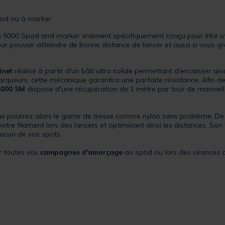
pod ou à marker.
 5000 Spod and marker vraiment spécifiquement conçu pour être uti
r pouvoir atteindre de bonne distance de lancer et aussi si vous gr
inet
réalisé à partir d'un bâti ultra solide permettant d'encaisser ai
arqueurs, cette mécanique garantira une parfaite résistance. Afin d
5000 SM
dispose d'une récupération de 1 mètre par tour de manivelle
us pourrez alors le garnir de tresse comme nylon sans problème. D
votre filament lors des lancers et optimisant ainsi les distances. Son
hacun de vos spots.
r toutes vos
campagnes d'amorçage
au spod ou lors des séances d