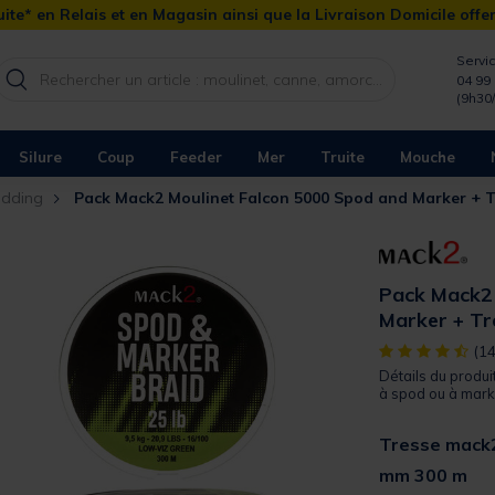
ite* en Relais et en Magasin ainsi que la Livraison Domicile offe
Servic
04 99 
(9h30
Silure
Coup
Feeder
Mer
Truite
Mouche
odding
Pack Mack2 Moulinet Falcon 5000 Spod and Marker + 
Pack Mack2 
Marker + T
[object Object]
(14
Détails du produi
à spod ou à marke
Tresse mack2
mm 300 m