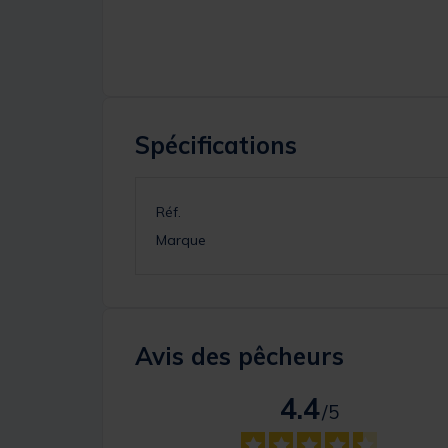
Spécifications
Réf.
Marque
Avis des pêcheurs
4.4
/
5