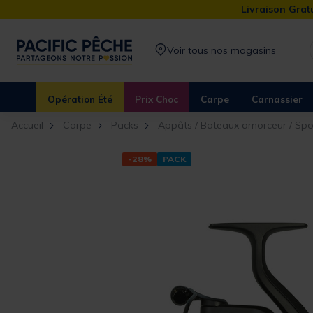
Livraison Gratu
Voir tous nos magasins
Opération Été
Prix Choc
Carpe
Carnassier
Accueil
Carpe
Packs
Appâts / Bateaux amorceur / Sp
-28%
PACK