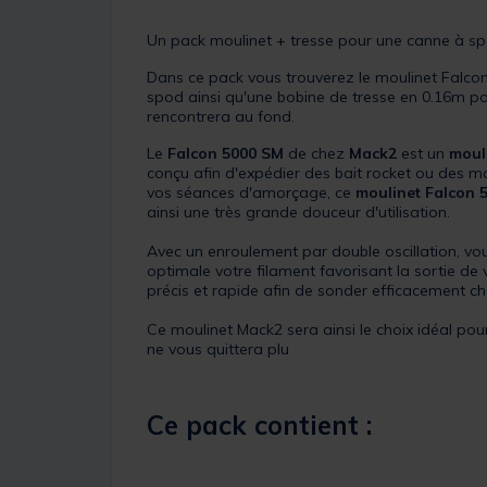
Un pack moulinet + tresse pour une canne à s
Dans ce pack vous trouverez le moulinet Falcon
spod ainsi qu'une bobine de tresse en 0.16m pou
rencontrera au fond.
Le
Falcon 5000 SM
de chez
Mack2
est un
moul
conçu afin d'expédier des bait rocket ou des m
vos séances d'amorçage, ce
moulinet Falcon 
ainsi une très grande douceur d'utilisation.
Avec un enroulement par double oscillation, vo
optimale votre filament favorisant la sortie de 
précis et rapide afin de sonder efficacement c
Ce moulinet Mack2 sera ainsi le choix idéal pou
ne vous quittera plu
Ce pack contient :