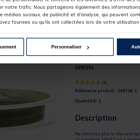
r notre trafic. Nous partageons également des informations s
e médias sociaux, de publicité et d'analyse, qui peuvent comb
vez fournies ou qu'ils ont collectées lors de votre utilisation
quement
Personnaliser
Aut
Tresse mack2 spod and 
GREEN
[object Object] out of 5 Custom
(4)
Réference produit : 149736-1
Quantité: 1
Description
Ne cherchez plus le filament q
ou sondage. Mack2 vous propos