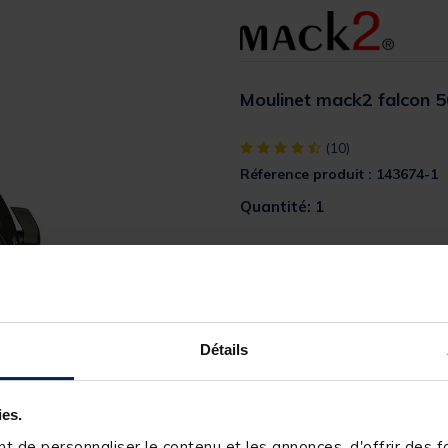
Moulinet mack2 falcon 
[object Object] out of 5 Custom
(10)
Réference produit : 143674-1
Quantité: 1
Description
Moulinet conçu afin d'être util
sondage.
Détails
ies.
 de personnaliser le contenu et les annonces, d'offrir des fo