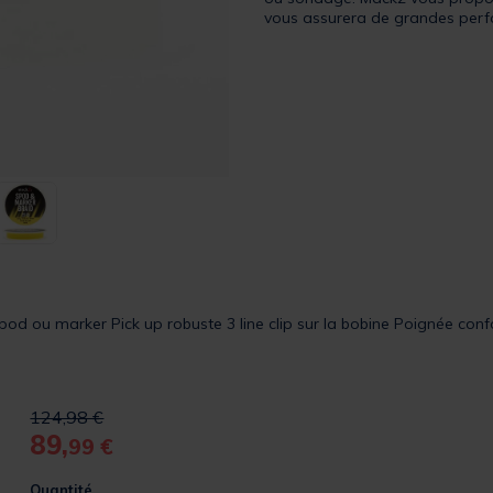
vous assurera de grandes per
spod ou marker Pick up robuste 3 line clip sur la bobine Poignée conf
Price reduced from
to
124,98 €
89,
99 €
Quantité