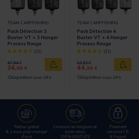
TEAM CARPFISHING
TEAM CARPFISHING
Pack Détection 3
Pack Détection 4
Buster VT + 3 Hanger
Buster VT + 4 Hanger
Process Rouge
Process Rouge
omer Rating
[object Object] out of 5 Customer Rating
[object Object] out of 5 Cust
(21)
(21)
Price reduced from
to
Price reduced from
to
47,94 €
63,92 €
34,
44,
 au panier
Ajouter au panier
Ajouter
99 €
99 €
Expédition sous 24 h
Expédition sous 24 h
Retour gratuit
Livraison en magasin et
Paiement
& 1 mois pour changer
point relais
sécurisé CB
d'avis
100% GRATUITE
& Paypal