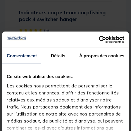
Indicateurs carpe team carpfishing
pack 4 switcher hanger
[object Object] out of 5 Customer Rating
(5)
Réference produit : 143241-1
Quantité: 1
Consentement
Détails
À propos des cookies
Description
Ce site web utilise des cookies.
Ensemble de 4 hangers vous permettant de
Les cookies nous permettent de personnaliser le
détecter chaque mouvement de votre ligne
facilement.
contenu et les annonces, d'offrir des fonctionnalités
relatives aux médias sociaux et d'analyser notre
trafic. Nous partageons également des informations
sur l'utilisation de notre site avec nos partenaires de
médias sociaux, de publicité et d'analyse, qui peuvent
combiner celles-ci avec d'autres informations que