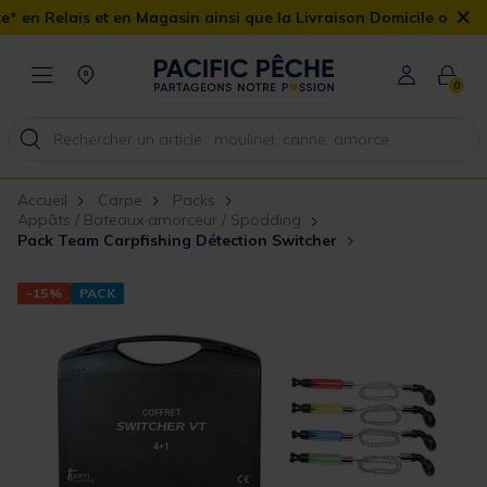
×
 en Magasin ainsi que la Livraison Domicile offerte dès 90€
0
Accueil
Carpe
Packs
Appâts / Bateaux amorceur / Spodding
Pack Team Carpfishing Détection Switcher
-15%
PACK