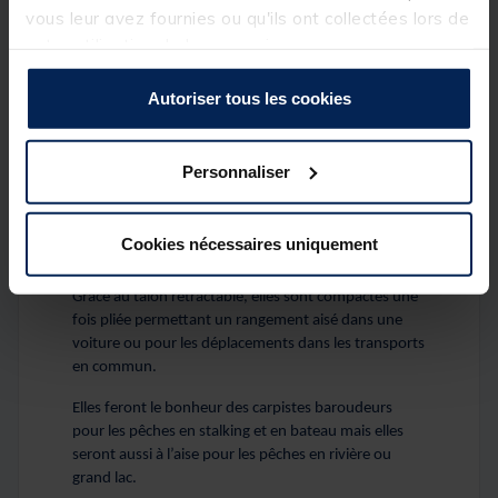
vous leur avez fournies ou qu'ils ont collectées lors de
votre utilisation de leurs services.
Autoriser tous les cookies
Personnaliser
Avec leur blank en carbone TORAY hyper solide, les
cannes NOMAD XTR offrent un rapport qualité / prix
Cookies nécessaires uniquement
imbattable !
Grâce au talon rétractable, elles sont compactes une
fois pliée permettant un rangement aisé dans une
voiture ou pour les déplacements dans les transports
en commun.
Elles feront le bonheur des carpistes baroudeurs
pour les pêches en stalking et en bateau mais elles
seront aussi à l’aise pour les pêches en rivière ou
grand lac.