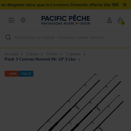
×
asin ainsi que la Livraison Domicile offerte dès 90€
0
Accueil
Carpe
Packs
Cannes
Pack 3 Cannes Nomad Xtr 10' 3 Lbs
-18%
PACK