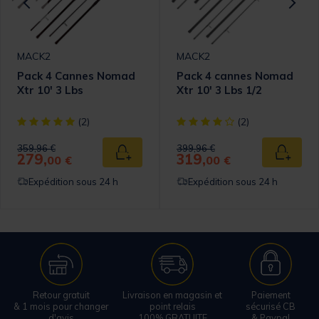
MACK2
MACK2
Pack 4 Cannes Nomad
Pack 4 cannes Nomad
Xtr 10' 3 Lbs
Xtr 10' 3 Lbs 1/2
omer Rating
[object Object] out of 5 Customer Rating
[object Object] out of 5 Cust
(2)
(2)
Price reduced from
to
Price reduced from
to
359,96 €
399,96 €
279,
319,
 au panier
Ajouter au panier
Ajouter
00 €
00 €
Expédition sous 24 h
Expédition sous 24 h
Retour gratuit
Livraison en magasin et
Paiement
& 1 mois pour changer
point relais
sécurisé CB
d'avis
100% GRATUITE
& Paypal