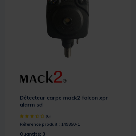
Détecteur carpe mack2 falcon xpr
alarm sd
[object Object] out of 5 Customer Rating
(6)
Réference produit : 149850-1
Quantité: 3