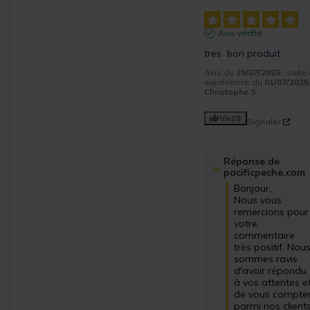
Avis vérifié
tres  bon produit
Avis du
29/07/2025
, suite
expérience du
01/07/2025
Christophe S.
Utile
(0)
Signaler
Réponse de
pacificpeche.com
Bonjour,

Nous vous 
remercions pour 
votre 
commentaire 
très positif. Nous
sommes ravis 
d'avoir répondu 
à vos attentes et
de vous compter
parmi nos clients.