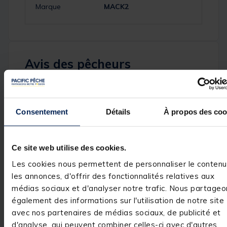
Marque
MACK2
Avis des pêcheurs
4.1
/
5
Avis vérifié
Consentement
Détails
À propos des coo
produit très bien bon r
qualité prix je suis très 
Avis du
07/01/2026
, suite
Basé sur
13
avis soumis à un
expérience du
06/12/2025
Ce site web utilise des cookies.
contrôle
Christian A.
Voir tous les avis sur ce site
Les cookies nous permettent de personnaliser le contenu
Utile
(1)
Signaler
les annonces, d'offrir des fonctionnalités relatives aux
5
étoiles
7
médias sociaux et d'analyser notre trafic. Nous partageo
4
étoiles
4
également des informations sur l'utilisation de notre site
Réponse de
3
étoiles
0
pacificpeche.com
avec nos partenaires de médias sociaux, de publicité et
2
étoiles
0
Bonjour,

d'analyse, qui peuvent combiner celles-ci avec d'autres