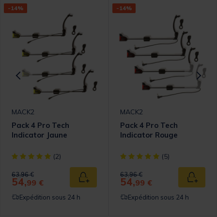
-14%
-14%
MACK2
MACK2
Pack 4 Pro Tech
Pack 4 Pro Tech
Indicator Jaune
Indicator Rouge
omer Rating
[object Object] out of 5 Customer Rating
[object Object] out of 5 Cust
(2)
(5)
Price reduced from
to
Price reduced from
to
63,96 €
63,96 €
54,
54,
 au panier
Ajouter au panier
Ajouter
99 €
99 €
Expédition sous 24 h
Expédition sous 24 h