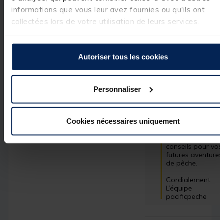
1
étoile
2
informations que vous leur avez fournies ou qu'ils ont
Merci beaucoup 
collectées lors de votre utilisation de leurs services.
pour votre retour
positif ! Nous 
sommes ravis 
d'apprendre que
vous êtes 
Autoriser tous les cookies
satisfait de votre
achat et que 
notre rapport 
qualité-prix vous
Personnaliser
convient. 
N'hésitez pas à 
revenir vers nous
Cookies nécessaires uniquement
si vous avez des 
questions ou 
besoin de 
conseils pour vos
futures aventures
de pêche.

Cordialement.

L’équipe 
pacificpeche