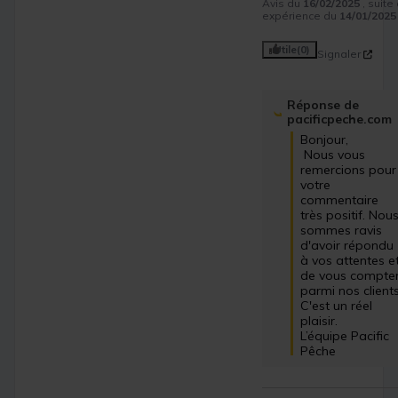
Avis du
16/02/2025
, suite
expérience du
14/01/2025
Utile
(0)
Signaler
Réponse de
pacificpeche.com
Bonjour,

 Nous vous 
remercions pour 
votre 
commentaire 
très positif. Nous
sommes ravis 
d'avoir répondu 
à vos attentes et
de vous compter
parmi nos clients.
C'est un réel 
plaisir.

L’équipe Pacific 
Pêche