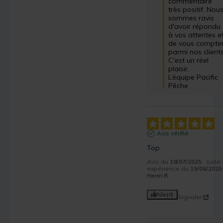
commentaire 
très positif. Nous
sommes ravis 
d'avoir répondu 
à vos attentes et
de vous compter
parmi nos clients.
C'est un réel 
plaisir.

L’équipe Pacific 
Pêche
Avis vérifié
Top
Avis du
18/07/2025
, suite
expérience du
19/06/2025
Henri R.
Utile
(0)
Signaler