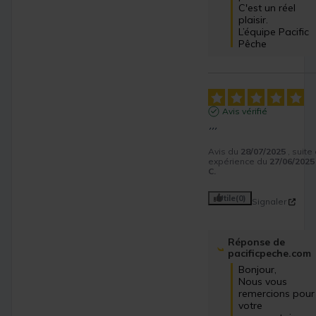
C'est un réel 
plaisir.

L’équipe Pacific 
Pêche
Avis vérifié
´´´
Avis du
28/07/2025
, suite
expérience du
27/06/2025
C.
Utile
(0)
Signaler
Réponse de
pacificpeche.com
Bonjour,

Nous vous 
remercions pour 
votre 