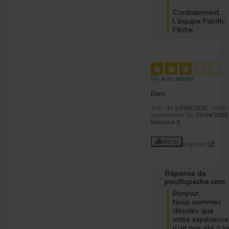
Cordialement,

L'équipe Pacific 
Pêche.
Avis vérifié
Bien
Avis du
17/05/2025
, suite
expérience du
15/04/2025
Maurice S.
Utile
(1)
Signaler
Réponse de
pacificpeche.com
Bonjour,

Nous sommes 
désolés que 
votre expérience 
n’ait pas été à la