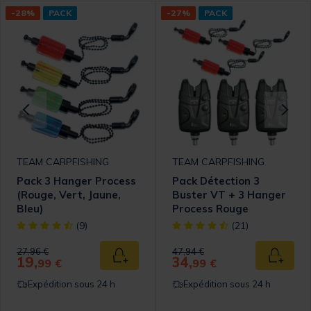
-28%
PACK
-27%
PACK
TEAM CARPFISHING
TEAM CARPFISHING
Pack 3 Hanger Process
Pack Détection 3
(Rouge, Vert, Jaune,
Buster VT + 3 Hanger
Bleu)
Process Rouge
omer Rating
[object Object] out of 5 Customer Rating
[object Object] out of 5 Cust
(9)
(21)
Price reduced from
to
Price reduced from
to
27,96 €
47,94 €
19,
34,
 au panier
Ajouter au panier
Ajouter
99 €
99 €
Expédition sous 24 h
Expédition sous 24 h