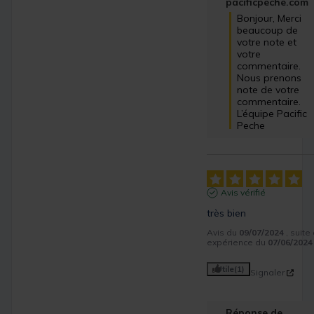
pacificpeche.com
Bonjour, Merci 
beaucoup de 
votre note et 
votre 
commentaire. 
Nous prenons 
note de votre 
commentaire. 
L’équipe Pacific 
Peche
Avis vérifié
très bien
Avis du
09/07/2024
, suite
expérience du
07/06/2024
Utile
(1)
Signaler
Réponse de