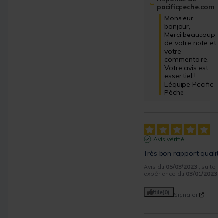
pacificpeche.com
Monsieur 
bonjour,

Merci beaucoup 
de votre note et 
votre 
commentaire. 
Votre avis est 
essentiel !

L’équipe Pacific 
Pêche
Avis vérifié
Très bon rapport qualit
Avis du
05/03/2023
, suite
expérience du
03/01/2023
Utile
(0)
Signaler