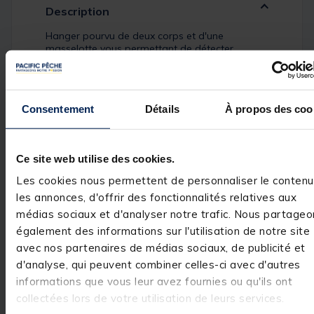
Description
Hanger pourvu de deux corps et d'une
masselotte vous permettant de détecter
facilement chaque mouvement de votre ligne et
s'adaptant à chaque situation.
Consentement
Détails
À propos des coo
Spécifications
Ce site web utilise des cookies.
Les cookies nous permettent de personnaliser le contenu
les annonces, d'offrir des fonctionnalités relatives aux
Réf.
P20296
médias sociaux et d'analyser notre trafic. Nous partageo
Marque
TEAM CARPFISHING
également des informations sur l'utilisation de notre site
avec nos partenaires de médias sociaux, de publicité et
d'analyse, qui peuvent combiner celles-ci avec d'autres
informations que vous leur avez fournies ou qu'ils ont
collectées lors de votre utilisation de leurs services.
Avis des pêcheurs