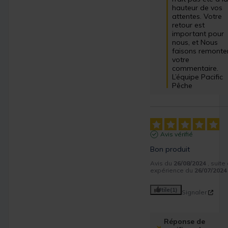
hauteur de vos 
attentes. Votre 
retour est 
important pour 
nous, et Nous 
faisons remonter
votre 
commentaire. 

L’équipe Pacific 
Pêche
Avis vérifié
Bon produit
Avis du
26/08/2024
, suite
expérience du
26/07/2024
Utile
(1)
Signaler
Réponse de