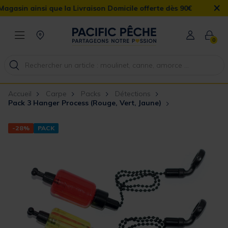
×
si que la Livraison Domicile offerte dès 90€
0
Accueil
Carpe
Packs
Détections
Pack 3 Hanger Process (Rouge, Vert, Jaune)
-28%
PACK