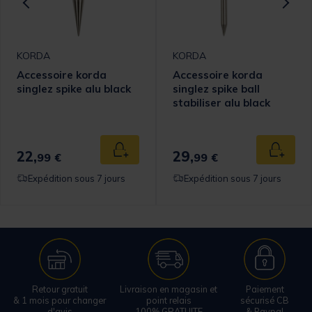
KORDA
KORDA
Accessoire korda
Accessoire korda
singlez spike alu black
singlez spike ball
stabiliser alu black
22,
29,
 au panier
Ajouter au panier
Ajouter
99 €
99 €
Expédition sous 7 jours
Expédition sous 7 jours
Retour gratuit
Livraison en magasin et
Paiement
& 1 mois pour changer
point relais
sécurisé CB
d'avis
100% GRATUITE
& Paypal