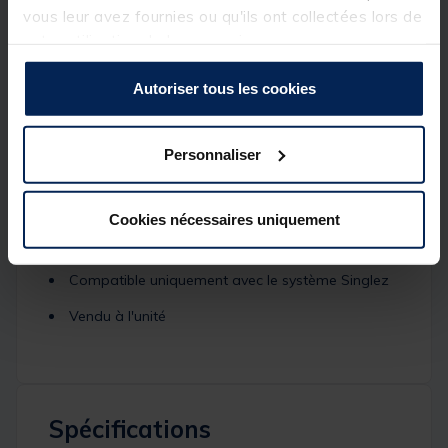
vous leur avez fournies ou qu'ils ont collectées lors de
Très pratique, cette gamme
Singlez Korda
est
votre utilisation de leurs services.
l'aboutissement d'un long développement offrant
ainsi une gamme complète et répondant à de
nombreux besoins.
Autoriser tous les cookies
Caractéristiques :
Spike Extension (permet de rallonger la pointe qui
Personnaliser
rentre dans le sol)
Réalisation en aluminium
Cookies nécessaires uniquement
Coloris noir
Compatible uniquement avec le système Singlez
Vendu à l'unité
Spécifications