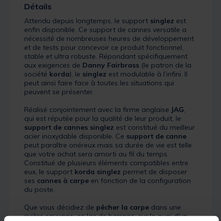
Détails
Attendu depuis longtemps, le support
singlez
est
enfin disponible. Ce support de cannes versatile a
nécessité de nombreuses heures de développement
et de tests pour concevoir ce produit fonctionnel,
stable et ultra robuste. Répondant spécifiquement
aux exigences de
Danny Fairbrass
(le patron de la
société
korda
), le
singlez
est modulable à l’infini. Il
peut ainsi faire face à toutes les situations qui
peuvent se présenter.
Réalisé conjointement avec la firme anglaise
JAG
,
qui est réputée pour la qualité de leur produit, le
support de cannes singlez
est constitué du meilleur
acier inoxydable disponible. Ce
support de canne
peut paraître onéreux mais sa durée de vie est telle
que votre achat sera amorti au fil du temps.
Constitué de plusieurs éléments compatibles entre
eux, le support
korda singlez
permet de disposer
ses
cannes à carpe
en fonction de la configuration
du poste.
Que vous décidiez de
pêcher la carpe
dans une
rivière sauvage, en lac de barrage, sur le quai d'un