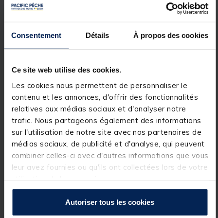
canal ou depuis un ponton sur un étang privé, ce
support de canne
est à l'aise partout. Chaque
élément du
singlez
est achetable séparément. De ce
fait, vous pouvez confectionner vous-même le
Consentement
Détails
À propos des cookies
support qui vous correspond.
Enfin, le
support de cannes korda singlez
est
entièrement fabriqué en Angleterre par la société
JAG.
Ce site web utilise des cookies.
Les
barres korda singlez upright
se fixent sur le
Les cookies nous permettent de personnaliser le
singlez rod buzz bar
(vendu séparément).
contenu et les annonces, d'offrir des fonctionnalités
Servant à régler la hauteur des cannes, ces tiges en
relatives aux médias sociaux et d'analyser notre
acier inoxydable sont munies d'un système de
verrouillage type quart de tour qui maintient
trafic. Nous partageons également des informations
fermement les cannes dans la position choisie.
sur l'utilisation de notre site avec nos partenaires de
Afin de répondre aux exigences et aux contraintes
médias sociaux, de publicité et d'analyse, qui peuvent
de chacun, les
singlez upright
de
korda
sont
déclinées dans trois longueurs différentes qu'il est
combiner celles-ci avec d'autres informations que vous
possible d'acheter séparément.
leur avez fournies ou qu'ils ont collectées lors de votre
utilisation de leurs services.
Version 3.5" : 8,9 cm
Autoriser tous les cookies
Caractéristiques: