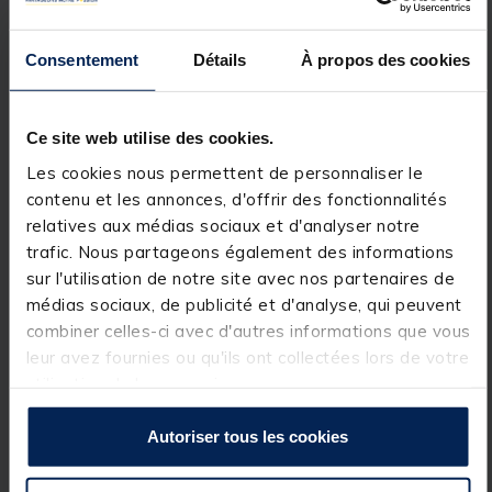
canal ou depuis un ponton sur un étang privé, ce
support de canne
est à l'aise partout. Chaque
élément du
singlez
est achetable séparément. De ce
Consentement
Détails
À propos des cookies
fait, vous pouvez confectionner vous-même le
support qui vous correspond.
Enfin, le
support de cannes korda singlez
est
entièrement fabriqué en Angleterre par la société
Ce site web utilise des cookies.
JAG.
Les cookies nous permettent de personnaliser le
Les
barres korda singlez upright
se fixent sur le
contenu et les annonces, d'offrir des fonctionnalités
singlez rod buzz bar
(vendu séparément).
relatives aux médias sociaux et d'analyser notre
Servant à régler la hauteur des cannes, ces tiges en
acier inoxydable sont munies d'un système de
trafic. Nous partageons également des informations
verrouillage type quart de tour qui maintient
sur l'utilisation de notre site avec nos partenaires de
fermement les cannes dans la position choisie.
médias sociaux, de publicité et d'analyse, qui peuvent
Afin de répondre aux exigences et aux contraintes
de chacun, les
singlez upright
de
korda
sont
combiner celles-ci avec d'autres informations que vous
déclinées dans trois longueurs différentes qu'il est
leur avez fournies ou qu'ils ont collectées lors de votre
possible d'acheter séparément.
utilisation de leurs services.
Version 6.5" : 15,3 cm
Autoriser tous les cookies
Caractéristiques:
Version 6.5" (15.3 cm)