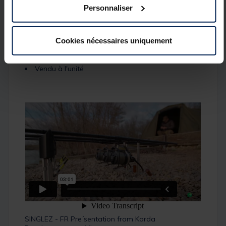
Personnaliser
Réglable en hauteur
Tige en acier inoxydable
Cookies nécessaires uniquement
Système de verrouillage type quart de tour
Vendu à l'unité
SINGLEZ - FR Pre´sentation
from
Korda