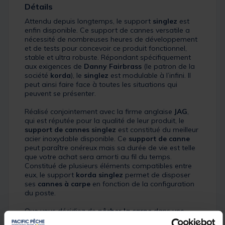
Détails
Attendu depuis longtemps, le support
singlez
est
enfin disponible. Ce support de cannes versatile a
nécessité de nombreuses heures de développement
et de tests pour concevoir ce produit fonctionnel,
stable et ultra robuste. Répondant spécifiquement
aux exigences de
Danny Fairbrass
(le patron de la
société
korda
), le
singlez
est modulable à l’infini. Il
peut ainsi faire face à toutes les situations qui
peuvent se présenter.
Réalisé conjointement avec la firme anglaise
JAG
,
qui est réputée pour la qualité de leur produit, le
support de cannes singlez
est constitué du meilleur
acier inoxydable disponible. Ce
support de canne
peut paraître onéreux mais sa durée de vie est telle
que votre achat sera amorti au fil du temps.
Constitué de plusieurs éléments compatibles entre
eux, le support
korda singlez
permet de disposer
ses
cannes à carpe
en fonction de la configuration
du poste.
Que vous décidiez de
pêcher la carpe
dans une
rivière sauvage, en lac de barrage, sur le quai d'un