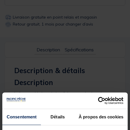
Livraison gratuite en point relais et magasin
Retour gratuit, 1 mois pour changer d’avis
Description
Spécifications
Description & détails
Description
Indispensable lors de la pêche avec des buzzbars
traditionnels. Fabriqué à partir d'une pièce solide en
aluminium anodisé et doté d'une vis moletée
monobloc, il est conçu pour durer tout en étant
esthétique. Conçu principalement pour la gamme
Consentement
Détails
À propos des cookies
20/20, il est également compatible avec d'autres
piques de 16 mm disponibles chez Trakker.