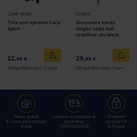
CARP SPIRIT
KORDA
Tete anti ejection Carp
Accessoire korda
Spirit
singlez spike ball
stabiliser alu black
12,
29,
 au panier
Ajouter au panier
Ajouter
99 €
99 €
Expédition sous 12 jours
Expédition sous 7 jours
Retour gratuit
Livraison en magasin et
Paiement
& 1 mois pour changer
point relais
sécurisé CB
d'avis
100% GRATUITE
& Paypal