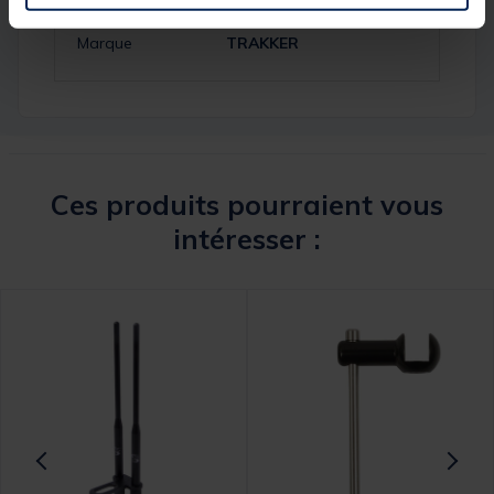
Réf.
244168-1
Marque
TRAKKER
Ces produits pourraient vous
intéresser :