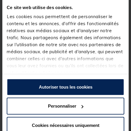
Ce site web utilise des cookies.
Détails
Les cookies nous permettent de personnaliser le
Indispensable lors de la pêche avec un buzzbar
contenu et les annonces, d'offrir des fonctionnalités
traditionnel car elle l’empêche de tourner à la touche
Installez le stabilisateur avant de placer vos piques
relatives aux médias sociaux et d'analyser notre
et verrouillez-le lorsque vous avez fini de les
trafic. Nous partageons également des informations
positionner
sur l'utilisation de notre site avec nos partenaires de
Fabriqué à partir d'une pièce résistante en
aluminium anodisé et doté d'une vis moletée
médias sociaux, de publicité et d'analyse, qui peuvent
monobloc
combiner celles-ci avec d'autres informations que
Compatible avec toutes les piques de 16 mm de
vous leur avez fournies ou qu'ils ont collectées lors de
diamètre de la gamme Trakker
Dimensions: 7.7 (W) cm
votre utilisation de leurs services.
Poids: Environ 71g
Matériau: Aluminium
Autoriser tous les cookies
Personnaliser
Spécifications
Cookies nécessaires uniquement