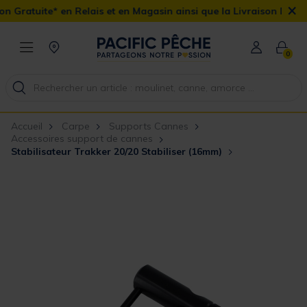
×
n Relais et en Magasin ainsi que la Livraison Domicile offerte dès
0
Accueil
Carpe
Supports Cannes
Accessoires support de cannes
Stabilisateur Trakker 20/20 Stabiliser (16mm)