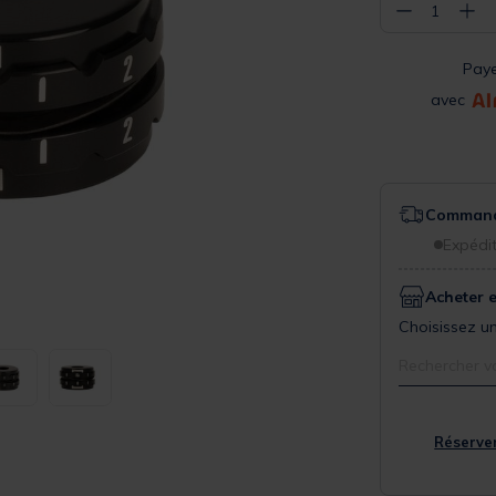
−
+
1
Pay
avec
Commande
Expédit
Acheter 
Choisissez un
Rechercher v
Réserver