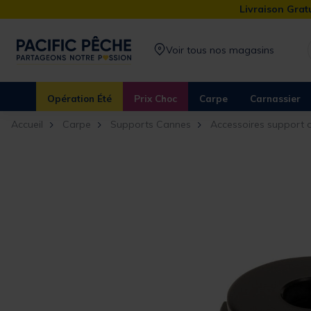
Livraison Gratu
Voir tous nos magasins
Opération Été
Prix Choc
Carpe
Carnassier
Accueil
Carpe
Supports Cannes
Accessoires support 