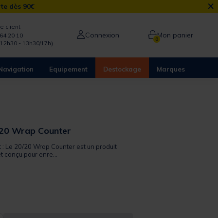
×
rte dès 90€
e client
Connexion
Mon panier
64 20 10
0
/12h30 - 13h30/17h)
Navigation
Equipement
Destockage
Marques
/20 Wrap Counter
t : Le 20/20 Wrap Counter est un produit
et conçu pour enre...