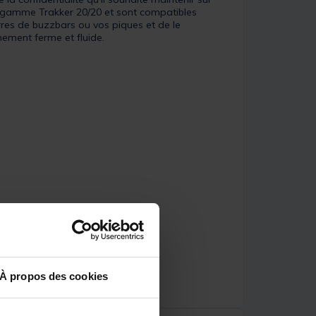
la gamme Trakker 20/20 et sont compatibles
arres de buzzbars ou vos piques et de le
ement ferme et fluide.
À propos des cookies