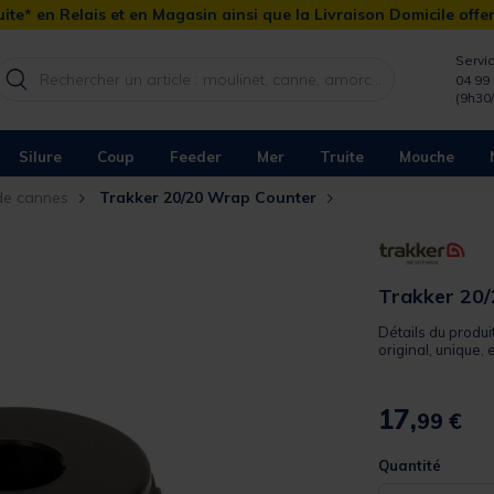
ite* en Relais et en Magasin ainsi que la Livraison Domicile offe
Servic
04 99 
(9h30
Silure
Coup
Feeder
Mer
Truite
Mouche
de cannes
Trakker 20/20 Wrap Counter
Trakker 20
Détails du produi
original, unique, 
17,
99 €
Quantité