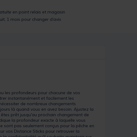
ratuite en point relais et magasin
uit, 1 mois pour changer d’avis
s ou les profondeurs pour chacune de vos
trer instantanément et facilement les
t nécessiter de nombreux changements
ujours là quand vous en avez besoin. Ajustez la
us êtes prêt jusqu'au prochain changement de
ndique la profondeur exacte à laquelle vous
ne sont pas seulement conçus pour la pêche en
ur vos Distance Sticks pour retrouver la
 la confidentialité qu'il souhaite maintenir sur