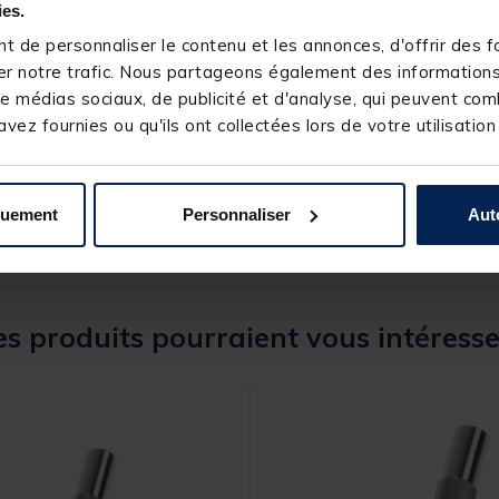
ies.
 de personnaliser le contenu et les annonces, d'offrir des fo
r notre trafic. Nous partageons également des informations s
e médias sociaux, de publicité et d'analyse, qui peuvent comb
244157-1
vez fournies ou qu'ils ont collectées lors de votre utilisation
TRAKKER
quement
Personnaliser
Aut
s produits pourraient vous intéresse