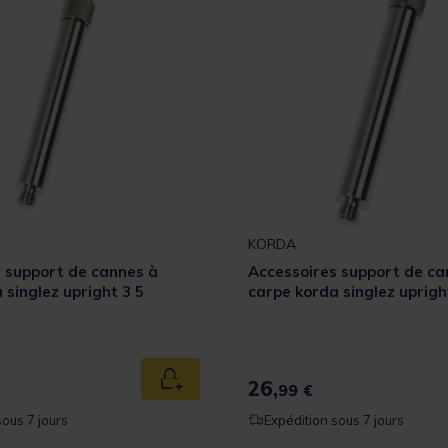
KORDA
 support de cannes à
Accessoires support de ca
 singlez upright 3 5
carpe korda singlez uprigh
26,
Ajouter au panier
99 €
sous 7 jours
Expédition sous 7 jours