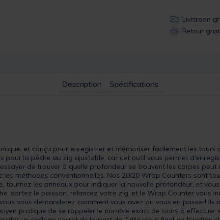
Livraison g
Retour grat
Description
Spécifications
 unique, et conçu pour enregistrer et mémoriser facilement les tour
s pour la pêche au zig ajustable, car cet outil vous permet d'enregis
essayer de trouver à quelle profondeur se trouvent les carpes peu
avec les méthodes conventionnelles. Nos 20/20 Wrap Counters sont to
e, tournez les anneaux pour indiquer la nouvelle profondeur, et vo
e, sortez le poisson, relancez votre zig, et le Wrap Counter vous i
ez, vous vous demanderez comment vous avez pu vous en passer! Ils 
 moyen pratique de se rappeler le nombre exact de tours à effectuer s
iter un codage secret de la part de l'utilisateur final en fonction de