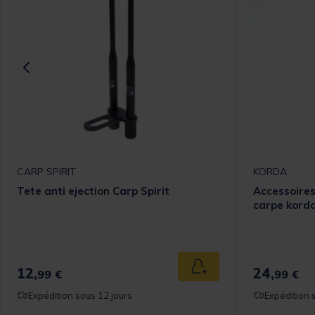
CARP SPIRIT
KORDA
Tete anti ejection Carp Spirit
Accessoires
carpe korda
12,
24,
 au panier
Ajouter au panier
99 €
99 €
Expédition sous 12 jours
Expédition 