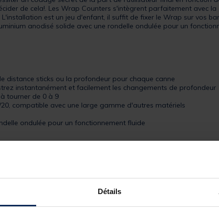
décider de cela!. Les Wrap Counters s'intègrent parfaitement avec 
installation est un jeu d'enfant, il suffit de fixer le Wrap sur vos b
uminium anodisé solide avec une rondelle ondulée pour un fonctionn
de distance sticks ou la profondeur pour chaque canne
gistrez instantanément et facilement les changements de profondeur
à tourner de 0 à 9
20/20, compatible avec une large gamme d'autres matériels
ndelle ondulée pour un fonctionnement fluide
Détails