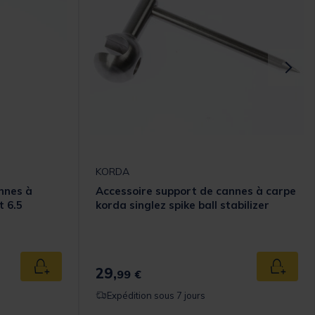
KORDA
nnes à
Accessoire support de cannes à carpe
t 6.5
korda singlez spike ball stabilizer
29,
Ajouter au panier
Ajouter
99 €
Expédition sous 7 jours