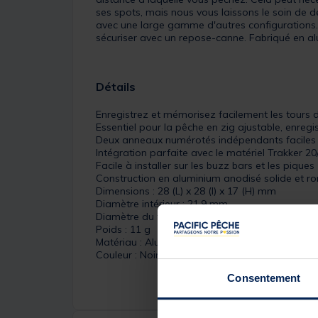
ses spots, mais nous vous laissons le soin de 
avec une large gamme d'autres configurations. L'
sécuriser avec un repose-canne. Fabriqué en al
Détails
Enregistrez et mémorisez facilement les tours 
Essentiel pour la pêche en zig ajustable, enre
Deux anneaux numérotés indépendants faciles 
Intégration parfaite avec le matériel Trakker 
Facile à installer sur les buzz bars et les piques
Construction en aluminium anodisé solide et ro
Dimensions : 28 (L) x 28 (l) x 17 (H) mm
Diamètre intérieur : 21,9 mm
Diamètre du filetage : 10 mm
Poids : 11 g
Matériau : Aluminium
Couleur : Noir
Consentement