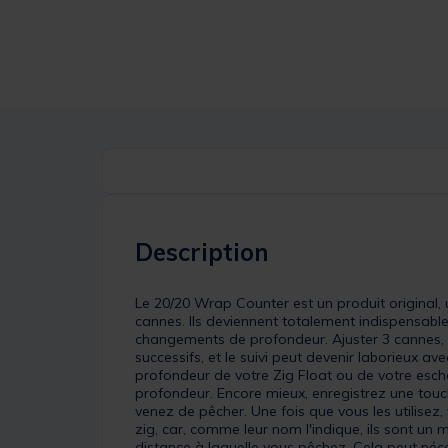
Description
Le 20/20 Wrap Counter est un produit original,
cannes. Ils deviennent totalement indispensable
changements de profondeur. Ajuster 3 cannes, 
successifs, et le suivi peut devenir laborieux 
profondeur de votre Zig Float ou de votre esch
profondeur. Encore mieux, enregistrez une touch
venez de pêcher. Une fois que vous les utilis
zig, car, comme leur nom l'indique, ils sont un
distance à laquelle vous pêchez. Cela peut nécess