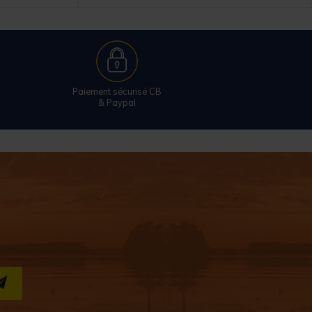
Paiement sécurisé CB
& Paypal
S''INSCRIRE