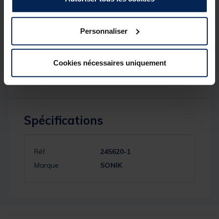
Finition
noir anodisé
de qualité supérieure
(résistance + style)
Personnaliser
Vis de serrage
captive
(anti-perte) pour un
ajustement rapide et fiable
Compatible avec la gamme de bankware
Stanz
Cookies nécessaires uniquement
Spécifications
Réf.
245620-1
Marque
SONIK