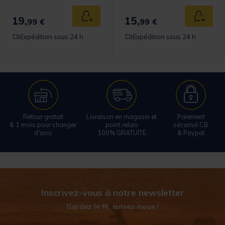
19,
15,
 au panier
Ajouter au panier
Ajouter
99 €
99 €
Expédition sous 24 h
Expédition sous 24 h
Retour gratuit
Livraison en magasin et
Paiement
& 1 mois pour changer
point relais
sécurisé CB
d'avis
100% GRATUITE
& Paypal
Inscrivez-vous à notre newsletter
Gardez le fil, suivez-nous !