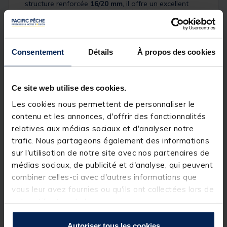
structure renforcée
16/20 mm
, il offre un excellent
compromis entre
solidité
et
légèreté
, tout en
garantissant une grande résistance aux conditions
de pêche les plus exigeantes. Sa finition
noir
anodisé
premium assure un look sobre et une
meilleure durabilité face à l’usure et aux intempéries.
Consentement
Détails
À propos des cookies
Il est équipé d’une vis de serrage
captive
(solidaire
Ce site web utilise des cookies.
du bankstick), ce qui évite toute perte et permet un
réglage rapide et précis. Grâce à sa longueur 36", il
Les cookies nous permettent de personnaliser le
est particulièrement adapté aux postes nécessitant
contenu et les annonces, d'offrir des fonctionnalités
plus de hauteur, ou à certaines configurations
relatives aux médias sociaux et d'analyser notre
spécifiques sur berges en pente ou en végétation.
trafic. Nous partageons également des informations
sur l'utilisation de notre site avec nos partenaires de
Détails
médias sociaux, de publicité et d'analyse, qui peuvent
Longueur :
36" /
92 cm
combiner celles-ci avec d'autres informations que
vous leur avez fournies ou qu'ils ont collectées lors de
Construction en
aluminium haut de gamme
:
solide
et
léger
votre utilisation de leurs services.
Structure renforcée
16/20 mm
(chunky construction)
Autoriser tous les cookies