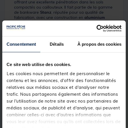
offrant une excellente pénétration dans les sols
compactés ou caillouteux. Il fait partie de la gamme
de bankware
Stanz
, réputée pour sa qualité de
fabrication, avec une construction en
aluminium
haut de gamme
à structure renforcée
16/20 mm
, à la
fois
solide
et
légère
.
Pour faciliter l’installation, il est livré avec une
barre
de torsion
(torsion bar) qui se range à l’intérieur du
Consentement
Détails
À propos des cookies
bankstick, pratique et toujours à portée de main. Sa
finition
noir anodisé
premium assure une meilleure
résistance à l’usure, et la vis de serrage
captive
empêche toute perte lors des réglages. Un bankstick
Ce site web utilise des cookies.
compact, fiable et performant, idéal pour les postes
Les cookies nous permettent de personnaliser le
exigeants.
contenu et les annonces, d'offrir des fonctionnalités
Détails
relatives aux médias sociaux et d'analyser notre
trafic. Nous partageons également des informations
Longueur :
18" /
46 cm
sur l'utilisation de notre site avec nos partenaires de
Bankstick
screw point
pour les
sols les plus durs
médias sociaux, de publicité et d'analyse, qui peuvent
combiner celles-ci avec d'autres informations que
Construction en
aluminium haut de gamme
:
solide
vous leur avez fournies ou qu'ils ont collectées lors de
et
léger