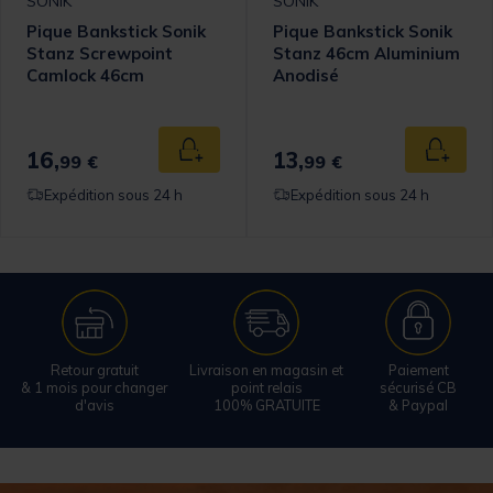
SONIK
SONIK
Pique Bankstick Sonik
Pique Bankstick Sonik
Stanz Screwpoint
Stanz 46cm Aluminium
Camlock 46cm
Anodisé
Aluminium Anodisé
16,
13,
 au panier
Ajouter au panier
Ajouter
99 €
99 €
Expédition sous 24 h
Expédition sous 24 h
Retour gratuit
Livraison en magasin et
Paiement
& 1 mois pour changer
point relais
sécurisé CB
d'avis
100% GRATUITE
& Paypal