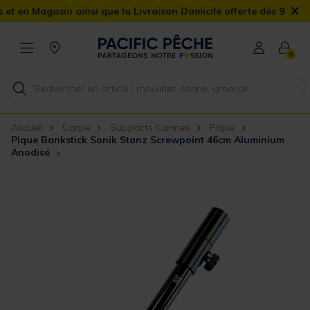
×
n Magasin ainsi que la Livraison Domicile offerte dès 90€
0
Accueil
Carpe
Supports Cannes
Pique
Pique Bankstick Sonik Stanz Screwpoint 46cm Aluminium
Anodisé